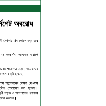
ং
র্মগেট অবরোধ
ই এলাকায় যান চলাচল বন্ধ হয়ে
র পর তেজগাঁও কলেজের সাধারণ
নানারকম স্লোগান রদয়। অবরোধের
ানজটের সৃষ্টি হয়েছে।
ঘটনায় আন্দোলনের ঘোষণা দেওয়ায়
ুলিশ মোতায়েন করা হয়েছে।
টমুখী সড়ক ও আশপাশের এলাকায়
অবস্থান করছেন।