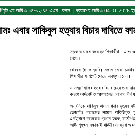
প্রিন্ট এর তারিখঃ
০৪:৩২:৪৪ এএম
|
বঙ্গাব্দ || প্রকাশের তারিখঃ 04-01-2026 ই
ামঃ এবার সাকিবুল হত্যার বিচার দাবিতে ফা
সড়ক অবরোধ করেছেন শিক্ষার্থীরা। এতে ও
গেছে।
রোববার (৪ জানুয়ারি) সকাল সোয়া ১০টা
শিক্ষার্থীরা ফার্মগেট মোড়ে অবস্থান নেন।
এ সময় ‘সাকিব হত্যার বিচার চেয়ে তারা 
কারণে ফার্মগেট ও আশপাশের এলাকায় দীর্ঘ য
অন্যদিকে সাকিবুল হাসান রানার মৃত্যুর 
তেজগাঁও কলেজের সামনে অতিরিক্ত প
একইসাথে কলেজের প্রধান ফটক, ফার্মগে
আইনশৃঙ্খলা রক্ষাকারী বাহিনীর সদস্যরা 