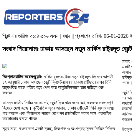
প্রিন্ট এর তারিখঃ
০১:৪৭:০৬ এএম
|
বঙ্গাব্দ || প্রকাশের তারিখঃ 06-01-2026 
সংবাদ শিরোনামঃ ঢাকায় আসছেন নতুন মার্কিন রাষ্ট্রদূত ব্রেন্
ঢাকায় 
একটি প্
আসাদ আ
ডিপ্লোম্যাটিক করেসপন্ডেন্ট:
মার্কিন যুক্তরাষ্ট্রের নতুন রাষ্ট্রদূত হিসেবে আগামী
ভবিষ্য
১২ জানুয়ারি ঢাকায় আসছেন ব্রেন্ট ক্রিস্টেনসেন। ঢাকায় পৌঁছানোর পর তিনি
গেছে
রাষ্ট্রপতির কাছে পরিচয়পত্র পেশ করে আনুষ্ঠানিকভাবে তার দায়িত্ব শুরু
করবেন।
ব্রেন্ট
এর আগে
আসন্ন জাতীয় নির্বাচনের আগেই ব্রেন্ট ক্রিস্টেনসেনের এই সফরকে গুরুত্বপূর্ণ
অর্থনৈ
হিসেবে দেখা হচ্ছে। কূটনৈতিক সূত্র জানায়, ঢাকায় পৌঁছেই তিনি ব্যস্ত সময়
রাজনৈত
পার করবেন এবং নির্বাচনকে সামনে রেখে সব রাজনৈতিক দলের সঙ্গে ধারাবাহিক
অভিজ্ঞ
আলোচনায় বসতে পারেন।
করছেন 
সূত্র মতে, বাংলাদেশে একটি স্বচ্ছ, নিরপেক্ষ ও অংশগ্রহণমূলক নির্বাচন নিশ্চিত
উল্লেখ