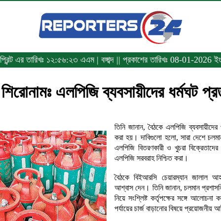
প্রিন্ট এর তারিখঃ
১২:৫৬:২৩ এএম
|
বঙ্গাব্দ || প্রকাশের তারিখঃ 08-01-2026 ইং
 শিরোনামঃ এলপিজি ব্যবসায়ীদের ধর্মঘট প্রত
তিনি জানান, বৈঠকে এলপিজি ব্যবসায়ীদের 
করা হয়। দাবিগুলো হলো, সারা দেশে চলমা
এলপিজি বিতরণকারী ও খুচরা বিক্রেতাদের চা
এলপিজি সরবরাহ নিশ্চিত করা।
বৈঠকে বিইআরসি চেয়ারম্যান জালাল আহম
আশ্বাস দেন। তিনি জানান, চলমান প্রশাসন
নিয়ে সংশ্লিষ্ট কর্তৃপক্ষের সঙ্গে আলোচনা
পর্যায়ের চার্জ বাড়ানোর বিষয়ে প্রয়োজনীয়