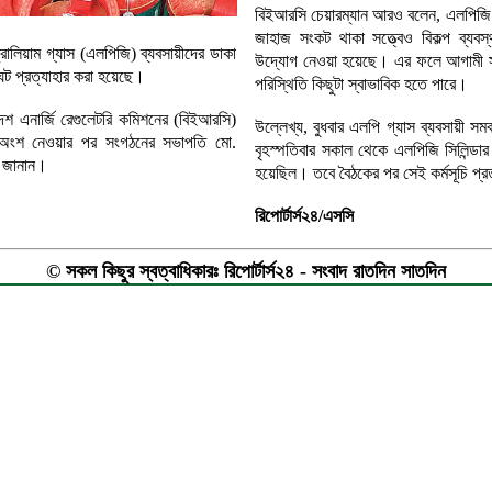
বিইআরসি চেয়ারম্যান আরও বলেন, এলপিজি
জাহাজ সংকট থাকা সত্ত্বেও বিকল্প ব্যব
রোলিয়াম গ্যাস (এলপিজি) ব্যবসায়ীদের ডাকা
উদ্যোগ নেওয়া হয়েছে। এর ফলে আগামী সপ
র্মঘট প্রত্যাহার করা হয়েছে।
পরিস্থিতি কিছুটা স্বাভাবিক হতে পারে।
াদেশ এনার্জি রেগুলেটরি কমিশনের (বিইআরসি)
উল্লেখ্য, বুধবার এলপি গ্যাস ব্যবসায়ী সম
কে অংশ নেওয়ার পর সংগঠনের সভাপতি মো.
বৃহস্পতিবার সকাল থেকে এলপিজি সিলিন্ডার 
য জানান।
হয়েছিল। তবে বৈঠকের পর সেই কর্মসূচি প্
রিপোর্টার্স২৪/এসসি
© সকল কিছুর স্বত্বাধিকারঃ রিপোর্টার্স২৪ - সংবাদ রাতদিন সাতদিন