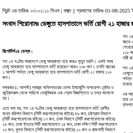
প্রিন্ট এর তারিখঃ
০৩:০২:১১ পিএম
|
বঙ্গাব্দ || প্রকাশের তারিখঃ 01-08-2025 
সংবাদ শিরোনামঃ ডেঙ্গুতে হাসপাতালে ভর্তি রোগী ২১ হাজার
গত ২৪
বছরে এ
পেয়েছে
রিপোর্টার্স২৪ ডেস্ক :
১১৮ জ
নারী
গত ২৪ ঘণ্টায় সারাদেশে ডেঙ্গু আক্রান্ত হয়ে কারও মৃত্যু হয়নি। একই সময়
ডেঙ্গু আক্রান্ত হয়ে হাসপাতালে ভর্তি হয়েছেন আরও ১৩৮ জন।
চলতি বছরের
গত ২৪ 
১ আগস্ট পর্যন্ত ডেঙ্গু আক্রান্ত হয়ে হাসপাতালে ভর্তি রোগী ২১ হাজার ১১৮
ডেঙ্গু
জন।
পর্যন্
হয়েছ
শুক্রবার (১ আগস্ট) স্বাস্থ্য অধিদপ্তরের হেলথ ইমার্জেন্সি অপারেশন সেন্টার ও
কন্ট্রোলরুম থেকে পাঠানো ডেঙ্গুবিষয়ক এক প্রেস বিজ্ঞপ্তিতে এ তথ্য জানানো
এর আগে
হয়।
হয়ে এক
হাসপা
এতে বলা হয়, গত ২৪ ঘণ্টায় ডেঙ্গু আক্রান্ত হয়ে হাসপাতালে ভর্তি রোগীর
মধ্যে বরিশাল বিভাগে (সিটি করপোরেশনের বাইরে) ৪৯ জন, চট্টগ্রাম বিভাগে
(সিটি করপোরেশনের বাইরে) ১৭ জন, ঢাকা বিভাগে (সিটি করপোরেশনের বাইরে)
২৫ জন, ঢাকা উত্তর সিটি করপোরেশনে ১৪ জন, ঢাকা দক্ষিণ সিটি করপোরেশনে
১৩ জন, খুলনা বিভাগে (সিটি করপোরেশনের বাইরে) ১০ জন ও রাজশাহী বিভাগে