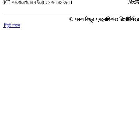
(সিটি করপোরেশনের বাইরে) ১০ জন রয়েছেন।
রিপোর্ট
© সকল কিছুর স্বত্বাধিকারঃ রিপোর্টার্স
প্রিন্ট করুন