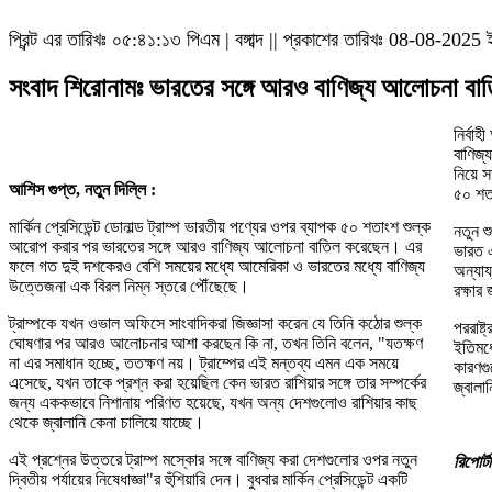
প্রিন্ট এর তারিখঃ
০৫:৪১:১৩ পিএম
|
বঙ্গাব্দ || প্রকাশের তারিখঃ 08-08-2025 
সংবাদ শিরোনামঃ ভারতের সঙ্গে আরও বাণিজ্য আলোচনা বাতি
নির্বা
বাণিজ
নিয়ে 
আশিস গুপ্ত, নতুন দিল্লি :
৫০ শত
মার্কিন প্রেসিডেন্ট ডোনাল্ড ট্রাম্প ভারতীয় পণ্যের ওপর ব্যাপক ৫০ শতাংশ শুল্ক
নতুন শ
আরোপ করার পর ভারতের সঙ্গে আরও বাণিজ্য আলোচনা বাতিল করেছেন। এর
ভারত 
ফলে গত দুই দশকেরও বেশি সময়ের মধ্যে আমেরিকা ও ভারতের মধ্যে বাণিজ্য
অন্যায
উত্তেজনা এক বিরল নিম্ন স্তরে পৌঁছেছে।
রক্ষার
ট্রাম্পকে যখন ওভাল অফিসে সাংবাদিকরা জিজ্ঞাসা করেন যে তিনি কঠোর শুল্ক
পররাষ্
ঘোষণার পর আরও আলোচনার আশা করছেন কি না, তখন তিনি বলেন, "যতক্ষণ
ইতিমধ্
না এর সমাধান হচ্ছে, ততক্ষণ নয়। ট্রাম্পের এই মন্তব্য এমন এক সময়ে
কারণগু
এসেছে, যখন তাকে প্রশ্ন করা হয়েছিল কেন ভারত রাশিয়ার সঙ্গে তার সম্পর্কের
জ্বালান
জন্য এককভাবে নিশানায় পরিণত হয়েছে, যখন অন্য দেশগুলোও রাশিয়ার কাছ
থেকে জ্বালানি কেনা চালিয়ে যাচ্ছে।
এই প্রশ্নের উত্তরে ট্রাম্প মস্কোর সঙ্গে বাণিজ্য করা দেশগুলোর ওপর নতুন
রিপোর্
দ্বিতীয় পর্যায়ের নিষেধাজ্ঞা"র হুঁশিয়ারি দেন। বুধবার মার্কিন প্রেসিডেন্ট একটি