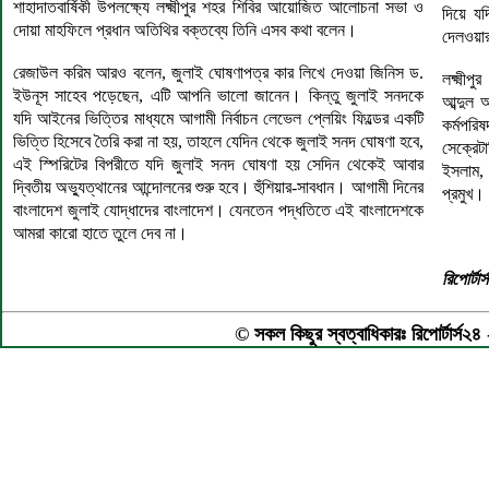
শাহাদাতবার্ষিকী উপলক্ষ্যে লক্ষ্মীপুর শহর শিবির আয়োজিত আলোচনা সভা ও
দিয়ে যদ
দোয়া মাহফিলে প্রধান অতিথির বক্তব্যে তিনি এসব কথা বলেন।
দেলওয়ার
রেজাউল করিম আরও বলেন, জুলাই ঘোষণাপত্র কার লিখে দেওয়া জিনিস ড.
লক্ষ্মী
ইউনূস সাহেব পড়েছেন, এটি আপনি ভালো জানেন। কিন্তু জুলাই সনদকে
আব্দুল 
যদি আইনের ভিত্তির মাধ্যমে আগামী নির্বাচন লেভেল প্লেয়িং ফিল্ডের একটি
কর্মপরি
ভিত্তি হিসেবে তৈরি করা না হয়, তাহলে যেদিন থেকে জুলাই সনদ ঘোষণা হবে,
সেক্রেট
এই স্পিরিটের বিপরীতে যদি জুলাই সনদ ঘোষণা হয় সেদিন থেকেই আবার
ইসলাম, 
দ্বিতীয় অভ্যুত্থানের আন্দোলনের শুরু হবে। হুঁশিয়ার-সাবধান। আগামী দিনের
প্রমুখ।
বাংলাদেশ জুলাই যোদ্ধাদের বাংলাদেশ। যেনতেন পদ্ধতিতে এই বাংলাদেশকে
আমরা কারো হাতে তুলে দেব না।
রিপোর্টা
© সকল কিছুর স্বত্বাধিকারঃ রিপোর্টার্স২৪