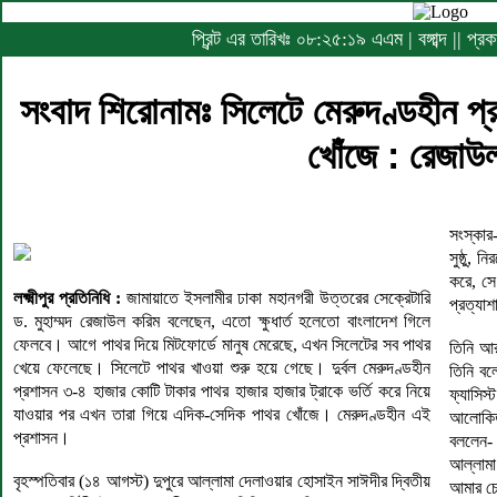
প্রিন্ট এর তারিখঃ
০৮:২৫:২০ এএম
|
বঙ্গাব্দ ||
সংবাদ শিরোনামঃ সিলেটে মেরুদণ্ডহীন 
খোঁজে : রেজাউ
সংস্কার
সুষ্ঠু, 
করে, সে 
লক্ষ্মীপুর প্রতিনিধি :
জামায়াতে ইসলামীর ঢাকা মহানগরী উত্তরের সেক্রেটারি
প্রত্যা
ড. মুহাম্মদ রেজাউল করিম বলেছেন, এতো ক্ষুধার্ত হলেতো বাংলাদেশ গিলে
ফেলবে। আগে পাথর দিয়ে মিটফোর্ডে মানুষ মেরেছে, এখন সিলেটের সব পাথর
তিনি আ
খেয়ে ফেলেছে। সিলেটে পাথর খাওয়া শুরু হয়ে গেছে। দুর্বল মেরুদণ্ডহীন
তিনি বল
প্রশাসন ৩-৪ হাজার কোটি টাকার পাথর হাজার হাজার ট্রাকে ভর্তি করে নিয়ে
ফ্যাসিস
যাওয়ার পর এখন তারা গিয়ে এদিক-সেদিক পাথর খোঁজে। মেরুদণ্ডহীন এই
আলোকিত
প্রশাসন।
বললেন-
আল্লাম
বৃহস্পতিবার (১৪ আগস্ট) দুপুরে আল্লামা দেলাওয়ার হোসাইন সাঈদীর দ্বিতীয়
আমার চো