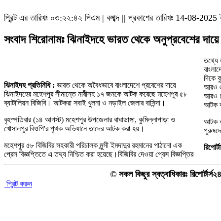
প্রিন্ট এর তারিখঃ
০৩:২২:৪২ পিএম
|
বঙ্গাব্দ || প্রকাশের তারিখঃ 14-08-2025 
সংবাদ শিরোনামঃ ঝিনাইদহে ভারত থেকে অনুপ্রবেশের দা
তথ্যে 
বাংলা
দিকে ক
ঝিনাইদহ প্রতিনিধি :
ভারত থেকে অবৈধভাবে বাংলাদেশে প্রবেশের দায়ে
আরও ৬
ঝিনাইদহের মহেশপুর সীমান্তে নারীসহ ১৭ জনকে আটক করেছে মহেশপুর ৫৮
আরও ৪
ব্যাটালিয়ন বিজিবি। আটকরা সবাই খুলনা ও নড়াইল জেলার বাসিন্দা।
আটক ক
বৃহস্পতিবার (১৪ আগস্ট) মহেশপুর উপজেলার বাঘাডাঙ্গা, কুমিল্লাপাড়া ও
আটক না
খোসালপুর বিওপি'র পৃথক অভিযানে তাদের আটক করা হয়।
পুরুষদ
মহেশপুর ৫৮ বিজিবির সহকারী পরিচালক মুন্সী ইমদাদুর রহমানের পাঠানো এক
রিপোর্
প্রেস বিজ্ঞপ্তিতে এ তথ্য নিশ্চিত করা হয়েছে।বিজিবির দেওয়া প্রেস বিজ্ঞপ্তির
© সকল কিছুর স্বত্বাধিকারঃ রিপোর্টার্স
প্রিন্ট করুন