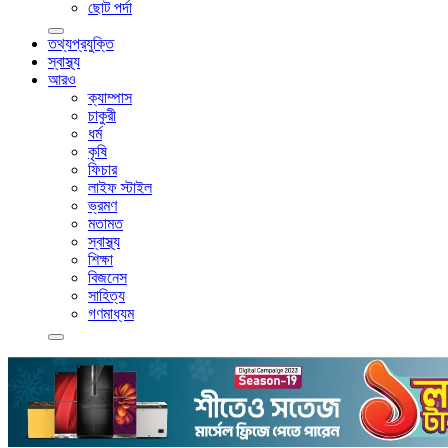
ছোট পর্দা
তথ্যপ্রযুক্তি
স্বাস্থ্য
আরও
ক্যাম্পাস
চাকুরী
ধর্ম
কৃষি
ফিচার
লাইফ স্টাইল
ভ্রমণ
মতামত
স্বাস্থ্য
শিক্ষা
বিজনেস
সাহিত্য
গণমাধ্যম