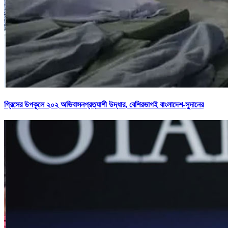
গ্রিসের উপকূলে ২০২ অভিবাসনপ্রত্যাশী উদ্ধার, বেশিরভাগই বাংলাদেশ-সুদানের