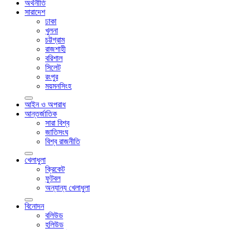
অর্থনীতি
সারাদেশ
ঢাকা
খুলনা
চট্টগ্রাম
রাজশাহী
বরিশাল
সিলেট
রংপুর
ময়মনসিংহ
আইন ও অপরাধ
আন্তর্জাতিক
সারা বিশ্ব
জাতিসংঘ
বিশ্ব রাজনীতি
খেলাধুলা
ক্রিকেট
ফুটবল
অন্যান্য খেলাধুলা
বিনোদন
বলিউড
হলিউড