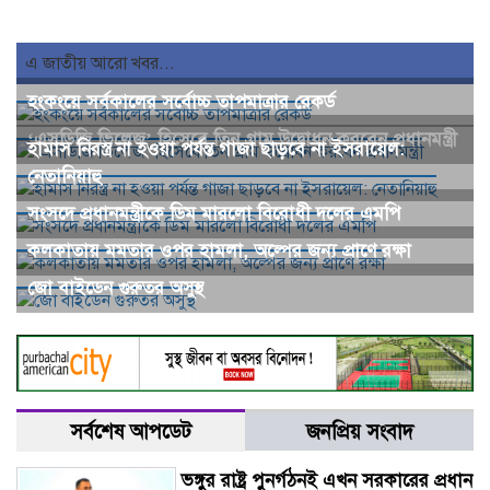
এ জাতীয় আরো খবর...
হংকংয়ে সর্বকালের সর্বোচ্চ তাপমাত্রার রেকর্ড
‘এসডিজি ভিলেজ’ হিসেবে তিন গ্রাম উদ্বোধন করবেন প্রধানমন্ত্রী
হামাস নিরস্ত্র না হওয়া পর্যন্ত গাজা ছাড়বে না ইসরায়েল:
নেতানিয়াহু
সংসদে প্রধানমন্ত্রীকে ডিম মারলো বিরোধী দলের এমপি
কলকাতায় মমতার ওপর হামলা, অল্পের জন্য প্রাণে রক্ষা
জো বাইডেন গুরুতর অসুস্থ
সর্বশেষ আপডেট
জনপ্রিয় সংবাদ
ভঙ্গুর রাষ্ট্র পুনর্গঠনই এখন সরকারের প্রধান