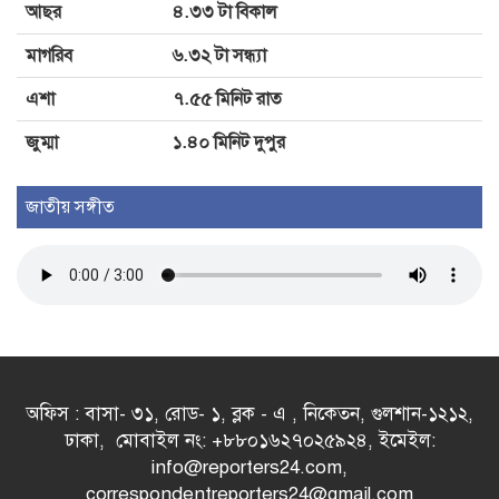
আছর
৪.৩৩ টা বিকাল
মাগরিব
৬.৩২ টা সন্ধ্যা
এশা
৭.৫৫ মিনিট রাত
জুম্মা
১.৪০ মিনিট দুপুর
জাতীয় সঙ্গীত
অফিস : বাসা- ৩১, রোড- ১, ব্লক - এ , নিকেতন, গুলশান-১২১২,
ঢাকা, মোবাইল নং: +৮৮০১৬২৭০২৫৯২৪, ইমেইল:
info@reporters24.com,
correspondentreporters24@gmail.com