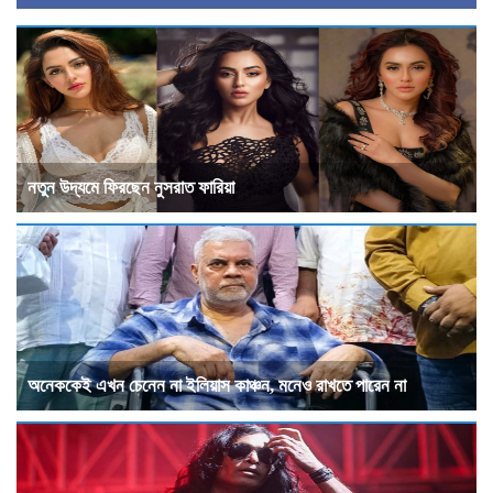
নতুন উদ্যমে ফিরছেন নুসরাত ফারিয়া
অনেককেই এখন চেনেন না ইলিয়াস কাঞ্চন, মনেও রাখতে পারেন না