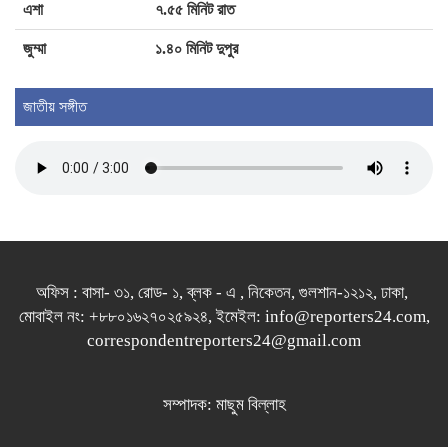
এশা
৭.৫৫ মিনিট রাত
জুম্মা
১.৪০ মিনিট দুপুর
জাতীয় সঙ্গীত
অফিস : বাসা- ৩১, রোড- ১, ব্লক - এ , নিকেতন, গুলশান-১২১২, ঢাকা,
মোবাইল নং: +৮৮০১৬২৭০২৫৯২৪, ইমেইল: info@reporters24.com,
correspondentreporters24@gmail.com
সম্পাদক: মাছুম বিল্লাহ