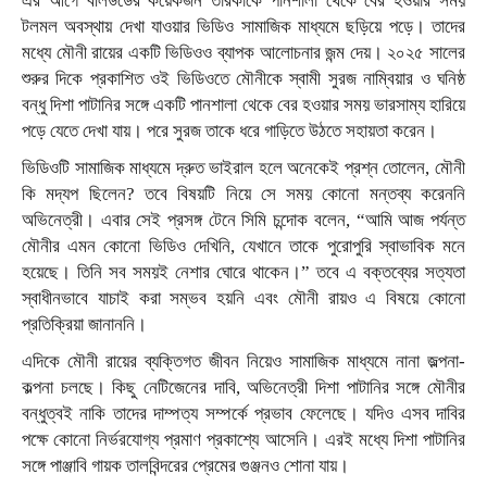
এর আগে বলিউডের কয়েকজন তারকাকে পানশালা থেকে বের হওয়ার সময়
টলমল অবস্থায় দেখা যাওয়ার ভিডিও সামাজিক মাধ্যমে ছড়িয়ে পড়ে। তাদের
মধ্যে মৌনী রায়ের একটি ভিডিওও ব্যাপক আলোচনার জন্ম দেয়। ২০২৫ সালের
শুরুর দিকে প্রকাশিত ওই ভিডিওতে মৌনীকে স্বামী সুরজ নাম্বিয়ার ও ঘনিষ্ঠ
বন্ধু দিশা পাটানির সঙ্গে একটি পানশালা থেকে বের হওয়ার সময় ভারসাম্য হারিয়ে
পড়ে যেতে দেখা যায়। পরে সুরজ তাকে ধরে গাড়িতে উঠতে সহায়তা করেন।
ভিডিওটি সামাজিক মাধ্যমে দ্রুত ভাইরাল হলে অনেকেই প্রশ্ন তোলেন, মৌনী
কি মদ্যপ ছিলেন? তবে বিষয়টি নিয়ে সে সময় কোনো মন্তব্য করেননি
অভিনেত্রী। এবার সেই প্রসঙ্গ টেনে সিমি চন্দোক বলেন, “আমি আজ পর্যন্ত
মৌনীর এমন কোনো ভিডিও দেখিনি, যেখানে তাকে পুরোপুরি স্বাভাবিক মনে
হয়েছে। তিনি সব সময়ই নেশার ঘোরে থাকেন।” তবে এ বক্তব্যের সত্যতা
স্বাধীনভাবে যাচাই করা সম্ভব হয়নি এবং মৌনী রায়ও এ বিষয়ে কোনো
প্রতিক্রিয়া জানাননি।
এদিকে মৌনী রায়ের ব্যক্তিগত জীবন নিয়েও সামাজিক মাধ্যমে নানা জল্পনা-
কল্পনা চলছে। কিছু নেটিজেনের দাবি, অভিনেত্রী দিশা পাটানির সঙ্গে মৌনীর
বন্ধুত্বই নাকি তাদের দাম্পত্য সম্পর্কে প্রভাব ফেলেছে। যদিও এসব দাবির
পক্ষে কোনো নির্ভরযোগ্য প্রমাণ প্রকাশ্যে আসেনি। এরই মধ্যে দিশা পাটানির
সঙ্গে পাঞ্জাবি গায়ক তালবিন্দরের প্রেমের গুঞ্জনও শোনা যায়।