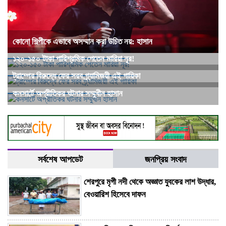
কোনো শিল্পীকে এভাবে অসম্মান করা উচিত নয়: হাসান
১২০-১৫০ টাকা পারিশ্রমিক পেতেন মারিয়া নূর!
ট্রাম্পের বিরুদ্ধে ফের সরব গ্র্যামিজয়ী এই গায়িকা
কনসার্টে অপ্রীতিকর ঘটনার সম্মুখীন হাসান
সর্বশেষ আপডেট
জনপ্রিয় সংবাদ
শেরপুরে মৃগী নদী থেকে অজ্ঞাত যুবকের লাশ উদ্ধার,
বেওয়ারিশ হিসেবে দাফন