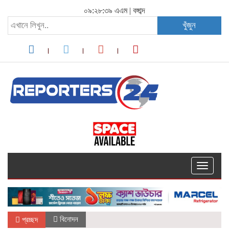
০৯:২৮:৩৯ এএম
|
বঙ্গাব্দ
খুঁজুন
Toggle
navigati
বিনোদন
প্রচ্ছদ