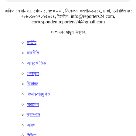
অফিস : বাসা- ৩১, রোড- ১, ব্লক - এ , নিকেতন, গুলশান-১২১২, ঢাকা, মোবাইল নং:
+৮৮০১৬২৭০২৫৯২৪, ইমেইল: info@reporters24.com,
correspondentreporters24@gmail.com
সম্পাদক: মাছুম বিল্লাহ
জাতীয়
রাজনীতি
আন্তর্জাতিক
খেলাধুলা
বিনোদন
বিজ্ঞান-প্রযুক্তি
সারাদেশ
ক্যাম্পাস
আরও
মিডিয়া