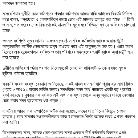
আবেদন জানানো হয়।
মালয়েশিয়ার দুর্নীতি দমন কমিশনের প্রধান কমিশনার আজম বাকি আটকের বিষয়টি নিশ্চিত
করে বলেন, “স্বচ্ছতা ও পেশাদারিত্ব বজায় রেখে এই মামলার তদন্ত করা হচ্ছে।” তিনি
জানান, গত বছরের শেষ দিক থেকেই মামলাটির সূত্র ধরে বিভিন্ন স্থানে অভিযান চালানো
হচ্ছে।
তদন্ত সংশ্লিষ্ট সূত্র জানায়, একজন জ্যেষ্ঠ সামরিক কর্মকর্তার ব্যাংক অ্যাকাউন্টে
অস্বাভাবিক আর্থিক লেনদেনের তথ্য পাওয়ার পরই এই অনুসন্ধান শুরু হয়। এরই অংশ
হিসেবে এক সন্দেহভাজন ব্যক্তি ও তার পরিবারের সদস্যদের ছয়টি ব্যাংক অ্যাকাউন্ট জব্দ
করা হয়েছে।
দুর্নীতির অভিযোগ ওঠার পর গত ডিসেম্বরেই মোহাম্মদ হাফিজউদ্দিনকে বাধ্যতামূলক
ছুটিতে পাঠানো হয়েছিল।
সরকারি সংবাদ সংস্থা বেরনামা জানিয়েছে, একই মামলায় এমএসিসি প্রায় ২৪ লাখ রিঙ্গিত
(প্রায় ৫ লাখ ৯১ হাজার মার্কিন ডলার) সমপরিমাণ নগদ অর্থ পাচারের একটি বড় প্রচেষ্টা
ব্যর্থ করেছে। বুধবার এক ব্যক্তি এই অর্থ এক স্থান থেকে অন্য স্থানে সরিয়ে নেওয়ার
চেষ্টা করার সময় হাতেনাতে ধরা পড়েন।
এ ঘটনায় আরও এক দম্পতিকে আটক করা হয়েছে, যাদের সাত দিনের রিমান্ডে নেওয়া
হয়েছে। তবে মামলার সংবেদনশীলতার কারণে তদন্তসংশ্লিষ্ট অনেক তথ্য এখনো প্রকাশ
করা হয়নি।
বিশ্লেষকদের মতে, সাবেক সেনাপ্রধানের মতো একজন শীর্ষ কর্মকর্তার বিরুদ্ধে এমন