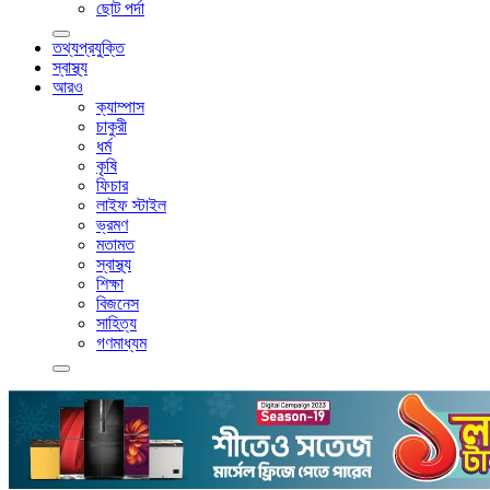
ছোট পর্দা
তথ্যপ্রযুক্তি
স্বাস্থ্য
আরও
ক্যাম্পাস
চাকুরী
ধর্ম
কৃষি
ফিচার
লাইফ স্টাইল
ভ্রমণ
মতামত
স্বাস্থ্য
শিক্ষা
বিজনেস
সাহিত্য
গণমাধ্যম