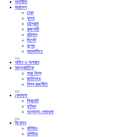
অর্থনীতি
সারাদেশ
ঢাকা
খুলনা
চট্টগ্রাম
রাজশাহী
বরিশাল
সিলেট
রংপুর
ময়মনসিংহ
আইন ও অপরাধ
আন্তর্জাতিক
সারা বিশ্ব
জাতিসংঘ
বিশ্ব রাজনীতি
খেলাধুলা
ক্রিকেট
ফুটবল
অন্যান্য খেলাধুলা
বিনোদন
বলিউড
হলিউড