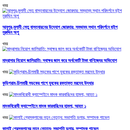
খবর
আবুপুর-মুলাদী সেতু বাস্তবায়নের উদ্যোগ জোরদার: সম্ভাব্য স্থান পরিদর্শনে হুইপ
নুরুদ্দিন অপু
খবর
মাদ্রাসার নিয়োগ জালিয়াতি: স্বাক্ষর জাল করে অর্ধকোটি টাকা বাণিজ্যের অভিযোগ
খবর
কুড়িগ্রাম-চিলমারী সড়কের পাশে যুবকের রক্তাক্ত মরদেহ উদ্ধার
খবর
মাদকবিরোধী ক্যাম্পেইনে মাদক কারবা‌রি‌দের হামলা, আহত ১
খবর
কালাই প্রেসক্লাবের নতুন নেতৃত্ব: সভাপতি ডলার, সম্পাদক পাভেল