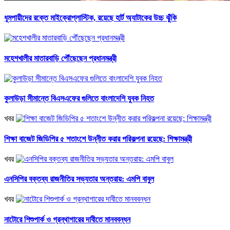
ধূমপায়ীদের রক্তে মাইক্রোপ্লাস্টিক, রয়েছে হার্ট অ্যাটাকের উচ্চ ঝুঁকি
মহেশখালীর মাতারবাড়ি পৌঁছেছেন প্রধানমন্ত্রী
কুলাউড়া সীমান্তে বিএসএফের গুলিতে বাংলাদেশি যুবক নিহত
খবর
শিক্ষা বাজেট জিডিপির ৫ শতাংশে উন্নীত করার পরিকল্পনা রয়েছে: শিক্ষামন্ত্রী
খবর
এনসিপির বক্তব্য রাজনীতির সভ্যতার অন্তরায়: এমপি বাবুল
খবর
নাটোরে শিশুপার্ক ও গ্রন্থাগারের দাবীতে মানববন্ধন