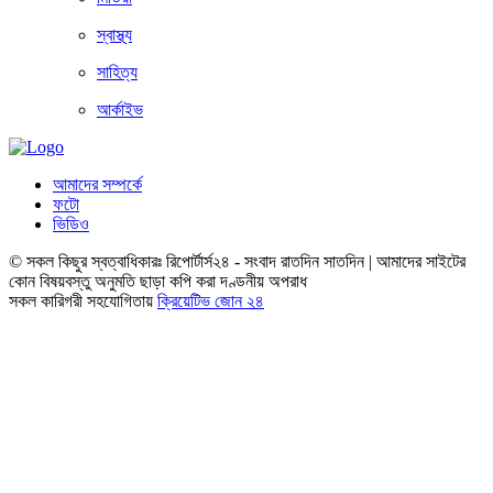
স্বাস্থ্য
সাহিত্য
আর্কাইভ
আমাদের সম্পর্কে
ফটো
ভিডিও
© সকল কিছুর স্বত্বাধিকারঃ রিপোর্টার্স২৪ - সংবাদ রাতদিন সাতদিন | আমাদের সাইটের
কোন বিষয়বস্তু অনুমতি ছাড়া কপি করা দণ্ডনীয় অপরাধ
সকল কারিগরী সহযোগিতায়
ক্রিয়েটিভ জোন ২৪