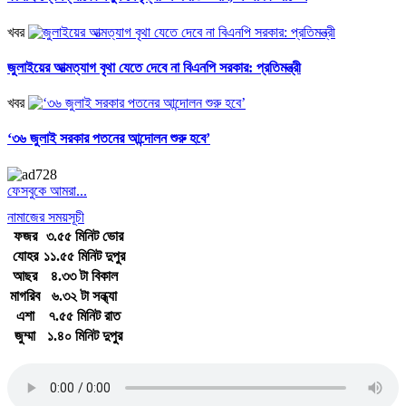
খবর
জুলাইয়ের আত্মত্যাগ বৃথা যেতে দেবে না বিএনপি সরকার: প্রতিমন্ত্রী
খবর
‘৩৬ জুলাই সরকার পতনের আন্দোলন শুরু হবে’
ফেসবুকে আমরা...
নামাজের সময়সূচী
ফজর
৩.৫৫ মিনিট ভোর
যোহর
১১.৫৫ মিনিট দুপুর
আছর
৪.৩৩ টা বিকাল
মাগরিব
৬.৩২ টা সন্ধ্যা
এশা
৭.৫৫ মিনিট রাত
জুম্মা
১.৪০ মিনিট দুপুর
জাতীয় সঙ্গীত