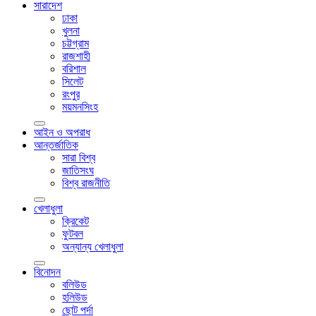
সারাদেশ
ঢাকা
খুলনা
চট্টগ্রাম
রাজশাহী
বরিশাল
সিলেট
রংপুর
ময়মনসিংহ
আইন ও অপরাধ
আন্তর্জাতিক
সারা বিশ্ব
জাতিসংঘ
বিশ্ব রাজনীতি
খেলাধুলা
ক্রিকেট
ফুটবল
অন্যান্য খেলাধুলা
বিনোদন
বলিউড
হলিউড
ছোট পর্দা