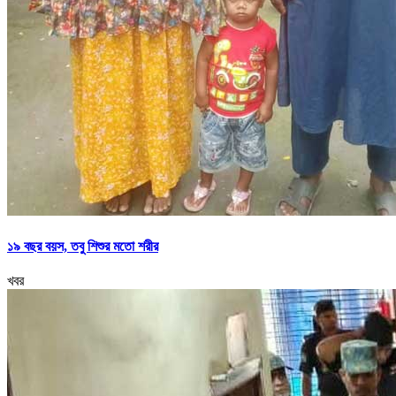
১৯ বছর বয়স, তবু শিশুর মতো শরীর
খবর