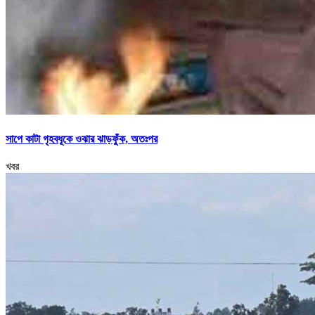
সাপে কাটা গৃহবধূকে ওঝার ঝাড়ফুঁক, অতঃপর
খবর