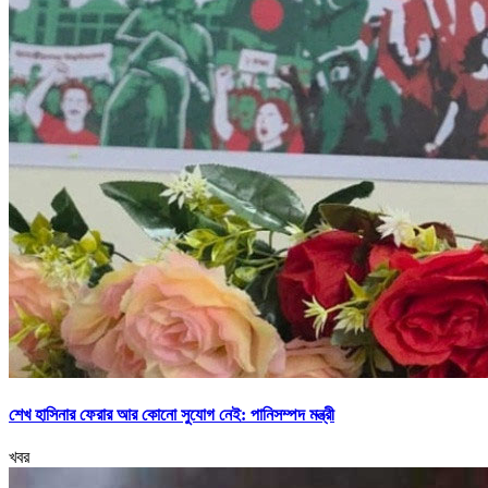
শেখ হাসিনার ফেরার আর কোনো সুযোগ নেই: পানিসম্পদ মন্ত্রী
খবর