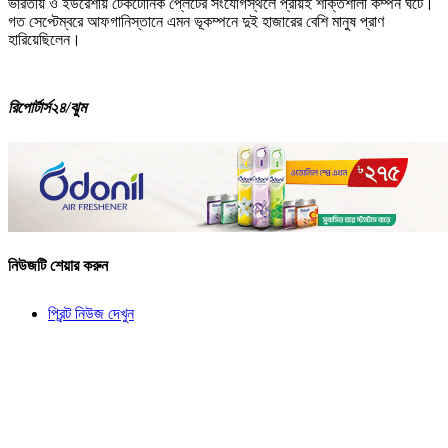
ভারতীয় ও ইউরেশীয় টেকটোনিক প্লেটের সংযোগস্থলে প্রায়ই শক্তিশালী কম্পন ঘটে।
গত সেপ্টেম্বরে আফগানিস্তানে এমন ভূকম্পনে দুই হাজারের বেশি মানুষ প্রাণ
হারিয়েছিলেন।
রিপোর্টার্স২৪/ঝুম
নিউজটি শেয়ার করুন
প্রিন্ট নিউজ দেখুন