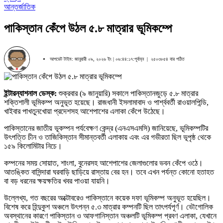
আন্তর্জাতিক
পাকিস্তান কেঁপে উঠল ৫.৮ মাত্রার ভূমিকম্পে
আপডেট টাইম: জানুয়ারী ০৯, ২০২৬ ইং | ০৬:৪৪:১৭:পূর্বাহ্ন |
২৫০৩৮৫৪ বার পঠিত
ইন্টারন্যাশনাল
ডেস্ক:
শুক্রবার (৯ জানুয়ারি) সকালে পাকিস্তানজুড়ে ৫.৮ মাত্রার
শক্তিশালী ভূমিকম্প অনুভূত হয়েছে। রাজধানী ইসলামাবাদ ও পার্শ্ববর্তী রাওয়ালপিন্ডি,
খাইবার পাখতুনখোয়া প্রদেশসহ আশেপাশের এলাকা কেঁপে উঠেছে।
পাকিস্তানের জাতীয় ভূকম্পন পর্যবেক্ষণ কেন্দ্র (এনএসএমসি) জানিয়েছে, ভূমিকম্পটির
উৎপত্তি চীন ও তাজিকিস্তান সীমান্তবর্তী এলাকায় এবং এর গভীরতা ছিল ভূপৃষ্ঠ থেকে
১৫৯ কিলোমিটার নিচে।
কম্পনের সময় সোয়াত, শাংলা, বুনেরসহ আশেপাশের জেলাগুলোর ভবন কেঁপে ওঠে।
আতঙ্কিত বাসিন্দারা ঘরবাড়ি ছাড়িয়ে রাস্তায় বের হন। তবে এখন পর্যন্ত কোনো হতাহত
বা বড় ধরনের ক্ষয়ক্ষতির খবর পাওয়া যায়নি।
উল্লেখ্য, গত বছরের অক্টোবরেও পাকিস্তানে কয়েক দফা ভূমিকম্প অনুভূত হয়েছিল।
বিশেষ করে হিন্দুকুশ অঞ্চলে উৎপন্ন ৫.৩ মাত্রার কম্পনটি ছিল তাৎপর্যপূর্ণ। ভৌগোলিক
অবস্থানের কারণে পাকিস্তান ও আফগানিস্তান অঞ্চলটি ভূমিকম্প প্রবণ এলাকা, যেখানে