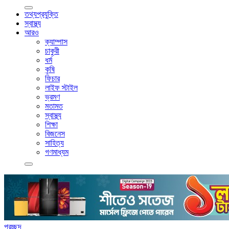
তথ্যপ্রযুক্তি
স্বাস্থ্য
আরও
ক্যাম্পাস
চাকুরী
ধর্ম
কৃষি
ফিচার
লাইফ স্টাইল
ভ্রমণ
মতামত
স্বাস্থ্য
শিক্ষা
বিজনেস
সাহিত্য
গণমাধ্যম
প্রচ্ছদ