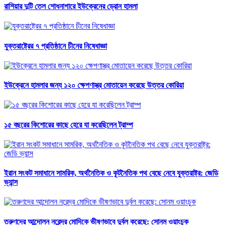
রাশিয়ার দুটি তেল শোধনাগারে ইউক্রেনের ড্রোন হামলা
যুক্তরাষ্ট্রের ৭ প্রতিষ্ঠানে চীনের নিষেধাজ্ঞা
ইউক্রেনে হামলার জন্য ১২০ ক্ষেপণাস্ত্র মোতায়েন করেছে উত্তর কোরিয়া
১৫ বছরের কিশোরের কাছে হেরে যা করেছিলেন ট্রাম্প
ইরান সংকট সমাধানে সামরিক, অর্থনৈতিক ও কূটনৈতিক পথ বেছে নেবে যুক্তরাষ্ট্র: জেডি
ভ্যান্স
তরুণদের আন্দোলন নরেন্দ্র মোদিকে ভীষণভাবে দুর্বল করেছে: সোনম ওয়াংচুক