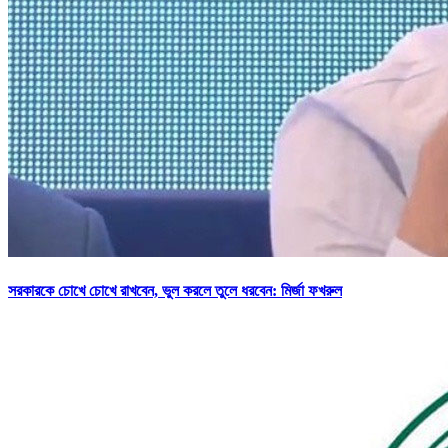
সরকারকে চোখে চোখে রাখবেন, ভুল করলে তুলে ধরবেন: মির্জা ফখরুল