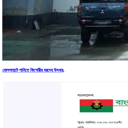
মোল্লাহাটে পানিতে কিশোরীর মরদেহ উদ্ধার,