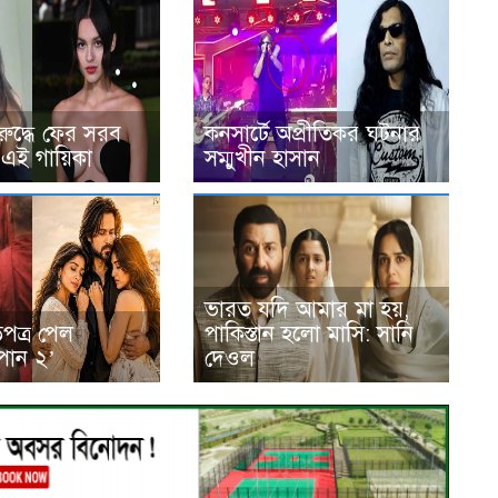
বিরুদ্ধে ফের সরব
কনসার্টে অপ্রীতিকর ঘটনার
ী এই গায়িকা
সম্মুখীন হাসান
ভারত যদি আমার মা হয়,
ড়পত্র পেল
পাকিস্তান হলো মাসি: সানি
পান ২’
দেওল