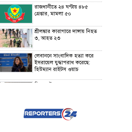
রাজধানীতে ২৪ ঘণ্টায় ৪৮৫
গ্রেপ্তার, মামলা ৫০
শ্রীলঙ্কার কারাগারে দাঙ্গায় নিহত
৩, আহত ২৩
লেবাননে সাংবাদিক হত্যা করে
ইসরায়েল যুদ্ধাপরাধ করেছে:
হিউম্যান রাইটস ওয়াচ
গ্রিসের উপকূলে ২০২
অভিবাসনপ্রত্যাশী উদ্ধার,
বেশিরভাগই বাংলাদেশ-সুদানের
রাশিয়ার তেল কিনলেই ১০০%
শুল্ক, মার্কিন সিনেটে বিল পাস