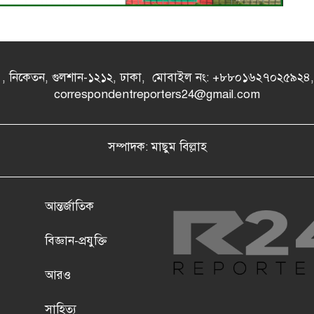
- এ , নিকেতন, গুলশান-১২১২, ঢাকা, মোবাইল নং: +৮৮০১৬২৭০২৫৯২
correspondentreporters24@gmail.com
সম্পাদক: মাছুম বিল্লাহ
আন্তর্জাতিক
বিজ্ঞান-প্রযুক্তি
আরও
সাহিত্য