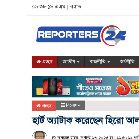
০৬:৩৮:২০ এএম
|
বঙ্গাব্দ
প্রচ্ছদ
জাতীয়
রাজনীতি
অর্থনীতি
বিনোদন
প্রচ্ছদ
হার্ট অ্যাটাক করেছেন হিরো আ
আপডেট টাইম: অগাস্ট ১৩, ২০২৫ ইং | ১১:৫৬:১২:পূর্বা