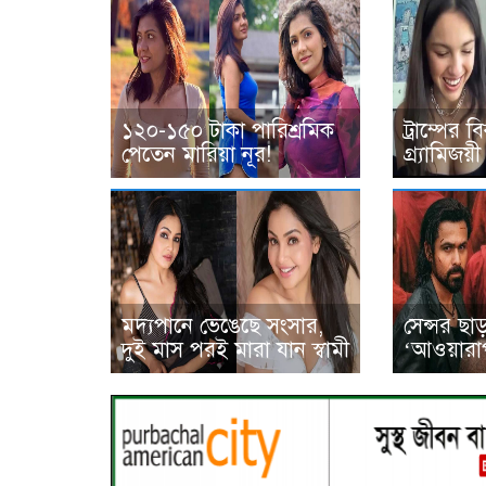
১২০-১৫০ টাকা পারিশ্রমিক
ট্রাম্পের 
পেতেন মারিয়া নূর!
গ্র্যামিজয়
মদ্যপানে ভেঙেছে সংসার,
সেন্সর ছা
দুই মাস পরই মারা যান স্বামী
‘আওয়ারা