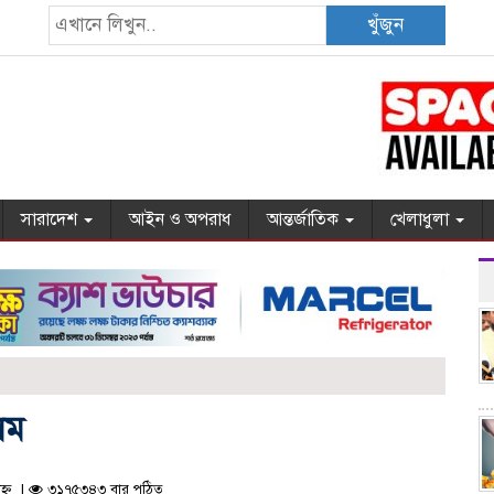
খুঁজুন
সারাদেশ
আইন ও অপরাধ
আন্তর্জাতিক
খেলাধুলা
লম
হ্ন |
৩১৭৫৩৪৩ বার পঠিত