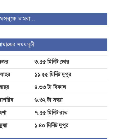
সিন্ডিকেট ভেঙে কৃষকদের লাভ
নিশ্চিত করা হবে: আইনমন্ত্রী
ফেসবুকে আমরা...
ড্যাবের প্রতিষ্ঠাবার্ষিকীর অনুষ্ঠানে
প্রধানমন্ত্রী
নামাজের সময়সূচী
শ্যামনগরে জামায়তের ১৩
ফজর
৩.৫৫ মিনিট ভোর
নেতাকর্মীর বিএনপিতে যোগদান
যোহর
১১.৫৫ মিনিট দুপুর
আছর
৪.৩৩ টা বিকাল
মাগরিব
৬.৩২ টা সন্ধ্যা
এশা
৭.৫৫ মিনিট রাত
ুম্মা
১.৪০ মিনিট দুপুর