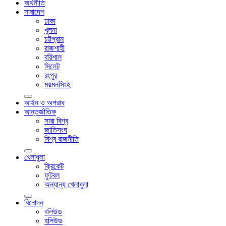
অর্থনীতি
সারাদেশ
ঢাকা
খুলনা
চট্টগ্রাম
রাজশাহী
বরিশাল
সিলেট
রংপুর
ময়মনসিংহ
আইন ও অপরাধ
আন্তর্জাতিক
সারা বিশ্ব
জাতিসংঘ
বিশ্ব রাজনীতি
খেলাধুলা
ক্রিকেট
ফুটবল
অন্যান্য খেলাধুলা
বিনোদন
বলিউড
হলিউড