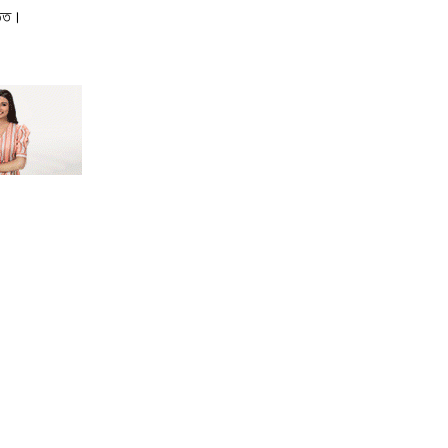
্ঠিত।