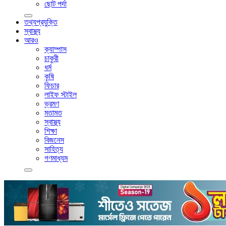
ছোট পর্দা
তথ্যপ্রযুক্তি
স্বাস্থ্য
আরও
ক্যাম্পাস
চাকুরী
ধর্ম
কৃষি
ফিচার
লাইফ স্টাইল
ভ্রমণ
মতামত
স্বাস্থ্য
শিক্ষা
বিজনেস
সাহিত্য
গণমাধ্যম