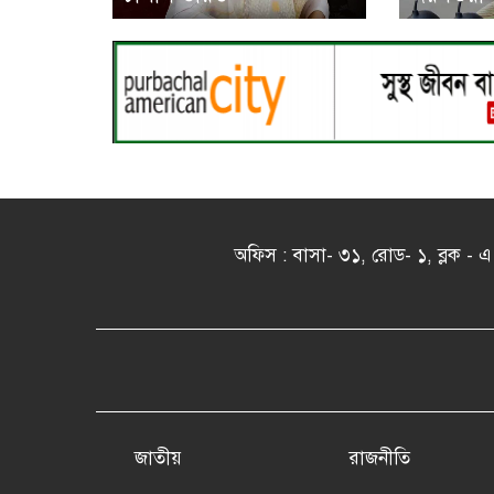
অফিস : বাসা- ৩১, রোড- ১, ব্লক 
জাতীয়
রাজনীতি