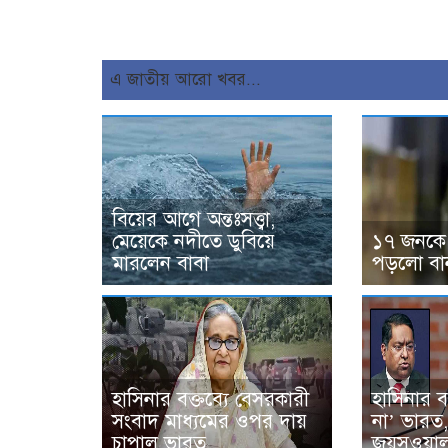
এ জাতীয় আরো খবর...
বিয়ের আগে অন্তঃসত্ত্বা,
মেয়েকে নদীতে ডুবিয়ে
১৭ জনকে
মারলেন বাবা
পড়লো বা
হাসিনার বক্তব্যে বেসরকারী
হাসিনার ব
সংবাদ মাধ্যমের ওপর দায়
না’ ভারত
চাপাল ভারত
জয়সওয়া