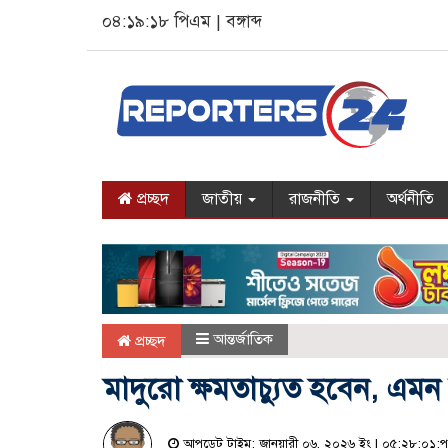
০৪:১৯:১৯ পিএম
|
বঙ্গাব্দ
প্রচ্ছদ
জাতীয়
রাজনীতি
অর্থনীতি
আন্তর্জাতিক
প্রচ্ছদ
মাদুরো ক্ষমতাচ্যুত হবেন, এম
আপডেট টাইম: জানুয়ারী ০৬, ২০২৬ ইং | ০৫:২৮:০১:পূর্