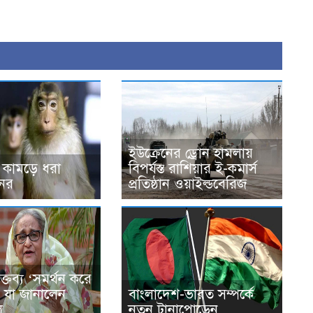
ইউক্রেনের ড্রোন হামলায়
 কামড়ে ধরা
বিপর্যস্ত রাশিয়ার ই-কমার্স
নর
প্রতিষ্ঠান ওয়াইল্ডবেরিজ
ক্তব্য ‘সমর্থন করে
, যা জানালেন
বাংলাদেশ-ভারত সম্পর্কে
ল
নতুন টানাপোড়েন