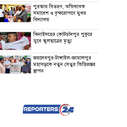
পুরস্কার বিতরণ, অভিভাবক
সমাবেশ ও বৃক্ষরোপণে মুখর
বিদ্যালয়
ঝিনাইদহের কোটচাঁদপুর পুকুরে
ডুবে স্কুলছাত্রের মৃত্যু
জয়দেবপুর-টাঙ্গাইল-জামালপুর
মহাসড়কে নতুন সেতুর ভিত্তিপ্রস্তর
স্থাপন
কালাইয়ে সম্ভাব্য মেয়র প্রার্থী
আনিসুর রহমান তালুকদারের কর্মী
সমাবেশ
কালাইয়ে বিদ্যুৎস্পৃষ্ট হয়ে
ব্যবসায়ীর মৃত্যু