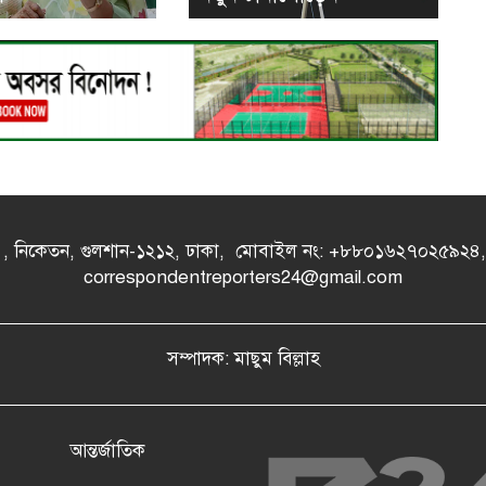
- এ , নিকেতন, গুলশান-১২১২, ঢাকা, মোবাইল নং: +৮৮০১৬২৭০২৫৯২
correspondentreporters24@gmail.com
সম্পাদক: মাছুম বিল্লাহ
আন্তর্জাতিক