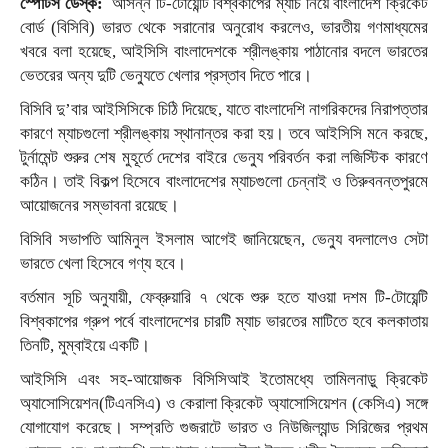
স্পোর্টস ডেস্ক:
আসন্ন টি-টোয়েন্টি বিশ্বকাপের ম্যাচ নিয়ে বাংলাদেশ ক্রিকেট
বোর্ড (বিসিবি) ভারত থেকে সরানোর অনুরোধ করলেও, ভারতীয় গণমাধ্যমের
খবরে বলা হয়েছে, আইসিসি বাংলাদেশকে শ্রীলঙ্কায় পাঠানোর বদলে ভারতের
ভেতরের অন্য দুটি ভেন্যুতে খেলার প্রস্তাব দিতে পারে।
বিসিবি দু’বার আইসিসিকে চিঠি দিয়েছে, যাতে বাংলাদেশি নাগরিকদের নিরাপত্তার
কারণে ম্যাচগুলো শ্রীলঙ্কায় স্থানান্তর করা হয়। তবে আইসিসি মনে করছে,
টুর্নামেন্ট শুরুর শেষ মুহূর্তে দেশের বাইরে ভেন্যু পরিবর্তন করা লজিস্টিক কারণে
কঠিন। তাই বিকল্প হিসেবে বাংলাদেশের ম্যাচগুলো চেন্নাই ও তিরুবনন্তপুরমে
আয়োজনের সম্ভাবনা রয়েছে।
বিসিবি সভাপতি আমিনুল ইসলাম আগেই জানিয়েছেন, ভেন্যু বদলালেও সেটা
ভারতে খেলা হিসেবে গণ্য হবে।
বর্তমান সূচি অনুযায়ী, ফেব্রুয়ারি ৭ থেকে শুরু হতে যাওয়া দশম টি-টোয়েন্টি
বিশ্বকাপের গ্রুপ পর্বে বাংলাদেশের চারটি ম্যাচ ভারতের মাটিতে হবে কলকাতায়
তিনটি, মুম্বাইয়ে একটি।
আইসিসি এবং সহ-আয়োজক বিসিসিআই ইতোমধ্যে তামিলনাড়ু ক্রিকেট
অ্যাসোসিয়েশন(টিএনসিএ) ও কেরালা ক্রিকেট অ্যাসোসিয়েশন (কেসিএ) সঙ্গে
যোগাযোগ করেছে। সম্প্রতি গুজরাটে ভারত ও নিউজিল্যান্ড সিরিজের প্রথম