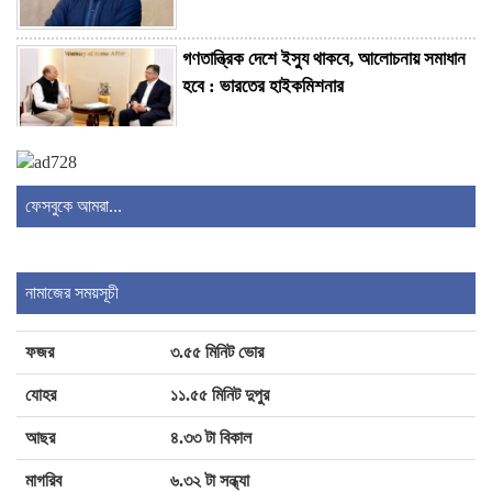
গণতান্ত্রিক দেশে ইস্যু থাকবে, আলোচনায় সমাধান
হবে : ভারতের হাইকমিশনার
বাংলাদেশের সঙ্গে সুসম্পর্ক চান নরেন্দ্র মোদি :
ভারতীয় হাইকমিশনার
ফেসবুকে আমরা...
সৌদিতে আগুনে ১৬ বাংলাদেশির মৃত্যুতে
পররাষ্ট্রমন্ত্রীর শোক
নামাজের সময়সূচী
ফজর
৩.৫৫ মিনিট ভোর
এসএসসি-সমমান পরীক্ষার ফল প্রকাশ, পাসের হার
৬২.২৫ শতাংশ
যোহর
১১.৫৫ মিনিট দুপুর
আছর
৪.৩৩ টা বিকাল
এমপিওভুক্তদের নতুন শর্তের বেড়াজালে আইনগত
মাগরিব
৬.৩২ টা সন্ধ্যা