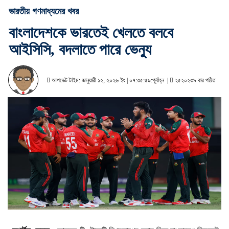
ভারতীয় গণমাধ্যমের খবর
বাংলাদেশকে ভারতেই খেলতে বলবে
আইসিসি, বদলাতে পারে ভেন্যু
আপডেট টাইম: জানুয়ারী ১২, ২০২৬ ইং | ০৭:৩৫:৫৯:পূর্বাহ্ন |
২৫২০২৩৯ বার পঠিত