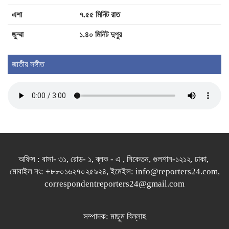
অধিকার থেকে বঞ্চিত করা যাবে না
এশা
৭.৫৫ মিনিট রাত
জুম্মা
১.৪০ মিনিট দুপুর
অরিজিৎ হুট করেই প্লেব্যাক ছাড়েননি : আমাল
মালিক
জাতীয় সঙ্গীত
অফিস : বাসা- ৩১, রোড- ১, ব্লক - এ , নিকেতন, গুলশান-১২১২, ঢাকা,
মোবাইল নং: +৮৮০১৬২৭০২৫৯২৪, ইমেইল: info@reporters24.com,
correspondentreporters24@gmail.com
সম্পাদক: মাছুম বিল্লাহ