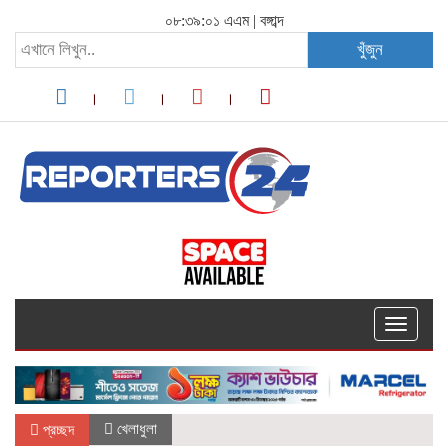
০৮:৩৯:০১ এএম
|
বঙ্গাব্দ
খুঁজুন
Toggle
navigati
খেলাধুলা
প্রচ্ছদ