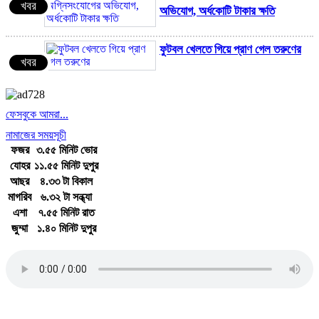
খবর
অভিযোগ, অর্ধকোটি টাকার ক্ষতি
জ
ফুটবল খেলতে গিয়ে প্রাণ গেল তরুণের
খবর
কালাইয়ে ওএমএস এর আটা চুরি
খবর
কেলেঙ্কারিতে বরখাস্ত-৩
ফেসবুকে আমরা...
নামাজের সময়সূচী
মাদককে 'না' বলি; ময়মনসিংহে
ফজর
৩.৫৫ মিনিট ভোর
খবর
যোহর
১১.৫৫ মিনিট দুপুর
শিক্ষার্থীদের নিয়ে মাদকবিরোধী
১
আছর
৪.৩৩ টা বিকাল
সচেতনতামূলক সেমিনার
মাগরিব
৬.৩২ টা সন্ধ্যা
এশা
৭.৫৫ মিনিট রাত
ফেসবুক পোস্টে অভিযোগ, প্রতিবাদে
দ
জুম্মা
১.৪০ মিনিট দুপুর
খবর
জাজিরা বিশ্ববিদ্যালয় কলেজের সংবাদ
ব
জাতীয় সঙ্গীত
সম্মেলন
স
প
গ
মাগুরা পুলিশের সাইবার সেলের তৎপরতায়
খবর
৩৫টি চুরি হওয়া মোবাইল উদ্ধার