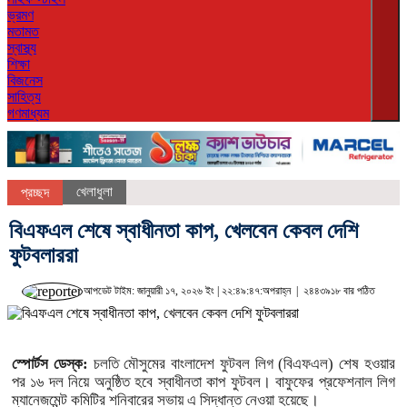
ভ্রমণ
মতামত
স্বাস্থ্য
শিক্ষা
বিজনেস
সাহিত্য
গণমাধ্যম
খেলাধুলা
প্রচ্ছদ
বিএফএল শেষে স্বাধীনতা কাপ, খেলবেন কেবল দেশি
ফুটবলাররা
আপডেট টাইম: জানুয়ারী ১৭, ২০২৬ ইং | ২২:৪৯:৪৭:অপরাহ্ন |
২৪৪৩৯১৮ বার পঠিত
স্পোর্টস ডেস্ক:
চলতি মৌসুমের বাংলাদেশ ফুটবল লিগ (বিএফএল) শেষ হওয়ার
পর ১৬ দল নিয়ে অনুষ্ঠিত হবে স্বাধীনতা কাপ ফুটবল। বাফুফের প্রফেশনাল লিগ
ম্যানেজমেন্ট কমিটির শনিবারের সভায় এ সিদ্ধান্ত নেওয়া হয়েছে।