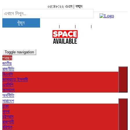
০৫:৪৮:২৩ এএম
|
বঙ্গাব্দ
খুঁজুন
Toggle navigation
প্রচ্ছদ
জাতীয়
রাজনীতি
বিএনপি
জামায়াতে ইসলামী
এনসিপি
অন্যান্য
অর্থনীতি
সারাদেশ
ঢাকা
খুলনা
চট্টগ্রাম
রাজশাহী
বরিশাল