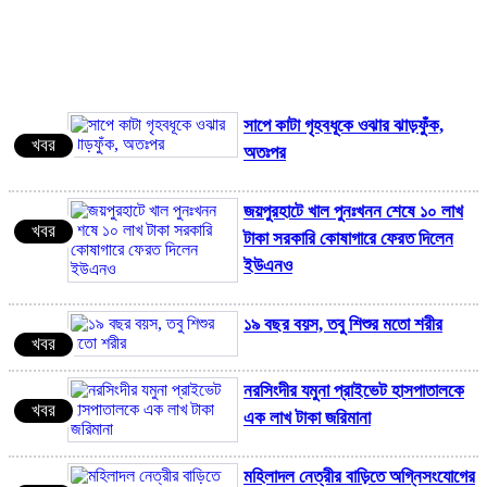
সাপে কাটা গৃহবধূকে ওঝার ঝাড়ফুঁক,
খবর
অতঃপর
জয়পুরহাটে খাল পুনঃখনন শেষে ১০ লাখ
খবর
টাকা সরকারি কোষাগারে ফেরত দিলেন
ইউএনও
য
ক
১৯ বছর বয়স, তবু শিশুর মতো শরীর
খবর
নরসিংদীর যমুনা প্রাইভেট হাসপাতালকে
খবর
এক লাখ টাকা জরিমানা
মহিলাদল নেত্রীর বাড়িতে অগ্নিসংযোগের