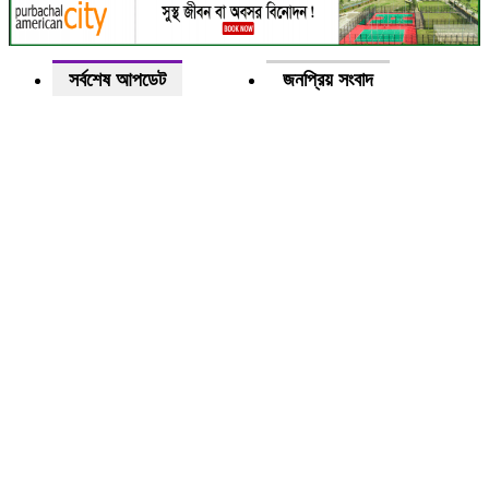
সর্বশেষ আপডেট
জনপ্রিয় সংবাদ
শ
দ