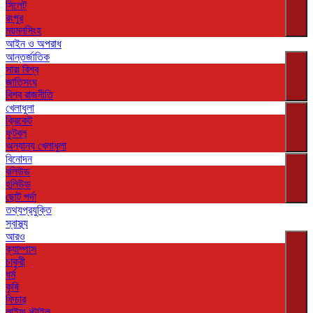
সিলেট
রংপুর
ময়মনসিংহ
আইন ও অপরাধ
আন্তর্জাতিক
সারা বিশ্ব
জাতিসংঘ
বিশ্ব রাজনীতি
খেলাধুলা
ক্রিকেট
ফুটবল
অন্যান্য খেলাধুলা
বিনোদন
বলিউড
হলিউড
ছোট পর্দা
তথ্যপ্রযুক্তি
স্বাস্থ্য
আরও
ক্যাম্পাস
চাকুরী
ধর্ম
কৃষি
ফিচার
লাইফ স্টাইল