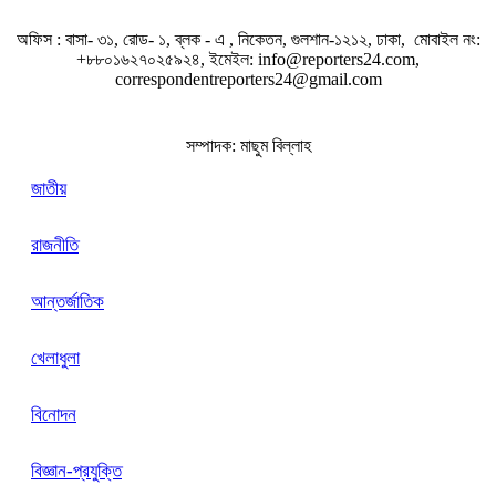
জ
অফিস : বাসা- ৩১, রোড- ১, ব্লক - এ , নিকেতন, গুলশান-১২১২, ঢাকা, মোবাইল নং:
+৮৮০১৬২৭০২৫৯২৪, ইমেইল: info@reporters24.com,
correspondentreporters24@gmail.com
সম্পাদক: মাছুম বিল্লাহ
জাতীয়
ক
রাজনীতি
আন্তর্জাতিক
খেলাধুলা
বিনোদন
শ
বিজ্ঞান-প্রযুক্তি