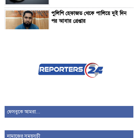
পুলিশি হেফাজত থেকে পালিয়ে দুই দিন
পর আবার গ্রেপ্তার
ফতুল্লায় বন্ধ গোডাউন থেকে গলিত লাশ
উদ্ধার, আটক ২
ময়মনসিংহ উন্নয়ন কর্তৃপক্ষের সঙ্গে প্রতিমন্ত্রী
সুলতান সালাউদ্দিন টুকুর মতবিনিময়
ময়মনসিংহে প্রাণিসম্পদ দপ্তরের দিনব্যাপী
কর্মশালা অনুষ্ঠিত
ফেসবুকে আমরা...
তিন বছর পর চট্টগ্রাম বিশ্ববিদ্যালয়ে
নামাজের সময়সূচী
৩৬তম বার্ষিক সিনেট সভা