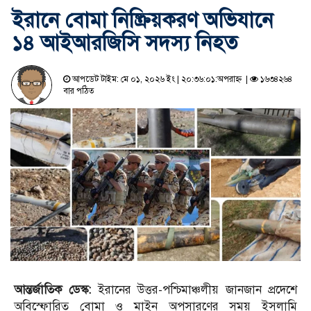
ইরানে বোমা নিষ্ক্রিয়করণ অভিযানে
১৪ আইআরজিসি সদস্য নিহত
আপডেট টাইম: মে ০১, ২০২৬ ইং | ২০:৩৬:০১:অপরাহ্ন |
১৬৩৪২৬৪
বার পঠিত
আন্তর্জাতিক ডেস্ক:
ইরানের উত্তর-পশ্চিমাঞ্চলীয় জানজান প্রদেশে
অবিস্ফোরিত বোমা ও মাইন অপসারণের সময় ইসলামি