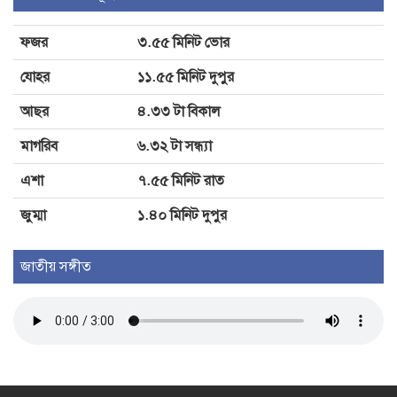
ফজর
৩.৫৫ মিনিট ভোর
গাংনীতে তিন ঘন্টায় সাপের কামড়ে আহত
যোহর
১১.৫৫ মিনিট দুপুর
৩
আছর
৪.৩৩ টা বিকাল
মাগরিব
৬.৩২ টা সন্ধ্যা
এশা
৭.৫৫ মিনিট রাত
জুম্মা
১.৪০ মিনিট দুপুর
জাতীয় সঙ্গীত