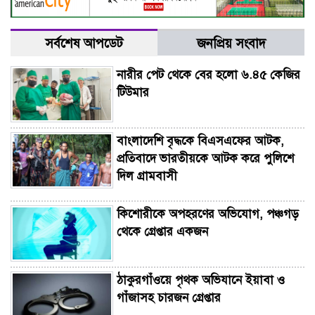
সর্বশেষ আপডেট
জনপ্রিয় সংবাদ
নারীর পেট থেকে বের হলো ৬.৪৫ কেজির
টিউমার
বাংলাদেশি বৃদ্ধকে বিএসএফের আটক,
প্রতিবাদে ভারতীয়কে আটক করে পুলিশে
দিল গ্রামবাসী
কিশোরীকে অপহরণের অভিযোগ, পঞ্চগড়
থেকে গ্রেপ্তার একজন
ঠাকুরগাঁওয়ে পৃথক অভিযানে ইয়াবা ও
গাঁজাসহ চারজন গ্রেপ্তার