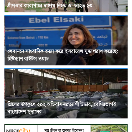
শ্রীলঙ্কার কারাগারে দাঙ্গায় নিহত ৩, আহত ২৩
লেবাননে সাংবাদিক হত্যা করে ইসরায়েল যুদ্ধাপরাধ করেছে:
হিউম্যান রাইটস ওয়াচ
গ্রিসের উপকূলে ২০২ অভিবাসনপ্রত্যাশী উদ্ধার, বেশিরভাগই
বাংলাদেশ-সুদানের