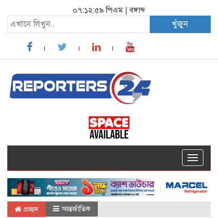
০৭:১৩:০০ পিএম
|
বঙ্গাব্দ
খুঁজুন
Toggle
navigat
আন্তর্জাতিক
প্রচ্ছদ