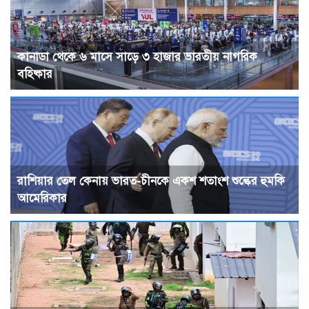
কানাডা থেকে ৬ মাসে সাড়ে ৩ হাজার ভারতীয় নাগরিক
বহিষ্কার
রাশিয়ার তেল কেনায় ভারত-চীনকে একশ শতাংশ শুল্কের হুমকি
আমেরিকার