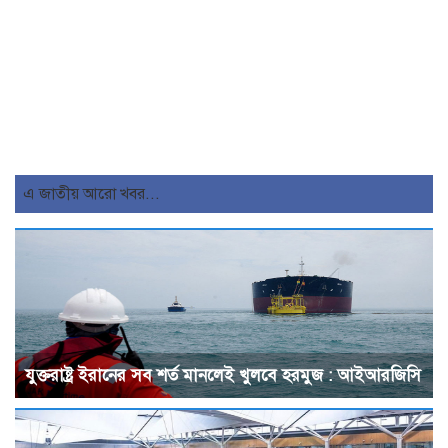
এ জাতীয় আরো খবর...
যুক্তরাষ্ট্র ইরানের সব শর্ত মানলেই খুলবে হরমুজ : আইআরজিসি