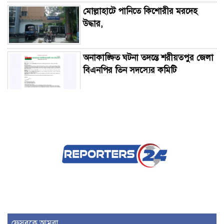
মোল্লাহাটে পানিতে কিশোরীর মরদেহ
উদ্ধার,
অনাকাঙ্ক্ষিত ঘটনা তদন্তে শরীয়তপুর জেলা
বিএনপির তিন সদস্যের কমিটি
সরকারকে চোখে চোখে রাখবেন, ভুল
করলে তুলে ধরবেন: মির্জা ফখরুল
চলতি মাসে ফের টানা চার দিনের ছুটির
সুযোগ
মানবিক মূল্যবোধসম্পন্ন বিচারকের
অভাবই বিচার বিভাগের বড় সংকট:
ফেসবুকে আমরা...
আইনমন্ত্রী