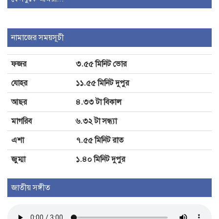
পরিবর্তন হচ্ছে র‌্যাবের নাম, খসড়া আইন
নামাজের সময়সূচী
প্রকাশ
ফজর
৩.৫৫ মিনিট ভোর
শেখ হাসিনার ফেরার আর কোনো সুযোগ
যোহর
১১.৫৫ মিনিট দুপুর
নেই: পানিসম্পদ মন্ত্রী
আছর
৪.৩৩ টা বিকাল
মাগরিব
৬.৩২ টা সন্ধ্যা
এশা
৭.৫৫ মিনিট রাত
জুম্মা
১.৪০ মিনিট দুপুর
জাতীয় সঙ্গীত