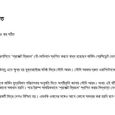
িত
 বার পঠিত
তে ‘প্রজেক্ট ফ্রিডম’ নৌ-অভিযান স্থগিত করতে বাধ্য হয়েছেন মার্কিন প্রেসিডেন্ট ডোনাল্ড 
্তু এতে ক্ষুব্ধ হয় যুক্তরাষ্ট্রের ঘনিষ্ঠ মিত্র সৌদি আরব। সৌদি সরকার দ্রুত ওয়াশিংটন
ঘাঁটি থেকে মার্কিন যুদ্ধবিমান পরিচালনার অনুমতি দিতে অস্বীকৃতি জানায় সৌদি আরব। অথচ এই ঘ
োনো সমাধান হয়নি। পরে ট্রাম্প সাময়িকভাবে ‘প্রজেক্ট ফ্রিডম’ স্থগিত করার সিদ্ধান্ত ন
কটি মিত্র দেশও বিস্মিত হয়। এমনকি ওমানের সঙ্গেও আগে কোনো সমন্বয় করা হয়নি বলে 