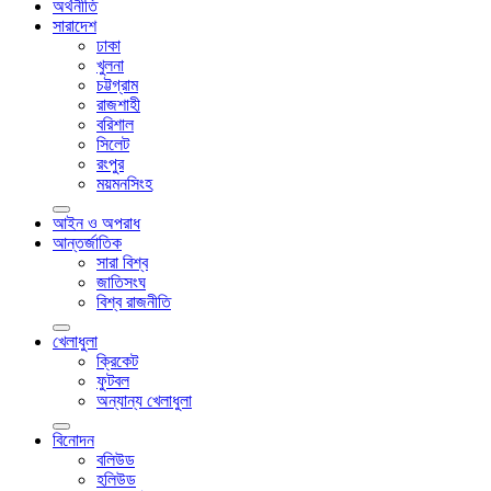
অর্থনীতি
সারাদেশ
ঢাকা
খুলনা
চট্টগ্রাম
রাজশাহী
বরিশাল
সিলেট
রংপুর
ময়মনসিংহ
আইন ও অপরাধ
আন্তর্জাতিক
সারা বিশ্ব
জাতিসংঘ
বিশ্ব রাজনীতি
খেলাধুলা
ক্রিকেট
ফুটবল
অন্যান্য খেলাধুলা
বিনোদন
বলিউড
হলিউড