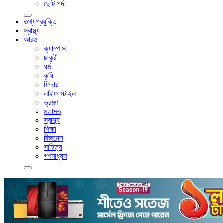
ছোট পর্দা
তথ্যপ্রযুক্তি
স্বাস্থ্য
আরও
ক্যাম্পাস
চাকুরী
ধর্ম
কৃষি
ফিচার
লাইফ স্টাইল
ভ্রমণ
মতামত
স্বাস্থ্য
শিক্ষা
বিজনেস
সাহিত্য
গণমাধ্যম