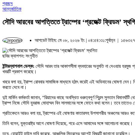
প্রচ্ছদ
আন্তর্জাতিক
সৌদি আরবের আপত্তিতে ট্রাম্পের ‘প্রজেক্ট ফ্রিডম’ স্থগ
আপডেট টাইম: মে ০৮, ২০২৬ ইং | ০৪:৫৪:৩১:পূর্বাহ্ন |
১৫৬৩২৭৪
ছবির ক্যাপশন: সংগৃহীত
ইন্টারন্যাশনাল ডেস্ক:
সৌদি আরব তার আকাশসীমা ব্যবহারের অনুমতি না দেওয়ায় হরমুজ প্রণালি
খবরটি প্রকাশ করেছে।
খবরে বলা হয়, ট্রাম্প রোববার সামাজিক মাধ্যমে হঠাৎ করেই এই অভিযানের ঘোষণা দেন। কিন
করতে দেবে না।
দুই মার্কিন কর্মকর্তা জানান, “রিয়াদের কাছে অবস্থিত গুরুত্বপূর্ণ প্রিন্স সুলতান বিমান
ট্রাম্প নিজে সৌদি যুবরাজ মোহাম্মদ বিন সালমানের সঙ্গে ফোনে কথা বলেন। তবে তাতেও ক
প্রতিবেদনে আরও বলা হয়, ট্রাম্পের এই ঘোষণায় কাতারসহ উপসাগরীয় অঞ্চলের আরও কয়ে
তিনি বলেন, যুক্তরাষ্ট্র আগে ঘোষণা দিয়েছে, পরে এসে আমাদের সঙ্গে আলোচনা করেছে।
তবে, হোয়াইট হাউস দাবি করেছে, আঞ্চলিক মিত্রদের আগেই বিষয়টি জানানো হয়েছিল।