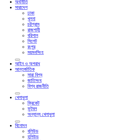
অর্থনীতি
সারাদেশ
ঢাকা
খুলনা
চট্টগ্রাম
রাজশাহী
বরিশাল
সিলেট
রংপুর
ময়মনসিংহ
আইন ও অপরাধ
আন্তর্জাতিক
সারা বিশ্ব
জাতিসংঘ
বিশ্ব রাজনীতি
খেলাধুলা
ক্রিকেট
ফুটবল
অন্যান্য খেলাধুলা
বিনোদন
বলিউড
হলিউড