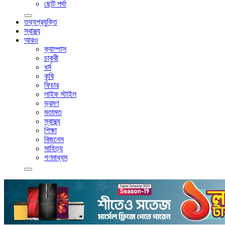
ছোট পর্দা
তথ্যপ্রযুক্তি
স্বাস্থ্য
আরও
ক্যাম্পাস
চাকুরী
ধর্ম
কৃষি
ফিচার
লাইফ স্টাইল
ভ্রমণ
মতামত
স্বাস্থ্য
শিক্ষা
বিজনেস
সাহিত্য
গণমাধ্যম