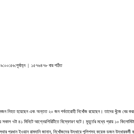
:০০:৫৬:পূর্বাহ্ন |
১৫৭৬৪৭৮ বার পঠিত
 তিনজন নিহত হয়েছেন এবং অন্তত ২০ জন পর্বতারোহী নিখোঁজ রয়েছেন। তাদের খুঁজে বের ক
ীয় সময় সকাল ৭টা ৪১ মিনিটে আগ্নেয়গিরিটিতে বিস্ফোরণ ঘটে। মুহূর্তের মধ্যে প্রায় ১০ কি
স্থার প্রধান ইওয়ান রামদানি জানান, নিখোঁজদের উদ্ধারে পুলিশসহ কয়েক ডজন উদ্ধারকর্মী 