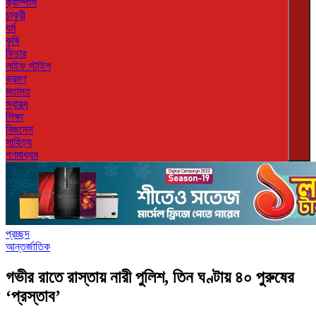
ক্যাম্পাস
চাকুরী
ধর্ম
কৃষি
ফিচার
লাইফ স্টাইল
ভ্রমণ
মতামত
স্বাস্থ্য
শিক্ষা
বিজনেস
সাহিত্য
গণমাধ্যম
প্রচ্ছদ
আন্তর্জাতিক
গভীর রাতে রাস্তায় নারী পুলিশ, তিন ঘণ্টায় ৪০ পুরুষের
‘প্রস্তাব’