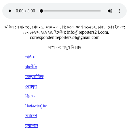
জাতীয় সঙ্গীত
অফিস : বাসা- ৩১, রোড- ১, ব্লক - এ , নিকেতন, গুলশান-১২১২, ঢাকা, মোবাইল নং:
+৮৮০১৬২৭০২৫৯২৪, ইমেইল: info@reporters24.com,
correspondentreporters24@gmail.com
সম্পাদক: মাছুম বিল্লাহ
জাতীয়
রাজনীতি
আন্তর্জাতিক
খেলাধুলা
বিনোদন
বিজ্ঞান-প্রযুক্তি
সারাদেশ
ক্যাম্পাস