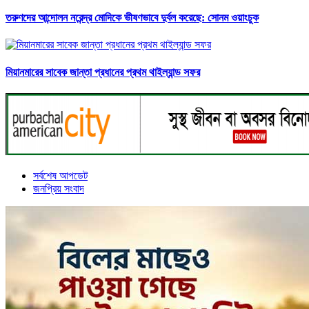
তরুণদের আন্দোলন নরেন্দ্র মোদিকে ভীষণভাবে দুর্বল করেছে: সোনম ওয়াংচুক
মিয়ানমারের সাবেক জান্তা প্রধানের প্রথম থাইল্যান্ড সফর
সর্বশেষ আপডেট
জনপ্রিয় সংবাদ