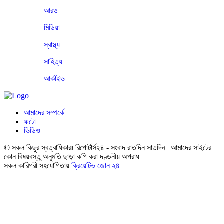
আরও
মিডিয়া
স্বাস্থ্য
সাহিত্য
আর্কাইভ
আমাদের সম্পর্কে
ফটো
ভিডিও
© সকল কিছুর স্বত্বাধিকারঃ রিপোর্টার্স২৪ - সংবাদ রাতদিন সাতদিন | আমাদের সাইটের
কোন বিষয়বস্তু অনুমতি ছাড়া কপি করা দণ্ডনীয় অপরাধ
সকল কারিগরী সহযোগিতায়
ক্রিয়েটিভ জোন ২৪