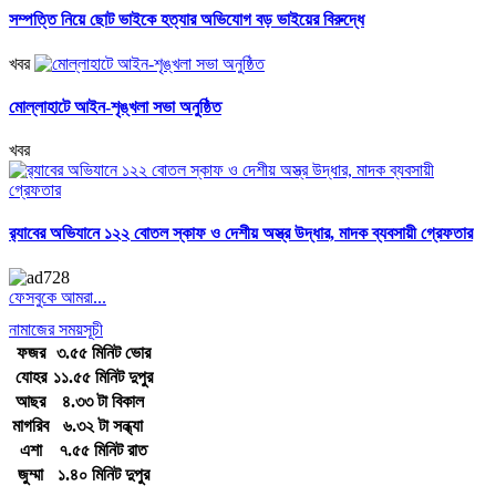
সম্পত্তি নিয়ে ছোট ভাইকে হত্যার অভিযোগ বড় ভাইয়ের বিরুদ্ধে
খবর
মোল্লাহাটে আইন-শৃঙ্খলা সভা অনুষ্ঠিত
খবর
র‍্যাবের অভিযানে ১২২ বোতল স্কাফ ও দেশীয় অস্ত্র উদ্ধার, মাদক ব্যবসায়ী গ্রেফতার
ফেসবুকে আমরা...
নামাজের সময়সূচী
ফজর
৩.৫৫ মিনিট ভোর
যোহর
১১.৫৫ মিনিট দুপুর
আছর
৪.৩৩ টা বিকাল
মাগরিব
৬.৩২ টা সন্ধ্যা
এশা
৭.৫৫ মিনিট রাত
জুম্মা
১.৪০ মিনিট দুপুর