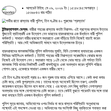
আপডেট টাইম: মে ০৯, ২০২৬ ইং | ১৫:৫৮:৪৫:অপরাহ্ন |
১৫৩৬৮৪৩ বার পঠিত
ইন্টারন্যাশনাল ডেস্ক:
নারীরা শহরের রাস্তায় কতটা নিরাপদ- এই প্রশ্নের বাস্তব উত্তর
খুঁজতেই ব্যতিক্রমী এক উদ্যোগ নেন ভারতের হায়দরাবাদের এক ঊর্ধ্বতন নারী পুলিশ
কর্মকর্তা। সাধারণ নারীর ছদ্মবেশে মধ্যরাতে একা দাঁড়িয়ে তিনি নিজেই যাচাই করেন
পরিস্থিতি। আর সেই অভিজ্ঞতাই সামনে আনে উদ্বেগজনক চিত্র।
হায়দরাবাদের মালকাজগিরির পুলিশ কমিশনার সুমতি, যিনি তেলঙ্গানা ক্যাডারের একজন
সিনিয়র আইপিএস কর্মকর্তা। তিনিই শহরের নারী নিরাপত্তা সরেজমিনে বোঝার জন্য
নিজেই এই উদ্যোগ নেন। মধ্যরাত সাড়ে ১২টা থেকে ভোর সাড়ে ৩টা পর্যন্ত তিনি
মালকাজ গিরি থানার নিকটবর্তী একটি বাসস্ট্যান্ডে একা অবস্থান করেন পুলিশি পরিচয়
গোপন রেখে, একেবারে সাধারণ একজন নারীর বেশে।
এই তিন ঘণ্টার মধ্যেই প্রায় ৪০ জন পুরুষ তার কাছে এগিয়ে আসে। কেউ কথা বলার
চেষ্টা করে, কেউ কুপ্রস্তাব দেয়। তাদের মধ্যে অনেকেই ছিলেন তরুণ, এমনকি
কয়েকজন ছাত্রও ছিলেন বলে জানা গেছে। এর মধ্যে বেশ কিছু ব্যক্তি নেশাগ্রস্ত
অবস্থায় তার সঙ্গে যোগাযোগের চেষ্টা করেন। তবে কেউই বুঝতে পারেননি যার সঙ্গে তারা
কথা বলছেন তিনি একজন ঊর্ধ্বতন পুলিশ কর্মকর্তা।
পুলিশ সূত্র জানায়, অভিযোগের ওপর নির্ভর না করে বাস্তব পরিস্থিতি অনুধাবনের
লক্ষ্যেই এই পদক্ষেপ নেওয়া হয়। অভিযানের পর সংশ্লিষ্ট কিছু ব্যক্তিকে শনাক্ত করা