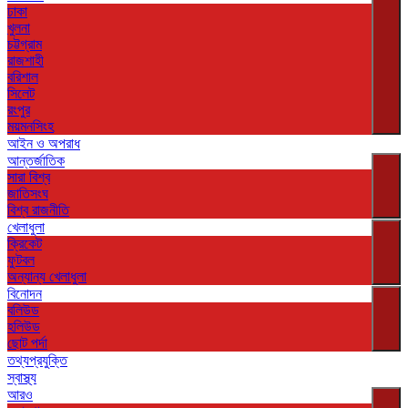
ঢাকা
খুলনা
চট্টগ্রাম
রাজশাহী
বরিশাল
সিলেট
রংপুর
ময়মনসিংহ
আইন ও অপরাধ
আন্তর্জাতিক
সারা বিশ্ব
জাতিসংঘ
বিশ্ব রাজনীতি
খেলাধুলা
ক্রিকেট
ফুটবল
অন্যান্য খেলাধুলা
বিনোদন
বলিউড
হলিউড
ছোট পর্দা
তথ্যপ্রযুক্তি
স্বাস্থ্য
আরও