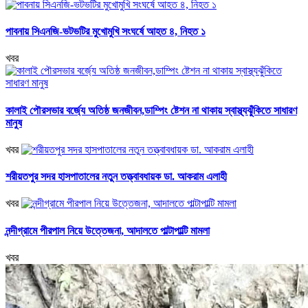
পাবনায় সিএনজি-ভটভটির মুখোমুখি সংঘর্ষে আহত ৪, নিহত ১
খবর
কালাই পৌরসভার বর্জ্যে অতিষ্ঠ জনজীবন,ডাম্পিং ষ্টেশন না থাকায় স্বাস্থ্যঝুঁকিতে সাধারণ
মানুষ
খবর
শরীয়তপুর সদর হাসপাতালের নতুন তত্ত্বাবধায়ক ডা. আকরাম এলাহী
খবর
নন্দীগ্রামে পীরপাল নিয়ে উত্তেজনা, আদালতে পাল্টাপাল্টি মামলা
খবর