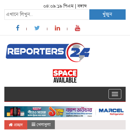
০৪:০৯:১৯ পিএম
|
বঙ্গাব্দ
খুঁজুন
Toggle
navigat
খেলাধুলা
প্রচ্ছদ