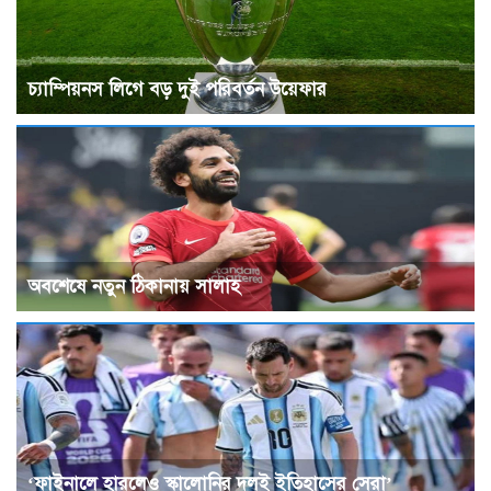
চ্যাম্পিয়নস লিগে বড় দুই পরিবর্তন উয়েফার
অবশেষে নতুন ঠিকানায় সালাহ
‘ফাইনালে হারলেও স্কালোনির দলই ইতিহাসের সেরা’