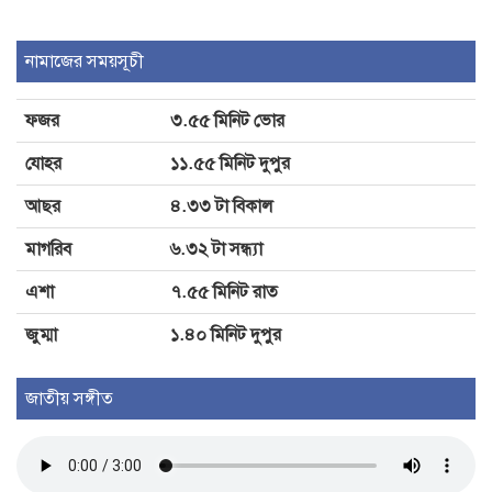
লক্ষ্মীপুর জেলা পরিষদ প্রশাসকের সুস্থতা
কামনায় দোয়া অনুষ্ঠিত
নামাজের সময়সূচী
ফজর
৩.৫৫ মিনিট ভোর
কাঁচামরিচের কেজিতে কমেছে ১৫০ টাকা,
উচ্চমূল্যেই বিক্রি হচ্ছে মুরগি ও অধিকাংশ
যোহর
১১.৫৫ মিনিট দুপুর
সবজি
আছর
৪.৩৩ টা বিকাল
মাগরিব
৬.৩২ টা সন্ধ্যা
এশা
৭.৫৫ মিনিট রাত
জুম্মা
১.৪০ মিনিট দুপুর
জাতীয় সঙ্গীত