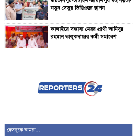
জয়দেবপুর-টাঙ্গাইল-জামালপুর মহাসড়কে
নতুন সেতুর ভিত্তিপ্রস্তর স্থাপন
কালাইয়ে সম্ভাব্য মেয়র প্রার্থী আনিসুর
রহমান তালুকদারের কর্মী সমাবেশ
কালাইয়ে বিদ্যুৎস্পৃষ্ট হয়ে ব্যবসায়ীর মৃত্যু
চার বছরে শেষ হয়নি ব্রিজের কাজ,
ভোগন্তিতে ৪০ গ্রামের মানুষ
চাটমোহরে তৃতীয় শ্রেণীর ছাত্রীকে ধর্ষণের
চেষ্টা, মাসুদ গ্রেপ্তার
ফেসবুকে আমরা...