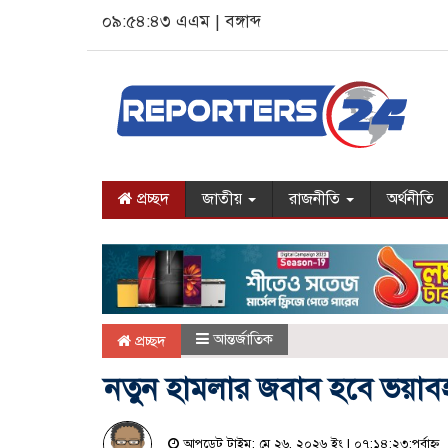
০৯:৫৪:৪৪ এএম
|
বঙ্গাব্দ
প্রচ্ছদ
জাতীয়
রাজনীতি
অর্থনীতি
আন্তর্জাতিক
প্রচ্ছদ
নতুন হামলার জবাব হবে ভয়াব
আপডেট টাইম: মে ২৬, ২০২৬ ইং | ০৭:১৪:২৩:পূর্বাহ্ন