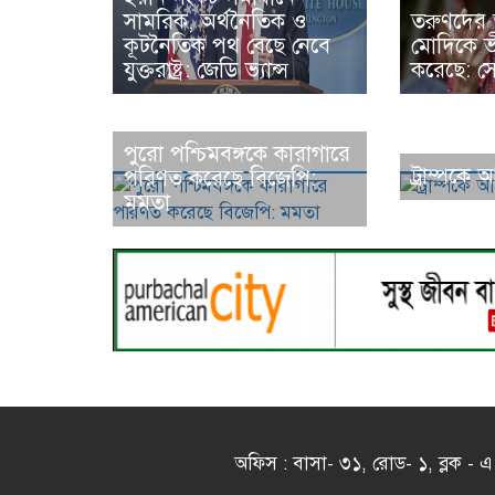
সামরিক, অর্থনৈতিক ও
তরুণদের আ
কূটনৈতিক পথ বেছে নেবে
মোদিকে ভী
যুক্তরাষ্ট্র: জেডি ভ্যান্স
করেছে: স
পুরো পশ্চিমবঙ্গকে কারাগারে
ট্রাম্পকে 
পরিণত করেছে বিজেপি:
মমতা
অফিস : বাসা- ৩১, রোড- ১, ব্লক 