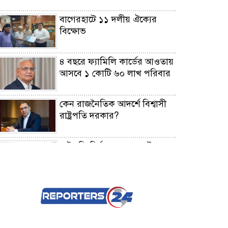
বাগেরহাটে ১১ দলীয় ঐক্যের
বিক্ষোভ
৪ বছরে ফ্যামিলি কার্ডের আওতায়
আসবে ১ কোটি ৬০ লাখ পরিবার
কেন রাজনৈতিক আদর্শে বিশ্বাসী
রাষ্ট্রপতি দরকার?
রাষ্ট্রপতি নির্বাচন ২০ আগস্ট
যদি সংসদ বয়কট করে রাজপথে
আসি দুই দিনও টিকতে পারবেন
না: মুফতি আমির হামজা