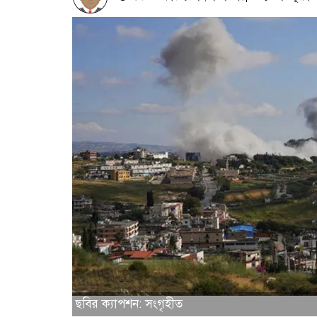
ছবির ক্যাপশন: সংগৃহীত