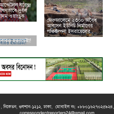
ন্দোলন নরেন্দ্র
ষণভাবে দুর্বল
োনম ওয়াংচুক
জেরুজালেমে ২৩০০ অবৈধ
আবাসন ইউনিট নির্মাণের
পরিকল্পনা ইসরায়েলের
আবারও হত্যাচেষ্টা!
- এ , নিকেতন, গুলশান-১২১২, ঢাকা, মোবাইল নং: +৮৮০১৬২৭০২৫৯২
correspondentreporters24@gmail.com