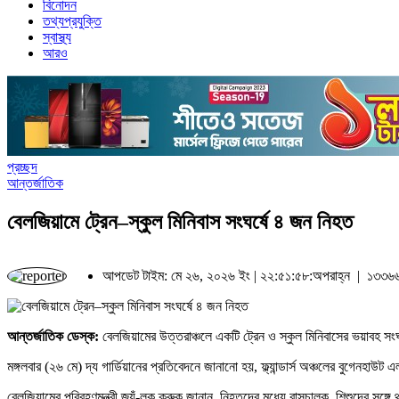
বিনোদন
তথ্যপ্রযুক্তি
স্বাস্থ্য
আরও
প্রচ্ছদ
আন্তর্জাতিক
বেলজিয়ামে ট্রেন–স্কুল মিনিবাস সংঘর্ষে ৪ জন নিহত
আপডেট টাইম: মে ২৬, ২০২৬ ইং | ২২:৫১:৫৮:অপরাহ্ন |
১৩৩৬৬
আন্তর্জাতিক ডেস্ক:
বেলজিয়ামের উত্তরাঞ্চলে একটি ট্রেন ও স্কুল মিনিবাসের ভয়াবহ 
মঙ্গলবার (২৬ মে) দ্য গার্ডিয়ানের প্রতিবেদনে জানানো হয়, ফ্ল্যান্ডার্স অঞ্চলের বুগেনহ
বেলজিয়ামের পরিবহণমন্ত্রী জ্যঁ-লুক ক্রুক জানান, নিহতদের মধ্যে বাসচালক, শিশুদের সঙ