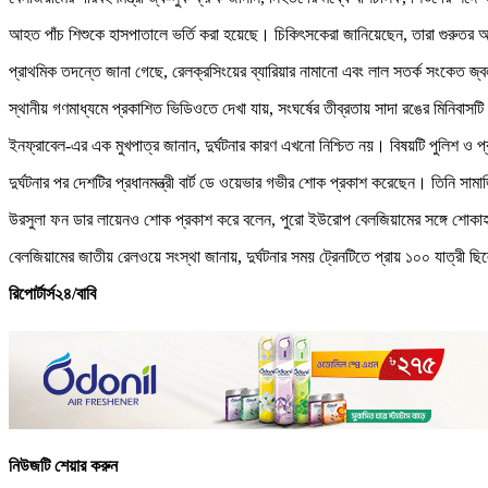
আহত পাঁচ শিশুকে হাসপাতালে ভর্তি করা হয়েছে। চিকিৎসকেরা জানিয়েছেন, তারা গুরুতর
প্রাথমিক তদন্তে জানা গেছে, রেলক্রসিংয়ের ব্যারিয়ার নামানো এবং লাল সতর্ক সংকেত জ
স্থানীয় গণমাধ্যমে প্রকাশিত ভিডিওতে দেখা যায়, সংঘর্ষের তীব্রতায় সাদা রঙের মিনিবাসট
ইনফ্রাবেল-এর এক মুখপাত্র জানান, দুর্ঘটনার কারণ এখনো নিশ্চিত নয়। বিষয়টি পুলিশ ও
দুর্ঘটনার পর দেশটির প্রধানমন্ত্রী বার্ট ডে ওয়েভার গভীর শোক প্রকাশ করেছেন। তিনি সাম
উরসুলা ফন ডার লায়েনও শোক প্রকাশ করে বলেন, পুরো ইউরোপ বেলজিয়ামের সঙ্গে শোক
বেলজিয়ামের জাতীয় রেলওয়ে সংস্থা জানায়, দুর্ঘটনার সময় ট্রেনটিতে প্রায় ১০০ যাত্রী
রিপোর্টার্স২৪/বাবি
নিউজটি শেয়ার করুন