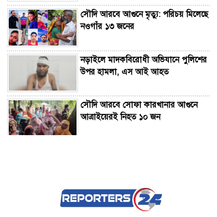
সৌদি আরবে আগুনে মৃত্যু: পরিচয় মিলেছে
নওগাঁর ১৩ জনের
নড়াইলে মাদকবিরোধী অভিযানে পুলিশের
উপর হামলা, এস আই আহত
সৌদি আরবে সোফা কারখানার আগুনে
আত্রাইয়েরই নিহত ১০ জন
সাহাবুদ্দিনসহ ৩৮ জনের বিরুদ্ধে দুদকে
অভিযোগ
সৌদি আরবে অগ্নিকাণ্ডে ১৬ বাংলাদেশির
মৃত্যুতে প্রধানমন্ত্রীর শোক