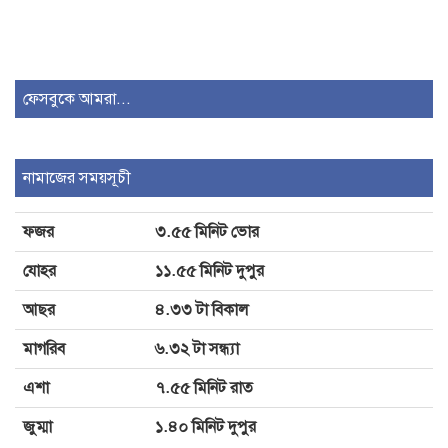
রিমান্ডে এনসিপির কেন্দ্রীয় নেতা গাজী
সালাউদ্দিন
ফেসবুকে আমরা...
এসএসসি ফলাফলে এবারও রাজশাহীর
শীর্ষে বগুড়া
নামাজের সময়সূচী
ফজর
৩.৫৫ মিনিট ভোর
সবশেষ মামলায় বিচারপতি খায়রুল হকের
জামিন
যোহর
১১.৫৫ মিনিট দুপুর
আছর
৪.৩৩ টা বিকাল
মাগরিব
৬.৩২ টা সন্ধ্যা
এশা
৭.৫৫ মিনিট রাত
জুম্মা
১.৪০ মিনিট দুপুর