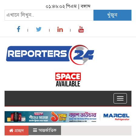
০১:৪৬:০৩ পিএম
|
বঙ্গাব্দ
খুঁজুন
Toggle
navigat
আন্তর্জাতিক
প্রচ্ছদ