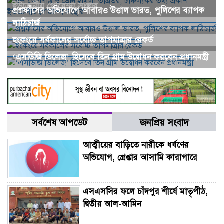
ইউক্রেনীয় গোয়েন্দা সংস্থার
প্রশ্নফাঁসের অভিযোগে আবারও উত্তাল ভারত, পুলিশের ব্যাপক
লাঠিচার্জ
হংকংয়ে সর্বকালের সর্বোচ্চ তাপমাত্রার রেকর্ড
‘এসডিজি ভিলেজ’ হিসেবে তিন গ্রাম উদ্বোধন করবেন প্রধানমন্ত্রী
সর্বশেষ আপডেট
জনপ্রিয় সংবাদ
আত্মীয়ের বাড়িতে নারীকে ধর্ষণের
অভিযোগ, গ্রেপ্তার আসামি কারাগারে
এসএসসির ফলে চাঁদপুর শীর্ষে মাতৃপীঠ,
দ্বিতীয় আল-আমিন