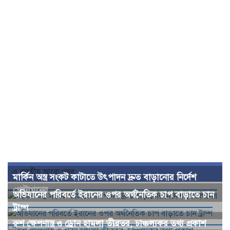
এ জাতীয় আরো খবর...
মার্কিন অস্ত্র সংকট কাটাতে উৎপাদন দ্রুত বাড়ানোর নির্দেশ
পেন্টাগনের
অভিযানের পরিবর্তে ইরানের ওপর অর্থনৈতিক চাপ বাড়াতে চান
ট্রাম্প
রুশ ক্ষেপণাস্ত্র ও ড্রোন হামলা তীব্রতর, চাঞ্চল্যকর তথ্য প্রকাশ