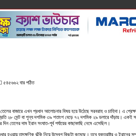
৫৪৫৬৬২ বার পঠিত
াতিক তেলের বাজারে এখন প্রধান আলোচনার বিষয় হয়ে উঠেছে সরবরাহ ও চাহিদা। এ প্রেক
্রতি ২৮ সেন্ট বা শূন্য দশমিক ৩৯ শতাংশ বেড়ে ৭২ দশমিক ২৯ ডলারে দাঁড়ায়। একই সময়ে 
দিন তেলের দাম ইরান সংঘাত-পূর্ব পর্যায়ের কাছাকাছি নেমে এসেছিল।
হওয়ায় তাৎক্ষণিক ঝুঁকি নিয়ে উদ্বেগ কিছুটা কমেছে। তবে যুক্তরাষ্ট্র ও ইরানের সম্পর্