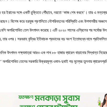
াশিংটন হয় ইরানের সঙ্গে একটি চুক্তিতে পৌঁছাবে, নয়তো ‘কাজ শেষ করবে’। তার এ মন্
্ষণ করছেন। বিশেষ করে হরমুজ প্রণালিতে নৌপরিবহনের পরিস্থিতি এবং উপসাগরীয় অঞ্চলে
েলের বেশি অপরিশোধিত তেল উৎপাদন করেছে। এটি ২০২০ সালের এপ্রিলের পর সর্বোচ্চ 
হয়, তার ওপর। সরবরাহ বৃদ্ধির ইতিবাচক প্রভাবের বড় অংশ ইতোমধ্যে দামে প্রতিফলি
িক উৎপাদন লক্ষ্যমাত্রা আরও এক লাখ ৮৮ হাজার ব্যারেল বাড়ানোর সিদ্ধান্ত নিয়
 অপরিশোধিত তেলের সরকারি বিক্রয়মূল্য ওমান-দুবাই গড় মূল্যের তুলনায় ব্যারেল