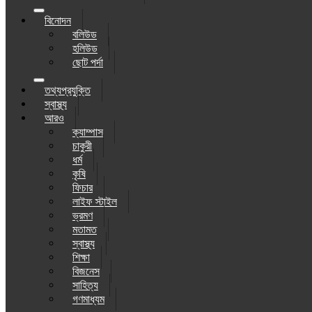
বিনোদন
বলিউড
হলিউড
ছোট পর্দা
তথ্যপ্রযুক্তি
স্বাস্থ্য
আরও
ক্যাম্পাস
চাকুরী
ধর্ম
কৃষি
ফিচার
লাইফ স্টাইল
ভ্রমণ
মতামত
স্বাস্থ্য
শিক্ষা
বিজনেস
সাহিত্য
গণমাধ্যম