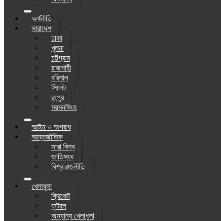
অর্থনীতি
সারাদেশ
ঢাকা
খুলনা
চট্টগ্রাম
রাজশাহী
বরিশাল
সিলেট
রংপুর
ময়মনসিংহ
আইন ও অপরাধ
আন্তর্জাতিক
সারা বিশ্ব
জাতিসংঘ
বিশ্ব রাজনীতি
খেলাধুলা
ক্রিকেট
ফুটবল
অন্যান্য খেলাধুলা