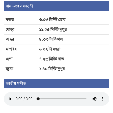
নামাজের সময়সূচী
উভয়ের কাজের লক্ষ্য অভিন্ন
ফজর
৩.৫৫ মিনিট ভোর
লক্ষ্মীপুরে বৃক্ষরোপণ অভিযান ও বৃক্ষ
যোহর
১১.৫৫ মিনিট দুপুর
মেলার উদ্বোধন
আছর
৪.৩৩ টা বিকাল
মাগরিব
৬.৩২ টা সন্ধ্যা
এশা
৭.৫৫ মিনিট রাত
জুম্মা
১.৪০ মিনিট দুপুর
জাতীয় সঙ্গীত