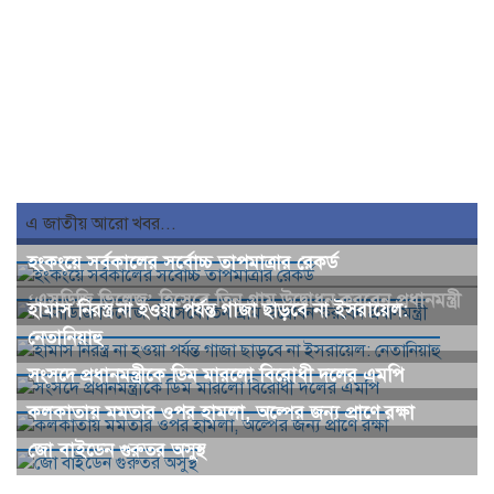
এ জাতীয় আরো খবর...
হংকংয়ে সর্বকালের সর্বোচ্চ তাপমাত্রার রেকর্ড
‘এসডিজি ভিলেজ’ হিসেবে তিন গ্রাম উদ্বোধন করবেন প্রধানমন্ত্রী
হামাস নিরস্ত্র না হওয়া পর্যন্ত গাজা ছাড়বে না ইসরায়েল:
নেতানিয়াহু
সংসদে প্রধানমন্ত্রীকে ডিম মারলো বিরোধী দলের এমপি
কলকাতায় মমতার ওপর হামলা, অল্পের জন্য প্রাণে রক্ষা
জো বাইডেন গুরুতর অসুস্থ