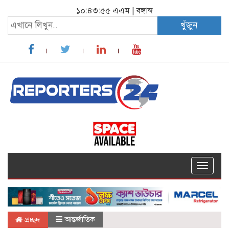
১০:৪৩:৫৬ এএম
|
বঙ্গাব্দ
খুঁজুন
Toggle
navigat
আন্তর্জাতিক
প্রচ্ছদ