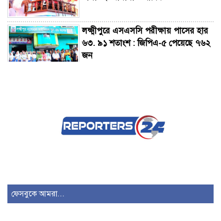
লক্ষ্মীপুরে এসএসসি পরীক্ষায় পাসের হার
৬৩. ৯১ শতাংশ : জিপিএ-৫ পেয়েছে ৭৬২
জন
জামালপুরে ধর্ষণ মামলায় দুইজনের
মৃত্যুদণ্ডের আদেশ
দাখিল পরীক্ষায় এবার ২২৬ মাদ্রাসার
সবাই ফেল
বোদায় দুই স্কুলে ৪ এসএসসি পরীক্ষার্থী,
পাস করল না কেউ
ফেসবুকে আমরা...
সাংবাদিক ও পুলিশ ভিন্ন পেশায় থাকলেও