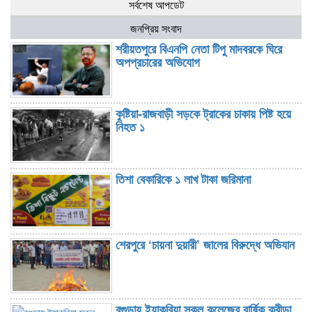
সর্বশেষ আপডেট
জনপ্রিয় সংবাদ
শরীয়তপুরে বিএনপি নেতা টিপু মাদবরকে ঘিরে
অপপ্রচারের অভিযোগ
কুষ্টিয়া-রাজবাড়ী সড়কে ট্রাকের চাকায় পিষ্ট হয়ে
নিহত ১
তিশা বেকারিকে ১ লাখ টাকা জরিমানা
শেরপুরে ‘চায়না দুয়ারী’ জালের বিরুদ্ধে অভিযান
বগুড়ায় ইয়াকুবিয়া স্কুল কলেজের বার্ষিক ক্রীড়া