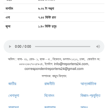
মাগরিব
৬.৩২ টা সন্ধ্যা
এশা
৭.৫৫ মিনিট রাত
জুম্মা
১.৪০ মিনিট দুপুর
জাতীয় সঙ্গীত
অফিস : বাসা- ৩১, রোড- ১, ব্লক - এ , নিকেতন, গুলশান-১২১২, ঢাকা, মোবাইল নং:
+৮৮০১৬২৭০২৫৯২৪, ইমেইল: info@reporters24.com,
correspondentreporters24@gmail.com
সম্পাদক: মাছুম বিল্লাহ
জাতীয়
রাজনীতি
আন্তর্জাতিক
খেলাধুলা
বিনোদন
বিজ্ঞান-প্রযুক্তি
সারাদেশ
ক্যাম্পাস
আরও