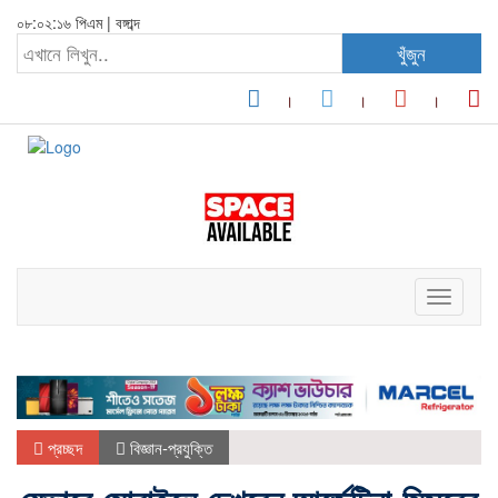
০৮:০২:১৬ পিএম
|
বঙ্গাব্দ
খুঁজুন
Toggle
navigati
প্রচ্ছদ
বিজ্ঞান-প্রযুক্তি