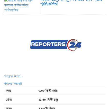
প্রতিযোগিতা
বিটিএসএফ-এর ৮ম প্রতিষ্ঠাবার্ষিকী উপলক্ষে
সদস্য সংগ্রহ ও রেজিস্ট্রেশন কর্মসূচির
উদ্বোধন
ট্রাম্পের বিরুদ্ধে ফের সরব গ্র্যামিজয়ী এই
গায়িকা
কনসার্টে অপ্রীতিকর ঘটনার সম্মুখীন হাসান
শেখ হাসিনাকে ভারত এই সুযোগ কেন দিল?
ফেসবুকে আমরা...
নামাজের সময়সূচী
ফজর
৩.৫৫ মিনিট ভোর
রাশিয়ার দুটি তেল শোধনাগারে ইউক্রেনের ড্রোন
যোহর
১১.৫৫ মিনিট দুপুর
হামলা
আছর
৪.৩৩ টা বিকাল