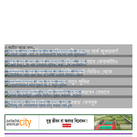
এ জাতীয় আরো খবর...
এআই এজেন্ট নিয়ে যে ভবিষ্যদ্বাণী করলেন মার্ক জুকারবার্গ
এক্সে চালু হলো অর্থ লেনদেন-সুবিধা, করা যাবে কেনাকাটাও
ইউটিউবে আর আয় হবে না নির্দিষ্ট এআই-ভিডিও থেকে
হোয়াটসঅ্যাপ কলে যুক্ত হলো নতুন সুবিধা
গুগল অ্যাকাউন্টে সেলফি ভিডিও যুক্ত করবেন যেভাবে
বিনামূল্যে ভেরিফাইড ব্যাজ চালু করছে ফেসবুক