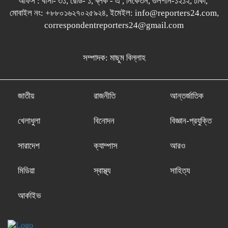
অফিস : বাসা- ৩১, রোড- ১, ব্লক - এ , নিকেতন, গুলশান-১২১২, ঢাকা,
মোবাইল নং: +৮৮০১৬২৭০২৫৯২৪, ইমেইল: info@reporters24.com,
correspondentreporters24@gmail.com
সম্পাদক: মাছুম বিল্লাহ
জাতীয়
রাজনীতি
আন্তর্জাতিক
খেলাধুলা
বিনোদন
বিজ্ঞান-প্রযুক্তি
সারাদেশ
ক্যাম্পাস
আরও
মিডিয়া
স্বাস্থ্য
সাহিত্য
আর্কাইভ