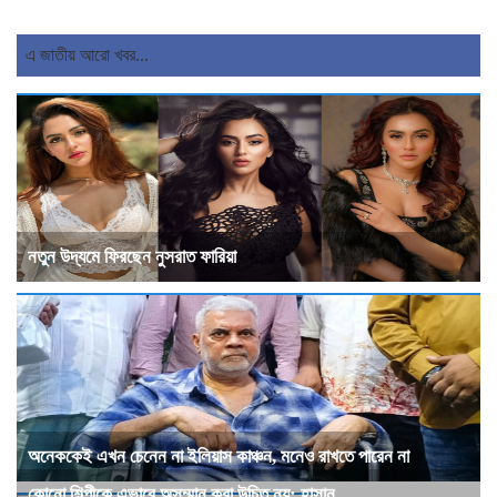
এ জাতীয় আরো খবর...
নতুন উদ্যমে ফিরছেন নুসরাত ফারিয়া
অনেককেই এখন চেনেন না ইলিয়াস কাঞ্চন, মনেও রাখতে পারেন না
কোনো শিল্পীকে এভাবে অসম্মান করা উচিত নয়: হাসান