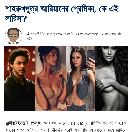
শাহরুখপুত্র আরিয়ানের প্রেমিকা, কে এই
লারিসা?
আপডেট টাইম: ডিসেম্বর ৩১, ২০২৫ ইং | ১৫:৫৯:২৩:অপরাহ্ন |
২৫৭৮৪৭৫ বার
পঠিত
এন্টারটেইনমেন্ট ডেস্ক:
আবারও আলোচনার কেন্দ্রে বলিউড তারকা শাহরুখ
খানের পুত্র আরিয়ান খান। দীর্ঘদিন ধরেই যার নাম আরিয়ানের সঙ্গে জড়িয়ে