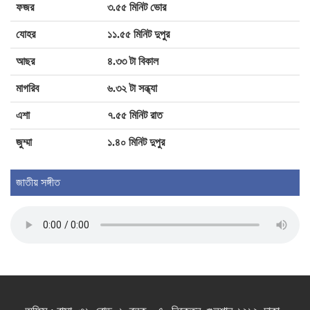
ফজর
৩.৫৫ মিনিট ভোর
হেলিকপ্টারে মহেশখালীর পথে প্রধানমন্ত্রী
যোহর
১১.৫৫ মিনিট দুপুর
আছর
৪.৩৩ টা বিকাল
রাষ্ট্রপতি নির্বাচনে প্রার্থী দেবে জামায়াত
মাগরিব
৬.৩২ টা সন্ধ্যা
এশা
৭.৫৫ মিনিট রাত
জুম্মা
১.৪০ মিনিট দুপুর
জাতীয় সঙ্গীত