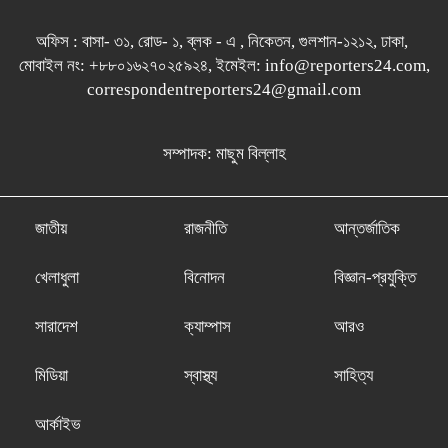
অফিস : বাসা- ৩১, রোড- ১, ব্লক - এ , নিকেতন, গুলশান-১২১২, ঢাকা,
মোবাইল নং: +৮৮০১৬২৭০২৫৯২৪, ইমেইল: info@reporters24.com,
correspondentreporters24@gmail.com
সম্পাদক: মাছুম বিল্লাহ
জাতীয়
রাজনীতি
আন্তর্জাতিক
খেলাধুলা
বিনোদন
বিজ্ঞান-প্রযুক্তি
সারাদেশ
ক্যাম্পাস
আরও
মিডিয়া
স্বাস্থ্য
সাহিত্য
আর্কাইভ