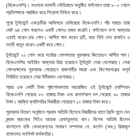
(বিকেএসপি)। মওলানা ভাসানী স্টেডিয়ামে অনুষ্ঠিত ফাইনালে তারা ৮–০ গোলে
প্রতিপক্ষকে পরাজিত করে শিরোপা নিশ্চিত করে।
পুরো টুর্নামেন্টে একচেটিয়া আধিপত্য দেখিয়েছে বিকেএসপি। পাঁচ ম্যাচে তারা
মোট ৬৪ গোল করলেও একটি গোলও হজম করেনি। ফাইনালে কণা আক্তার
একাই করেন চার গোল। অর্পিতা পাল করেন দুটি, আর নিনি সেন রাখাইন ও
তন্নী খাতুন করেন একটি করে গোল।
টুর্নামেন্টে ২২ গোল করে সর্বোচ্চ গোলদাতার পুরস্কার জিতেছেন অর্পিতা পাল।
বিকেএসপির আইরিন আক্তার রিয়া হয়েছেন টুর্নামেন্ট সেরা খেলোয়াড়। সেরা
গোলরক্ষকের পুরস্কার পেয়েছেন রাজশাহীর মহুয়া এবং কিশোরগঞ্জের অপূর্ব
নির্বাচিত হয়েছেন সেরা উদীয়মান খেলোয়াড়।
প্রায় এক কোটি টাকা পৃষ্ঠপোষকতায় আয়োজিত এই টুর্নামেন্টে চ্যাম্পিয়ন
বিকেএসপি পেয়েছে ৮০ হাজার টাকা এবং রানার্সআপ দল পেয়েছে ৬০ হাজার
টাকা। ব্যক্তি ক্যাটাগরির বিজয়ীরা পেয়েছেন ১০ হাজার টাকা করে।
পুরস্কার বিতরণ অনুষ্ঠানে প্রধান অতিথি হিসেবে বিজয়ীদের হাতে ট্রফি তুলে দেন
ব্র্যাক ব্যাংকের সিইও তারেক রেফাতুল্লাহ খান। বিশেষ অতিথি ছিলেন
বাংলাদেশ হকি ফেডারেশনের সাধারণ সম্পাদক লে. কর্নেল (অব.) রিয়াজুল
হাসানসহ সংশ্লিষ্ট কর্মকর্তারা।