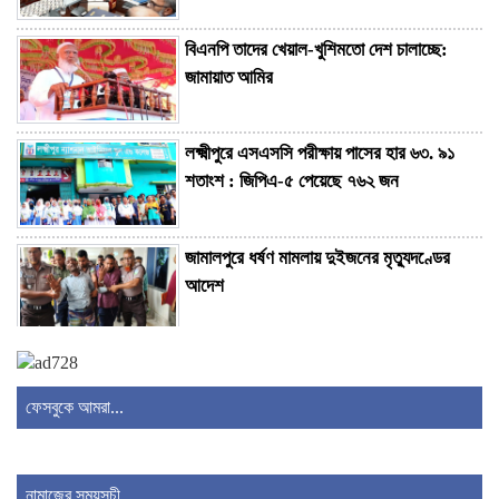
বিএনপি তাদের খেয়াল-খুশিমতো দেশ চালাচ্ছে:
জামায়াত আমির
লক্ষ্মীপুরে এসএসসি পরীক্ষায় পাসের হার ৬৩. ৯১
শতাংশ : জিপিএ-৫ পেয়েছে ৭৬২ জন
জামালপুরে ধর্ষণ মামলায় দুইজনের মৃত্যুদণ্ডের
আদেশ
দাখিল পরীক্ষায় এবার ২২৬ মাদ্রাসার সবাই ফেল
ফেসবুকে আমরা...
বোদায় দুই স্কুলে ৪ এসএসসি পরীক্ষার্থী, পাস করল
না কেউ
নামাজের সময়সূচী