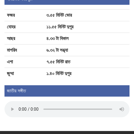
ফজর
৩.৫৫ মিনিট ভোর
সাংবাদিক ও পুলিশ ভিন্ন পেশায় থাকলেও উভয়ের
কাজের লক্ষ্য অভিন্ন
যোহর
১১.৫৫ মিনিট দুপুর
আছর
৪.৩৩ টা বিকাল
লক্ষ্মীপুরে বৃক্ষরোপণ অভিযান ও বৃক্ষ মেলার উদ্বোধন
মাগরিব
৬.৩২ টা সন্ধ্যা
এশা
৭.৫৫ মিনিট রাত
দে‌বিদ্বা‌রে পরকীয়ার জেরে স্ত্রীকে পিটিয়ে হত্যা,
জুম্মা
১.৪০ মিনিট দুপুর
ঘাতক স্বামী আটক
জাতীয় সঙ্গীত