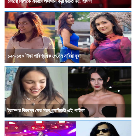
কোনো শিল্পীকে এভাবে অসম্মান করা উচিত নয়: হাসান
১২০-১৫০ টাকা পারিশ্রমিক পেতেন মারিয়া নূর!
ট্রাম্পের বিরুদ্ধে ফের সরব গ্র্যামিজয়ী এই গায়িকা