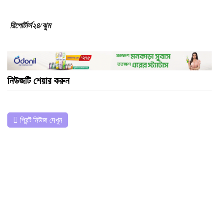
রিপোর্টার্স২৪/ঝুম
নিউজটি শেয়ার করুন
প্রিন্ট নিউজ দেখুন