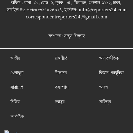
অফিস : বাসা- ৩১, রোড- ১, ব্লক - এ , নিকেতন, গুলশান-১২১২, ঢাকা,
মোবাইল নং: +৮৮০১৬২৭০২৫৯২৪, ইমেইল: info@reporters24.com,
correspondentreporters24@gmail.com
সম্পাদক: মাছুম বিল্লাহ
জাতীয়
রাজনীতি
আন্তর্জাতিক
খেলাধুলা
বিনোদন
বিজ্ঞান-প্রযুক্তি
সারাদেশ
ক্যাম্পাস
আরও
মিডিয়া
স্বাস্থ্য
সাহিত্য
আর্কাইভ