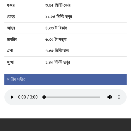
ফজর
৩.৫৫ মিনিট ভোর
মার্কিন ভিসা নিয়ে দুঃসংবাদ, আসছে নতুন নিয়ম
যোহর
১১.৫৫ মিনিট দুপুর
আছর
৪.৩৩ টা বিকাল
ব্রাজিলে হেলিকপ্টার বিধ্বস্ত হয়ে চালকসহ নিহত
মাগরিব
৬.৩২ টা সন্ধ্যা
৪
এশা
৭.৫৫ মিনিট রাত
জুম্মা
১.৪০ মিনিট দুপুর
ধূমপায়ীদের রক্তে মাইক্রোপ্লাস্টিক, রয়েছে হার্ট
অ্যাটাকের উচ্চ ঝুঁকি
জাতীয় সঙ্গীত