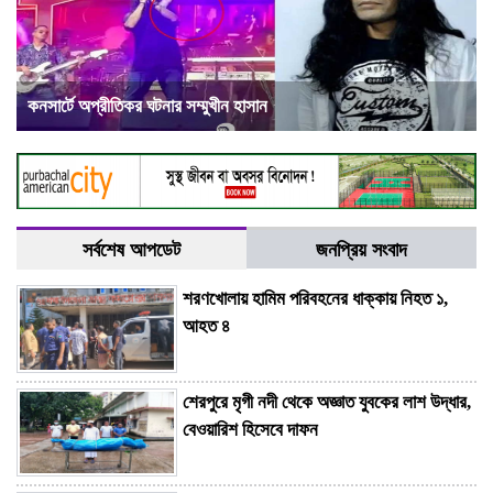
কনসার্টে অপ্রীতিকর ঘটনার সম্মুখীন হাসান
সর্বশেষ আপডেট
জনপ্রিয় সংবাদ
শরণখোলায় হামিম পরিবহনের ধাক্কায় নিহত ১,
আহত ৪
শেরপুরে মৃগী নদী থেকে অজ্ঞাত যুবকের লাশ উদ্ধার,
বেওয়ারিশ হিসেবে দাফন