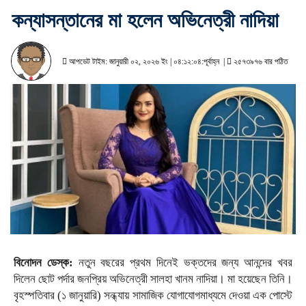
কন্যাসন্তানের মা হলেন অভিনেত্রী নাদিয়া
আপডেট টাইম: জানুয়ারী ০২, ২০২৬ ইং | ০৪:১২:০৪:পূর্বাহ্ন |
২৫৭৩৯৭৬ বার পঠিত
বিনোদন ডেস্ক:
নতুন বছরের প্রথম দিনেই ভক্তদের জন্য আনন্দের খবর
দিলেন ছোট পর্দার জনপ্রিয় অভিনেত্রী সালহা খানম নাদিয়া। মা হয়েছেন তিনি।
বৃহস্পতিবার (১ জানুয়ারি) সন্ধ্যায় সামাজিক যোগাযোগমাধ্যমে দেওয়া এক পোস্টে