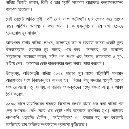
নাদিয়া নিজেই জানান, তিনি ও তার স্বামী সালমান আরাফাত কন্যাসন্তানের
বাবা-মা হয়েছেন।
সেই পোস্টে অভিনেত্রী একটি বেবি বাম্প ফটোশুটের ছবি শেয়ার করে তাদের
নতুন অতিথির আগমনের কথা জানান। কন্যাসন্তানের নাম রাখা হয়েছে
‘মেহরোজ নূর সানাহ’।
আবেগঘন বার্তায় নাদিয়া লেখেন, আল্লাহর অশেষ রহমতে আমরা একটি সুন্দর
কন্যাসন্তান মেহরোজ নূর সানাহ পেয়ে ধন্য। আল্লাহ যেন আমাদের
সন্তানকে হেফাজত করেন, সঠিক পথ দেখান এবং ঈমান, ভালোবাসা ও সুখে
ভরিয়ে দেন। আমাদের ছোট রাজকন্যার জন্য সবাই দোয়া করবেন।
উল্লেখ্য, অভিনেত্রী নাদিয়া ২০২৪ সালের জুন মাসে নাট্যশিল্পী সালমান
আরাফাতের সঙ্গে বিবাহবন্ধনে আবদ্ধ হন। বিয়ের কিছু সময়ের মধ্যেই তাদের
সংসারে এলো নতুন সদস্য, যা পরিবার ও ভক্তদের মধ্যে বাড়তি আনন্দের আবহ
তৈরি করেছে।
২০০৮ সালে মডেলিংয়ের মাধ্যমে বিনোদন জগতে যাত্রা শুরু করা নাদিয়া গত
দেড় দশকেরও বেশি সময় ধরে ছোট পর্দার অন্যতম জনপ্রিয় মুখ। নাটকের
পাশাপাশি ‘ড্রেসিং টেবিল’, ‘আইসক্রিম’ ও ‘রেডরাম’সহ বেশ কয়েকটি
চলচ্চিত্রে তার অভিনয় দর্শকমহলে প্রশংসা কুড়িয়েছে।