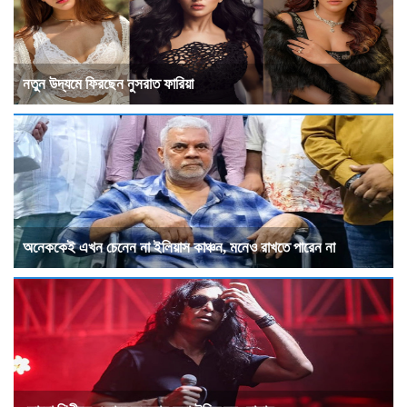
নতুন উদ্যমে ফিরছেন নুসরাত ফারিয়া
অনেককেই এখন চেনেন না ইলিয়াস কাঞ্চন, মনেও রাখতে পারেন না