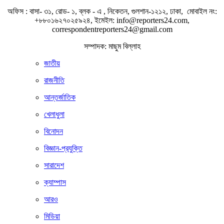
অফিস : বাসা- ৩১, রোড- ১, ব্লক - এ , নিকেতন, গুলশান-১২১২, ঢাকা, মোবাইল নং:
+৮৮০১৬২৭০২৫৯২৪, ইমেইল: info@reporters24.com,
correspondentreporters24@gmail.com
সম্পাদক: মাছুম বিল্লাহ
জাতীয়
রাজনীতি
আন্তর্জাতিক
খেলাধুলা
বিনোদন
বিজ্ঞান-প্রযুক্তি
সারাদেশ
ক্যাম্পাস
আরও
মিডিয়া