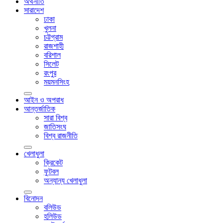
অর্থনীতি
সারাদেশ
ঢাকা
খুলনা
চট্টগ্রাম
রাজশাহী
বরিশাল
সিলেট
রংপুর
ময়মনসিংহ
আইন ও অপরাধ
আন্তর্জাতিক
সারা বিশ্ব
জাতিসংঘ
বিশ্ব রাজনীতি
খেলাধুলা
ক্রিকেট
ফুটবল
অন্যান্য খেলাধুলা
বিনোদন
বলিউড
হলিউড