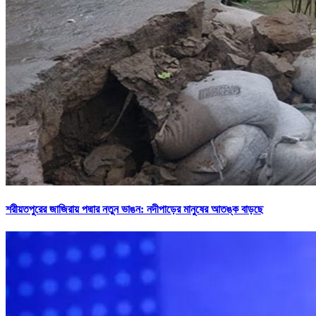
শরীয়তপুরের জাজিরায় পদ্মার নতুন ভাঙন: নদীপাড়ের মানুষের আতঙ্ক বাড়ছে