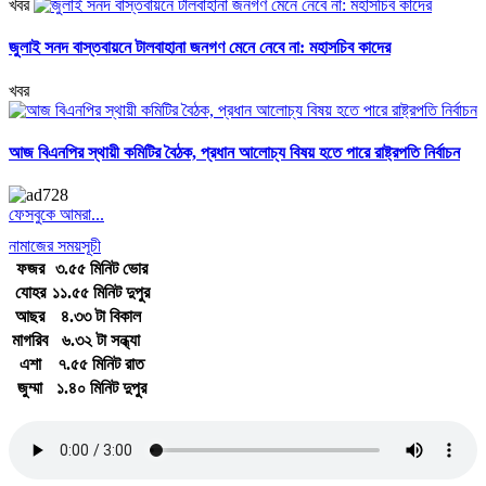
খবর
জুলাই সনদ বাস্তবায়নে টালবাহানা জনগণ মেনে নেবে না: মহাসচিব কাদের
খবর
আজ বিএনপির স্থায়ী কমিটির বৈঠক, প্রধান আলোচ্য বিষয় হতে পারে রাষ্ট্রপতি নির্বাচন
ফেসবুকে আমরা...
নামাজের সময়সূচী
ফজর
৩.৫৫ মিনিট ভোর
যোহর
১১.৫৫ মিনিট দুপুর
আছর
৪.৩৩ টা বিকাল
মাগরিব
৬.৩২ টা সন্ধ্যা
এশা
৭.৫৫ মিনিট রাত
জুম্মা
১.৪০ মিনিট দুপুর
জাতীয় সঙ্গীত