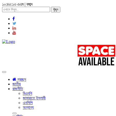
১০:৪৫:১৫ এএম
|
বঙ্গাব্দ
খুঁজুন
Toggle
navigation
প্রচ্ছদ
জাতীয়
রাজনীতি
বিএনপি
জামায়াতে ইসলামী
এনসিপি
অন্যান্য