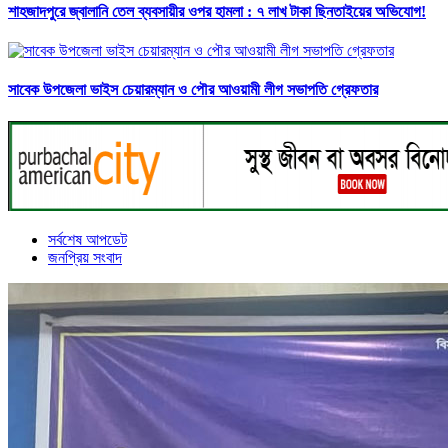
শাহজাদপুরে জ্বালানি তেল ব্যবসায়ীর ওপর হামলা : ৭ লাখ টাকা ছিনতাইয়ের অভিযোগ!
সাবেক উপজেলা ভাইস চেয়ারম্যান ও পৌর আওয়ামী লীগ সভাপতি গ্রেফতার
সর্বশেষ আপডেট
জনপ্রিয় সংবাদ