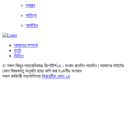
স্বাস্থ্য
সাহিত্য
আর্কাইভ
আমাদের সম্পর্কে
ফটো
ভিডিও
© সকল কিছুর স্বত্বাধিকারঃ রিপোর্টার্স২৪ - সংবাদ রাতদিন সাতদিন | আমাদের সাইটের
কোন বিষয়বস্তু অনুমতি ছাড়া কপি করা দণ্ডনীয় অপরাধ
সকল কারিগরী সহযোগিতায়
ক্রিয়েটিভ জোন ২৪