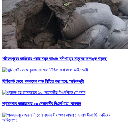
শরীয়তপুরের জাজিরায় পদ্মার নতুন ভাঙন: নদীপাড়ের মানুষের আতঙ্ক বাড়ছে
সিন্ডিকেট ভেঙে কৃষকদের লাভ নিশ্চিত করা হবে: আইনমন্ত্রী
শ্যামনগরে জামায়তের ১৩ নেতাকর্মীর বিএনপিতে যোগদান