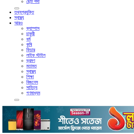
ছোট পর্দা
তথ্যপ্রযুক্তি
স্বাস্থ্য
আরও
ক্যাম্পাস
চাকুরী
ধর্ম
কৃষি
ফিচার
লাইফ স্টাইল
ভ্রমণ
মতামত
স্বাস্থ্য
শিক্ষা
বিজনেস
সাহিত্য
গণমাধ্যম