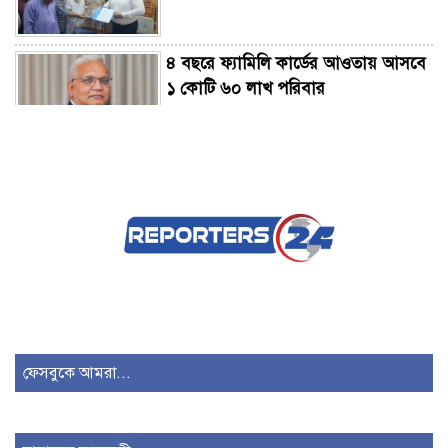
৪ বছরে ফ্যামিলি কার্ডের আওতায় আসবে
১ কোটি ৬০ লাখ পরিবার
কেন রাজনৈতিক আদর্শে বিশ্বাসী রাষ্ট্রপতি
দরকার?
রাষ্ট্রপতি নির্বাচন ২০ আগস্ট
যদি সংসদ বয়কট করে রাজপথে আসি দুই
দিনও টিকতে পারবেন না: মুফতি আমির
ফেসবুকে আমরা...
হামজা