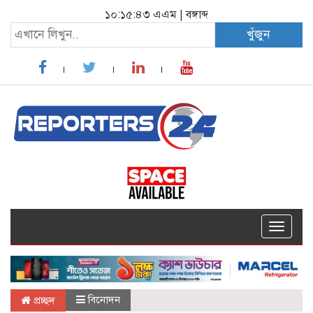
১০:১৫:৪৩ এএম
|
বঙ্গাব্দ
খুঁজুন
Toggle
navigat
বিনোদন
প্রচ্ছদ