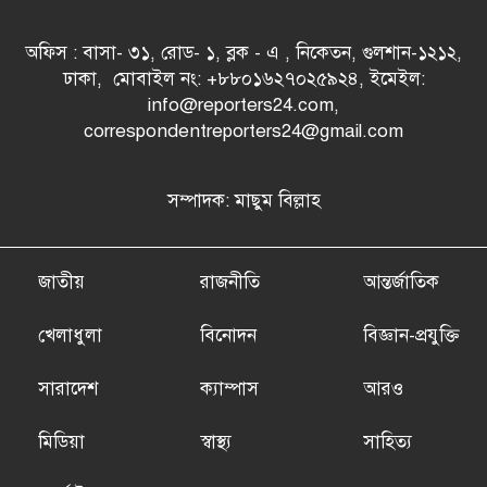
অফিস : বাসা- ৩১, রোড- ১, ব্লক - এ , নিকেতন, গুলশান-১২১২,
ঢাকা, মোবাইল নং: +৮৮০১৬২৭০২৫৯২৪, ইমেইল:
info@reporters24.com,
correspondentreporters24@gmail.com
সম্পাদক: মাছুম বিল্লাহ
জাতীয়
রাজনীতি
আন্তর্জাতিক
খেলাধুলা
বিনোদন
বিজ্ঞান-প্রযুক্তি
সারাদেশ
ক্যাম্পাস
আরও
মিডিয়া
স্বাস্থ্য
সাহিত্য