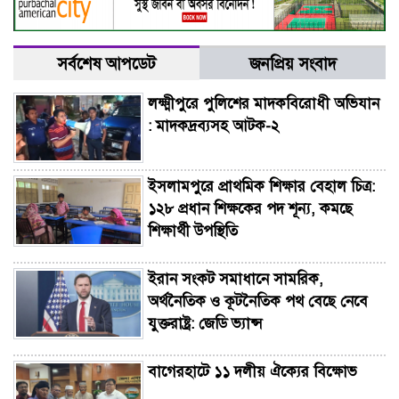
সর্বশেষ আপডেট
জনপ্রিয় সংবাদ
লক্ষ্মীপুরে পুলিশের মাদকবিরোধী অভিযান
: মাদকদ্রব্যসহ আটক-২
ইসলামপুরে প্রাথমিক শিক্ষার বেহাল চিত্র:
১২৮ প্রধান শিক্ষকের পদ শূন্য, কমছে
শিক্ষার্থী উপস্থিতি
ইরান সংকট সমাধানে সামরিক,
অর্থনৈতিক ও কূটনৈতিক পথ বেছে নেবে
যুক্তরাষ্ট্র: জেডি ভ্যান্স
বাগেরহাটে ১১ দলীয় ঐক্যের বিক্ষোভ