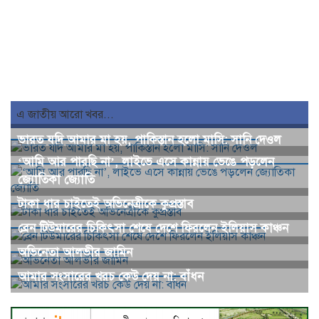
এ জাতীয় আরো খবর...
ভারত যদি আমার মা হয়, পাকিস্তান হলো মাসি: সানি দেওল
‘আমি আর পারছি না’, লাইভে এসে কান্নায় ভেঙে পড়লেন
জ্যোতিকা জ্যোতি
টাকা ধার চাইতেই অভিনেত্রীকে কুপ্রস্তাব
ব্রেন টিউমারের চিকিৎসা শেষে দেশে ফিরলেন ইলিয়াস কাঞ্চন
অভিনেতা আলভীর জামিন
আমার সংসারের খরচ কেউ দেয় না: বাঁধন