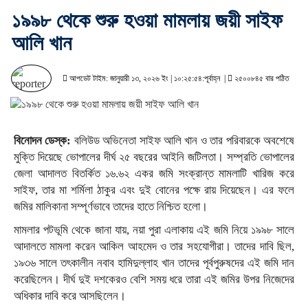
১৯৯৮ থেকে শুরু হওয়া মামলায় জয়ী সাইফ
আলি খান
আপডেট টাইম: জানুয়ারী ১৩, ২০২৬ ইং | ১০:২৫:৫৪:পূর্বাহ্ন |
২৫০০৮৪৫ বার পঠিত
বিনোদন ডেস্ক:
বলিউড অভিনেতা সাইফ আলি খান ও তার পরিবারকে অবশেষে
মুক্তি দিয়েছে ভোপালের দীর্ঘ ২৫ বছরের আইনি জটিলতা। সম্প্রতি ভোপালের
জেলা আদালত বিতর্কিত ১৬.৬২ একর জমি সংক্রান্ত মামলাটি খারিজ করে
সাইফ, তার মা শর্মিলা ঠাকুর এবং দুই বোনের পক্ষে রায় দিয়েছেন। এর ফলে
জমির মালিকানা সম্পূর্ণভাবে তাদের হাতে নিশ্চিত হলো।
মামলার পটভূমি থেকে জানা যায়, নয়া পুরা এলাকায় এই জমি নিয়ে ১৯৯৮ সালে
আদালতে মামলা করেন আকিল আহমেদ ও তার সহযোগীরা। তাদের দাবি ছিল,
১৯৩৬ সালে তৎকালীন নবাব হামিদুল্লাহ খান তাদের পূর্বপুরুষদের এই জমি দান
করেছিলেন। দীর্ঘ দুই দশকেরও বেশি সময় ধরে তারা এই জমির উপর নিজেদের
অধিকার দাবি করে আসছিলেন।