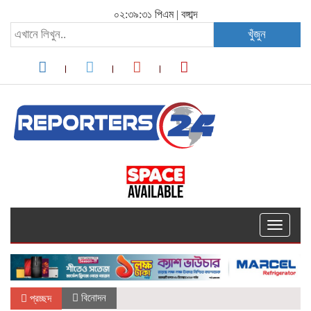
০২:৩৯:৩১ পিএম
|
বঙ্গাব্দ
খুঁজুন
Toggle
navigati
বিনোদন
প্রচ্ছদ