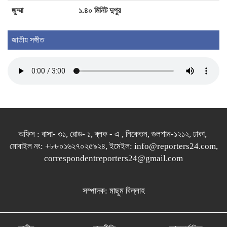
জুম্মা
১.৪০ মিনিট দুপুর
জাতীয় সঙ্গীত
অফিস : বাসা- ৩১, রোড- ১, ব্লক - এ , নিকেতন, গুলশান-১২১২, ঢাকা,
মোবাইল নং: +৮৮০১৬২৭০২৫৯২৪, ইমেইল: info@reporters24.com,
correspondentreporters24@gmail.com
সম্পাদক: মাছুম বিল্লাহ