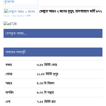
ডেঙ্গুতে আরও ২ জনের মৃত্যু, হাসপাতালে ভর্তি ৬৭২
হাম উপসর্গে আরও ৬ শিশুর মৃত্যু
ফেসবুকে আমরা...
মোবাইলে যেসব অ্যাপ থাকলে হ্যাক হতে পারে
ফোন
নামাজের সময়সূচী
১০ বছরের জ্বালানি পরিকল্পনা সংসদে তুলে ধরবে
ফজর
৩.৫৫ মিনিট ভোর
সরকার : প্রধানমন্ত্রী
যোহর
১১.৫৫ মিনিট দুপুর
কলকাতায় মমতার ওপর হামলা, অল্পের জন্য প্রাণে
আছর
৪.৩৩ টা বিকাল
রক্ষা
মাগরিব
৬.৩২ টা সন্ধ্যা
এশা
৭.৫৫ মিনিট রাত