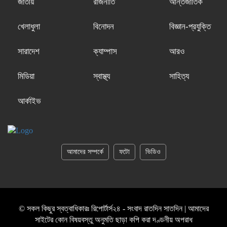
জাতীয়
রাজনীতি
আন্তর্জাতিক
খেলাধুলা
বিনোদন
বিজ্ঞান-প্রযুক্তি
সারাদেশ
ক্যাম্পাস
আরও
মিডিয়া
স্বাস্থ্য
সাহিত্য
আর্কাইভ
আমাদের সম্পর্কে
ফটো
ভিডিও
© সকল কিছুর স্বত্বাধিকারঃ রিপোর্টার্স২৪ - সংবাদ রাতদিন সাতদিন | আমাদের
সাইটের কোন বিষয়বস্তু অনুমতি ছাড়া কপি করা দণ্ডনীয় অপরাধ