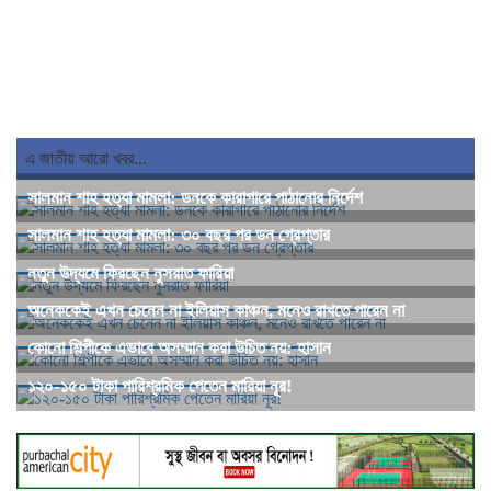
এ জাতীয় আরো খবর...
সালমান শাহ হত্যা মামলা: ডনকে কারাগারে পাঠানোর নির্দেশ
সালমান শাহ হত্যা মামলা: ৩০ বছর পর ডন গ্রেপ্তার
নতুন উদ্যমে ফিরছেন নুসরাত ফারিয়া
অনেককেই এখন চেনেন না ইলিয়াস কাঞ্চন, মনেও রাখতে পারেন না
কোনো শিল্পীকে এভাবে অসম্মান করা উচিত নয়: হাসান
১২০-১৫০ টাকা পারিশ্রমিক পেতেন মারিয়া নূর!