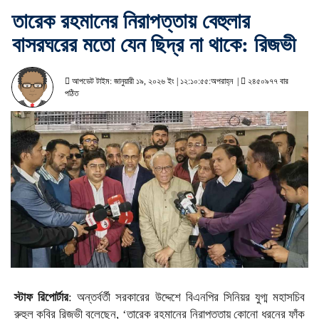
তারেক রহমানের নিরাপত্তায় বেহুলার
বাসরঘরের মতো যেন ছিদ্র না থাকে: রিজভী
আপডেট টাইম: জানুয়ারী ১৯, ২০২৬ ইং | ১২:১০:৫৫:অপরাহ্ন |
২৪৫০৯৭৭ বার
পঠিত
স্টাফ রিপোর্টার
: অন্তর্বর্তী সরকারের উদ্দেশে বিএনপির সিনিয়র যুগ্ম মহাসচিব
রুহুল কবির রিজভী বলেছেন, ‘তারেক রহমানের নিরাপত্তায় কোনো ধরনের ফাঁক