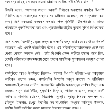
যেন বন্ধ না হয়, সে জন্য আমরা আমাদের সর্বোচ্চ চেষ্টা চালিয়ে যাবো।’
রিজভী বলেন, ‘আপনারা জানেন আগামী নির্বাচনে জনগণের সমর্থনে বিএনপি
নির্বাচিত হলে চেয়ারম্যান মহোদয় যে অঙ্গীকার করেছেন, তা বাস্তবায়ন করা
হবে। তিনি সবসময়ই বলেছেন ক্ষমতায় গেলে প্রতিটি শহীদ পরিবার ও আহত
পরিবারকে পুনর্বাসিত করা হবে এবং প্রয়োজনীয় রাষ্ট্রীয় সুযোগ-সুবিধা নিশ্চিত করা
হবে।’
তিনি বলেন, ‘একটি বৃহত্তর লক্ষ্য ও আদর্শের জন্য তারা যেভাবে জীবন উৎসর্গ
করেছেন, এটি একটি নজিরবিহীন ঘটনা। এই মহিমান্বিত আত্মদানকে ছোট করে
দেখার কোনো অবকাশ নেই। তাই বিএনপি যেমন অতীতে তাদের পাশে ছিল,
তেমনি ভবিষ্যতে রাষ্ট্রক্ষমতায় গেলে তাদের সামগ্রিক পুনর্বাসনের উদ্যোগ নেওয়া
হবে।’
কর্মসূচিতে আরও উপস্থিত ছিলেন- ‘আমরা বিএনপি পরিবার’-এর আহ্বায়ক
আতিকুর রহমান রুমন, সংগঠনটির উপদেষ্টা আবুল কাশেম ও ইঞ্জিনিয়ার
মোস্তফা-ই-জামান সেলিম, সদস্যসচিব কৃষিবিদ মোকছেদুল মোমিন মিথুন এবং
সদস্য- মাসুদ রানা লিটন, মুস্তাকিম বিল্লাহ, শাকিল আহমেদ, ফরহাদ আলী
সজীব ও শাহাদাত হোসেন, বিএনপির কেন্দ্রীয় স্বাস্থ্য বিষয়ক সম্পাদক ডা.
রফিকুল ইসলাম, রংপুর বিভাগীয় সহ-সাংগঠনিক অধ্যক্ষ আমিনুল ইসলাম,
জাতীয় নির্বাহী কমিটির সদস্য মাহবুবুল ইসলাম মাহবুব প্রমুখ।