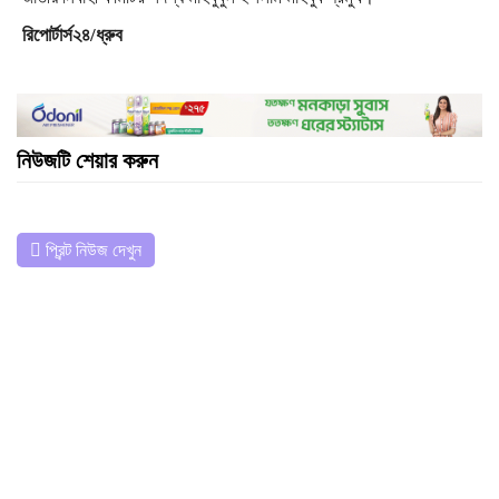
রিপোর্টার্স২৪/ধ্রুব
নিউজটি শেয়ার করুন
প্রিন্ট নিউজ দেখুন