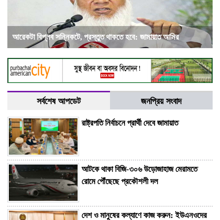
আরেকটা বিপ্লব সন্নিকটে, প্রস্তুত থাকতে হবে: জামায়াত আমির
সর্বশেষ আপডেট
জনপ্রিয় সংবাদ
রাষ্ট্রপতি নির্বাচনে প্রার্থী দেবে জামায়াত
আটকে থাকা বিজি-৩০৬ উড়োজাহাজ মেরামতে
রোমে পৌঁছেছে প্রকৌশলী দল
দেশ ও মানুষের কল্যাণে কাজ করুন: ইউএনওদের