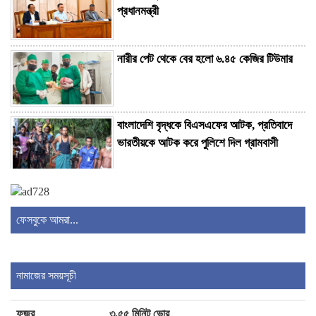
প্রধানমন্ত্রী
নারীর পেট থেকে বের হলো ৬.৪৫ কেজির টিউমার
বাংলাদেশি বৃদ্ধকে বিএসএফের আটক, প্রতিবাদে
ভারতীয়কে আটক করে পুলিশে দিল গ্রামবাসী
কিশোরীকে অপহরণের অভিযোগ, পঞ্চগড় থেকে
গ্রেপ্তার একজন
ফেসবুকে আমরা...
ঠাকুরগাঁওয়ে পৃথক অভিযানে ইয়াবা ও গাঁজাসহ
চারজন গ্রেপ্তার
নামাজের সময়সূচী
ফজর
৩.৫৫ মিনিট ভোর