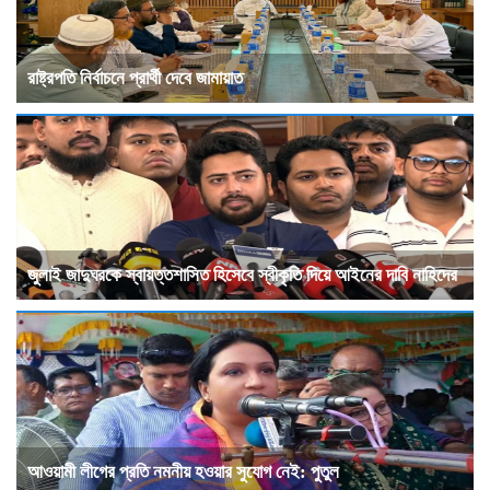
রাষ্ট্রপতি নির্বাচনে প্রার্থী দেবে জামায়াত
জুলাই জাদুঘরকে স্বায়ত্তশাসিত হিসেবে স্বীকৃতি দিয়ে আইনের দাবি নাহিদের
আওয়ামী লীগের প্রতি নমনীয় হওয়ার সুযোগ নেই: পুতুল