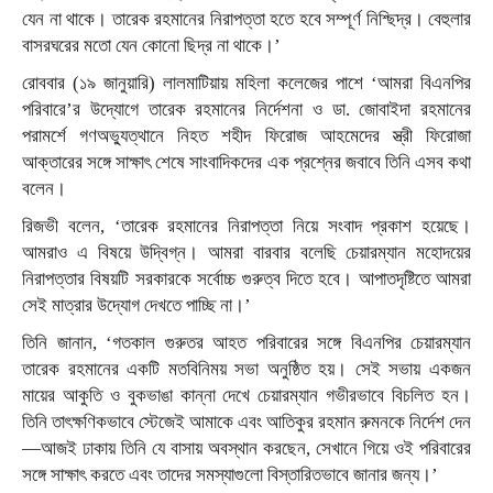
যেন না থাকে। তারেক রহমানের নিরাপত্তা হতে হবে সম্পূর্ণ নিশ্ছিদ্র। বেহুলার
বাসরঘরের মতো যেন কোনো ছিদ্র না থাকে।’
রোববার (১৯ জানুয়ারি) লালমাটিয়ায় মহিলা কলেজের পাশে ‘আমরা বিএনপির
পরিবারে’র উদ্যোগে তারেক রহমানের নির্দেশনা ও ডা. জোবাইদা রহমানের
পরামর্শে গণঅভ্যুত্থানে নিহত শহীদ ফিরোজ আহমেদের স্ত্রী ফিরোজা
আক্তারের সঙ্গে সাক্ষাৎ শেষে সাংবাদিকদের এক প্রশ্নের জবাবে তিনি এসব কথা
বলেন।
রিজভী বলেন, ‘তারেক রহমানের নিরাপত্তা নিয়ে সংবাদ প্রকাশ হয়েছে।
আমরাও এ বিষয়ে উদ্বিগ্ন। আমরা বারবার বলেছি চেয়ারম্যান মহোদয়ের
নিরাপত্তার বিষয়টি সরকারকে সর্বোচ্চ গুরুত্ব দিতে হবে। আপাতদৃষ্টিতে আমরা
সেই মাত্রার উদ্যোগ দেখতে পাচ্ছি না।’
তিনি জানান, ‘গতকাল গুরুতর আহত পরিবারের সঙ্গে বিএনপির চেয়ারম্যান
তারেক রহমানের একটি মতবিনিময় সভা অনুষ্ঠিত হয়। সেই সভায় একজন
মায়ের আকুতি ও বুকভাঙা কান্না দেখে চেয়ারম্যান গভীরভাবে বিচলিত হন।
তিনি তাৎক্ষণিকভাবে স্টেজেই আমাকে এবং আতিকুর রহমান রুমনকে নির্দেশ দেন
—আজই ঢাকায় তিনি যে বাসায় অবস্থান করছেন, সেখানে গিয়ে ওই পরিবারের
সঙ্গে সাক্ষাৎ করতে এবং তাদের সমস্যাগুলো বিস্তারিতভাবে জানার জন্য।’