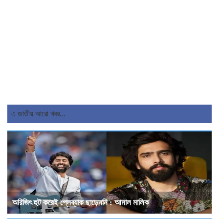
এ জাতীয় আরো খবর...
অরিজিৎ হুট করেই প্লেব্যাক ছাড়েননি : আমাল মালিক