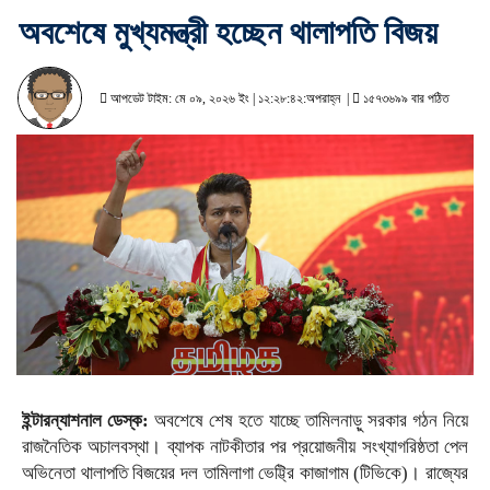
অবশেষে মুখ্যমন্ত্রী হচ্ছেন থালাপতি বিজয়
আপডেট টাইম: মে ০৯, ২০২৬ ইং | ১২:২৮:৪২:অপরাহ্ন |
১৫৭৩৬৯৯ বার পঠিত
ইন্টারন্যাশনাল ডেস্ক:
অবশেষে শেষ হতে যাচ্ছে তামিলনাড়ু সরকার গঠন নিয়ে
রাজনৈতিক অচালবস্থা। ব্যাপক নাটকীতার পর প্রয়োজনীয় সংখ্যাগরিষ্ঠতা পেল
অভিনেতা থালাপতি বিজয়ের দল তামিলাগা ভেট্ট্রি কাজাগাম (টিভিকে)। রাজ্যের