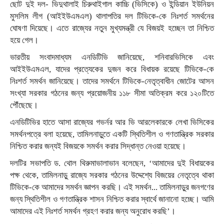
ছোট দুই দল- ভিদুথালাই চিরুথাইগাল কাচ্চি (ভিসিকে) ও ইন্ডিয়ান ইউনিয়ন
মুসলিম লীগ (আইইউএমএল) থালাপতির দল টিভিকে-কে নিঃশর্ত সমর্থনের
ঘোষণা দিয়েছে। এতে রাজ্যের নতুন মুখ্যমন্ত্রী যে বিজয়ই হচ্ছেন তা নিশ্চিত
হয়ে গেল।
ভারতীয় সংবাদমাধ্যম এনডিটিভি জানিয়েছে, শনিবারভিসিকে এবং
আইইউএমএল, যাদের প্রত্যেকের দুজন করে বিধায়ক রয়েছে টিভিকে-কে
নিঃশর্ত সমর্থন জানিয়েছে। তাদের সমর্থনে টিভিকে-নেতৃত্বাধীন জোটের আসন
সংখ্যা সরকার গঠনের জন্য প্রয়োজনীয় ১১৮ সীমা অতিক্রম করে ১২০টিতে
পৌঁছেছে।
এনডিটিভির হাতে আসা রাজ্যের গভর্নর আর ভি আরলেকারকে লেখা ভিসিকের
সমর্থনপত্রে বলা হয়েছে, তামিলনাড়ুতে একটি স্থিতিশীল ও গণতান্ত্রিক সরকার
নিশ্চিত করার জন্যই বিজয়কে সমর্থন করার সিদ্ধান্ত নেওয়া হয়েছে।
দলটির সভাপতি ড. থোল থিরুমাভালাভান বলেছেন, ‘আমাদের দুই বিধায়কের
পক্ষ থেকে, তামিলনাড়ু রাজ্যে সরকার গঠনের উদ্দেশ্যে বিজয়ের নেতৃত্বে থাকা
টিভিকে-কে আমাদের সমর্থন জ্ঞাপন করছি। এই সমর্থন... তামিলনাড়ুর জনগণের
জন্য স্থিতিশীল ও গণতান্ত্রিক শাসন নিশ্চিত করার স্বার্থে জানানো হচ্ছে। আমি
আমাদের এই নিঃশর্ত সমর্থন গ্রহণ করার জন্য অনুরোধ করছি’।