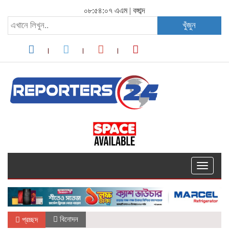
০৮:৫৪:০৭ এএম
|
বঙ্গাব্দ
খুঁজুন
Toggle
navigati
বিনোদন
প্রচ্ছদ