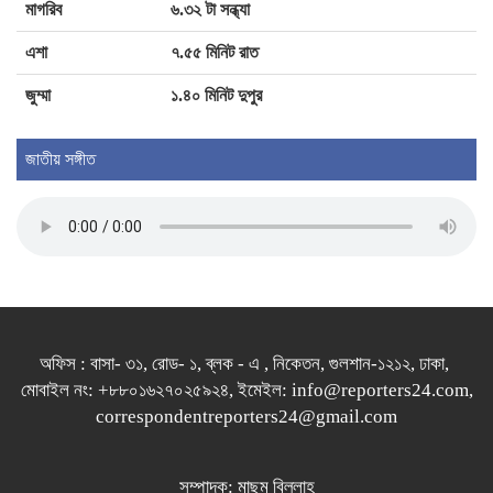
মাগরিব
৬.৩২ টা সন্ধ্যা
অধিকার থেকে বঞ্চিত করা যাবে না
এশা
৭.৫৫ মিনিট রাত
জুম্মা
১.৪০ মিনিট দুপুর
অরিজিৎ হুট করেই প্লেব্যাক ছাড়েননি : আমাল
মালিক
জাতীয় সঙ্গীত
অফিস : বাসা- ৩১, রোড- ১, ব্লক - এ , নিকেতন, গুলশান-১২১২, ঢাকা,
মোবাইল নং: +৮৮০১৬২৭০২৫৯২৪, ইমেইল: info@reporters24.com,
correspondentreporters24@gmail.com
সম্পাদক: মাছুম বিল্লাহ