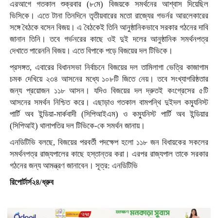
এরআগে গতকাল শুক্রবার (৮মে) বিজয়কে সমর্থনের আশ্বাস দিয়েছিল
ভিসিকে। এতে টানা তিনদিনে তৃতীয়বারের মতো রাজ্যের গভর্নর আরলেকারের
সঙ্গে বৈঠকে বসেন বিজয়। এ বৈঠকেই তিনি আনুষ্ঠানিকভাবে সরকার গঠনের দাবি
জানান তিনি। তবে গর্ভনরের কাছে ওই দুই দলের আনুষ্ঠানিক সমর্থনপত্র
দেখাতে পারেননি বিজয়। এতে বিপাকে পড়ে বিজয়ের দল টিভিকে।
প্রসঙ্গত, এবারের বিধানসভা নির্বাচনে বিজয়ের দল তামিলাগা ভেত্রি কাজাগাম
চমক দেখিয়ে ২৩৪ আসনের মধ্যে ১০৮টি জিতে নেয়। তবে সংখ্যাগরিষ্ঠতার
জন্য প্রয়োজন ১১৮ আসন। যদিও বিজয়ের দল দ্রুতই কংগ্রেসের ৫টি
আসনের সমর্থন নিশ্চিত করে। এছাড়াও গতকাল বামপন্থি দুইদল কম্যুনিস্ট
পার্টি অব ইন্ডিয়া-মার্কবাদী (সিপিআইএম) ও কম্যুনিস্ট পার্টি অব ইন্ডিয়ার
(সিপিআই) থালাপতির দল টিভিকে-কে সমর্থন জানায়।
এনডিটিভি বলছে, বিজয়ের পরবর্তী পদক্ষেপ হলো ১১৮ জন বিধায়কের সকলের
সমর্থনপত্র রাজ্যপালের কাছে হস্তান্তর করা। এরপর রাজ্যপাল তাকে সরকার
গঠনের জন্য আমন্ত্রণ জানাবেন। সূত্র: এনডিটিভি
রিপোর্টার্স২৪/ধ্রুব