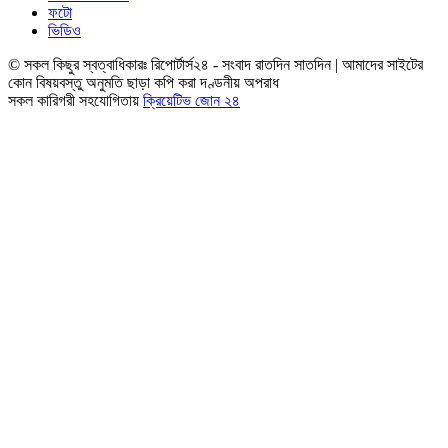
ফটো
ভিডিও
© সকল কিছুর স্বত্বাধিকারঃ রিপোর্টার্স২৪ - সংবাদ রাতদিন সাতদিন | আমাদের সাইটের
কোন বিষয়বস্তু অনুমতি ছাড়া কপি করা দণ্ডনীয় অপরাধ
সকল কারিগরী সহযোগিতায়
ক্রিয়েটিভ জোন ২৪