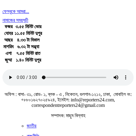
ফেসবুকে আমরা...
নামাজের সময়সূচী
ফজর
৩.৫৫ মিনিট ভোর
যোহর
১১.৫৫ মিনিট দুপুর
আছর
৪.৩৩ টা বিকাল
মাগরিব
৬.৩২ টা সন্ধ্যা
এশা
৭.৫৫ মিনিট রাত
জুম্মা
১.৪০ মিনিট দুপুর
জাতীয় সঙ্গীত
অফিস : বাসা- ৩১, রোড- ১, ব্লক - এ , নিকেতন, গুলশান-১২১২, ঢাকা, মোবাইল নং:
+৮৮০১৬২৭০২৫৯২৪, ইমেইল: info@reporters24.com,
correspondentreporters24@gmail.com
সম্পাদক: মাছুম বিল্লাহ
জাতীয়