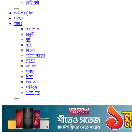
ছোট পর্দা
তথ্যপ্রযুক্তি
স্বাস্থ্য
আরও
ক্যাম্পাস
চাকুরী
ধর্ম
কৃষি
ফিচার
লাইফ স্টাইল
ভ্রমণ
মতামত
স্বাস্থ্য
শিক্ষা
বিজনেস
সাহিত্য
গণমাধ্যম