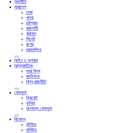
অর্থনীতি
সারাদেশ
ঢাকা
খুলনা
চট্টগ্রাম
রাজশাহী
বরিশাল
সিলেট
রংপুর
ময়মনসিংহ
আইন ও অপরাধ
আন্তর্জাতিক
সারা বিশ্ব
জাতিসংঘ
বিশ্ব রাজনীতি
খেলাধুলা
ক্রিকেট
ফুটবল
অন্যান্য খেলাধুলা
বিনোদন
বলিউড
হলিউড