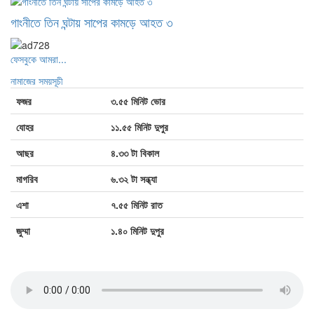
গাংনীতে তিন ঘন্টায় সাপের কামড়ে আহত ৩
ফেসবুকে আমরা...
নামাজের সময়সূচী
ফজর
৩.৫৫ মিনিট ভোর
যোহর
১১.৫৫ মিনিট দুপুর
আছর
৪.৩৩ টা বিকাল
মাগরিব
৬.৩২ টা সন্ধ্যা
এশা
৭.৫৫ মিনিট রাত
জুম্মা
১.৪০ মিনিট দুপুর
জাতীয় সঙ্গীত