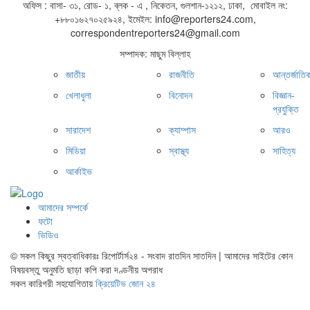
অফিস : বাসা- ৩১, রোড- ১, ব্লক - এ , নিকেতন, গুলশান-১২১২, ঢাকা, মোবাইল নং:
+৮৮০১৬২৭০২৫৯২৪, ইমেইল: info@reporters24.com,
correspondentreporters24@gmail.com
সম্পাদক: মাছুম বিল্লাহ
জাতীয়
রাজনীতি
আন্তর্জাতি
খেলাধুলা
বিনোদন
বিজ্ঞান-
প্রযুক্তি
সারাদেশ
ক্যাম্পাস
আরও
মিডিয়া
স্বাস্থ্য
সাহিত্য
আর্কাইভ
আমাদের সম্পর্কে
ফটো
ভিডিও
© সকল কিছুর স্বত্বাধিকারঃ রিপোর্টার্স২৪ - সংবাদ রাতদিন সাতদিন | আমাদের সাইটের কোন
বিষয়বস্তু অনুমতি ছাড়া কপি করা দণ্ডনীয় অপরাধ
সকল কারিগরী সহযোগিতায়
ক্রিয়েটিভ জোন ২৪