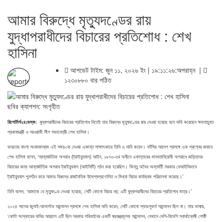
আমার বিরুদ্ধে মৃত্যুদণ্ডের রায়
যুদ্ধাপরাধীদের বিচারের প্রতিশোধ : শেখ
হাসিনা
আপডেট টাইম: জুন ১১, ২০২৬ ইং | ১৯:১১:২৬:অপরাহ্ন |
১২৩০৮৮০ বার পঠিত
ছবির ক্যাপশন: সংগৃহীত
রিপোর্টার্স২৪ডেস্ক:
যুদ্ধাপরাধীদের বিচারের প্রতিশোধ নিতেই তার বিরুদ্ধে মৃত্যুদণ্ডের রায় দেওয়া হয়েছে বলে দাবি করেছেন ক্ষমতাচ্যুত
প্রধানমন্ত্রী ও আওয়ামী লীগ সভানেত্রী শেখ হাসিনা।
ভারতের বাংলা সংবাদমাধ্যম এই সময়-কে দেওয়া একান্ত সাক্ষাৎকারে তিনি এ দাবি করেন। ফাঁসির আদেশ প্রসঙ্গে এক প্রশ্নের জবাবে
শেখ হাসিনা বলেন, ‘আন্তর্জাতিক অপরাধ (ট্রাইব্যুনাল) আইন, ১৯৭৩-এর অধীনে একাত্তরের মানবতাবিরোধী অপরাধে জড়িতদের
বিচারের জন্য আন্তর্জাতিক অপরাধ ট্রাইব্যুনাল (আইসিটি) গঠন করা হয়েছিল। কিন্তু অবৈধ অন্তর্বর্তী সরকার বেআইনিভাবে
ট্রাইব্যুনাল পুনর্গঠন করে আমার বিরুদ্ধে রাজনৈতিক উদ্দেশ্যপ্রণোদিত ও মিথ্যা বিচার কার্যক্রম পরিচালনা করেছে।’
তিনি বলেন, ‘আমাকে যে মৃত্যুদণ্ড দেওয়া হয়েছে, সেটি কোনো বিচার নয়; এটি যুদ্ধাপরাধীদের বিচারের প্রতিশোধ মাত্র।’
২০২৪ সালের জুলাই-আগস্টের আন্দোলন প্রসঙ্গে শেখ হাসিনা দাবি করেন, সেটি কোনো স্বতঃস্ফূর্ত আন্দোলন ছিল না। তার ভাষায়,
‘কোটা সংস্কারের দাবির আড়ালে এটি ছিল সরকার পরিবর্তনের একটি ষড়যন্ত্রমূলক আন্দোলন, যেখানে দেশি-বিদেশি স্বার্থান্বেষী গোষ্ঠী