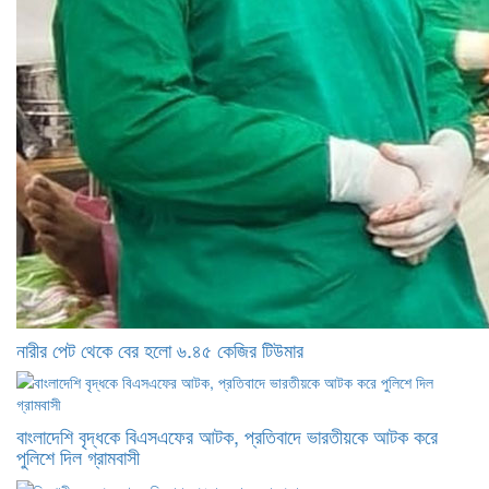
নারীর পেট থেকে বের হলো ৬.৪৫ কেজির টিউমার
বাংলাদেশি বৃদ্ধকে বিএসএফের আটক, প্রতিবাদে ভারতীয়কে আটক করে
পুলিশে দিল গ্রামবাসী