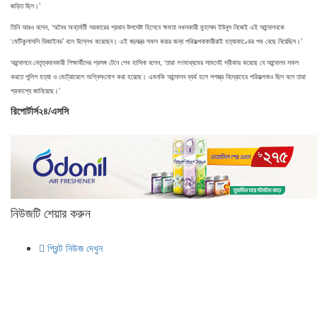
জড়িত ছিল।’
তিনি আরও বলেন, ‘অবৈধ অন্তর্বর্তী সরকারের প্রধান উপদেষ্টা হিসেবে ক্ষমতা দখলকারী মুহাম্মদ ইউনূস নিজেই এই আন্দোলনকে
‘মেটিকুলাসলি ডিজাইনড’ বলে উল্লেখ করেছেন। এই ষড়যন্ত্র সফল করার জন্য পরিকল্পনাকারীরাই হত্যাকাণ্ডের পথ বেছে নিয়েছিল।’
আন্দোলনে নেতৃত্বদানকারী শিক্ষার্থীদের প্রসঙ্গ টেনে শেখ হাসিনা বলেন, ‘তারা গণমাধ্যমের সামনেই স্বীকার করেছে যে আন্দোলন সফল
করতে পুলিশ হত্যা ও মেট্রোরেলে অগ্নিসংযোগ করা হয়েছে। এমনকি আন্দোলন ব্যর্থ হলে সশস্ত্র বিদ্রোহের পরিকল্পনাও ছিল বলে তারা
প্রকাশ্যে জানিয়েছে।’
রিপোর্টার্স২৪/এসসি
নিউজটি শেয়ার করুন
প্রিন্ট নিউজ দেখুন