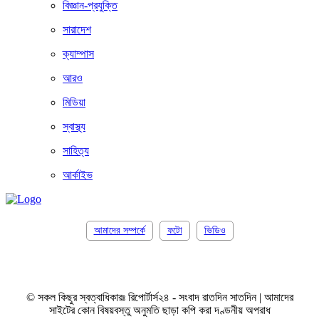
বিজ্ঞান-প্রযুক্তি
সারাদেশ
ক্যাম্পাস
আরও
মিডিয়া
স্বাস্থ্য
সাহিত্য
আর্কাইভ
আমাদের সম্পর্কে
ফটো
ভিডিও
© সকল কিছুর স্বত্বাধিকারঃ রিপোর্টার্স২৪ - সংবাদ রাতদিন সাতদিন | আমাদের
সাইটের কোন বিষয়বস্তু অনুমতি ছাড়া কপি করা দণ্ডনীয় অপরাধ