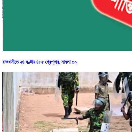
রাজধানীতে ২৪ ঘণ্টায় ৪৮৫ গ্রেপ্তার, মামলা ৫০