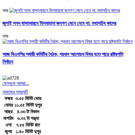
খবর
জুলাই সনদ বাস্তবায়নে টালবাহানা জনগণ মেনে নেবে না: মহাসচিব কাদের
খবর
আজ বিএনপির স্থায়ী কমিটির বৈঠক, প্রধান আলোচ্য বিষয় হতে পারে রাষ্ট্রপতি
নির্বাচন
ফেসবুকে আমরা...
নামাজের সময়সূচী
ফজর
৩.৫৫ মিনিট ভোর
যোহর
১১.৫৫ মিনিট দুপুর
আছর
৪.৩৩ টা বিকাল
মাগরিব
৬.৩২ টা সন্ধ্যা
এশা
৭.৫৫ মিনিট রাত
জুম্মা
১.৪০ মিনিট দুপুর