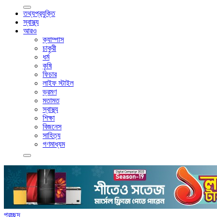
তথ্যপ্রযুক্তি
স্বাস্থ্য
আরও
ক্যাম্পাস
চাকুরী
ধর্ম
কৃষি
ফিচার
লাইফ স্টাইল
ভ্রমণ
মতামত
স্বাস্থ্য
শিক্ষা
বিজনেস
সাহিত্য
গণমাধ্যম
প্রচ্ছদ