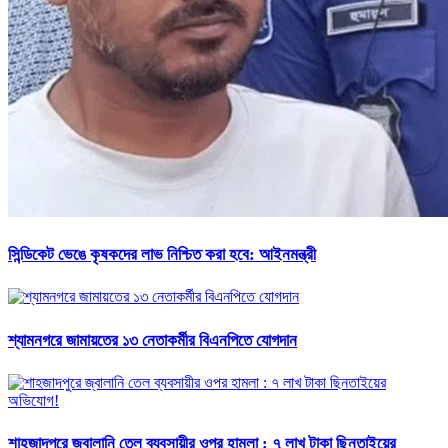
সিন্ডিকেট ভেঙে কৃষকদের লাভ নিশ্চিত করা হবে: আইনমন্ত্রী
শ্যামনগরে জামায়তের ১৩ নেতাকর্মীর বিএনপিতে যোগদান
শাহজাদপুরে জ্বালানি তেল ব্যবসায়ীর ওপর হামলা : ৭ লাখ টাকা ছিনতাইয়ের