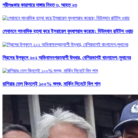
শ্রীলঙ্কার কারাগারে দাঙ্গায় নিহত ৩, আহত ২৩
লেবাননে সাংবাদিক হত্যা করে ইসরায়েল যুদ্ধাপরাধ করেছে: হিউম্যান রাইটস ওয়াচ
গ্রিসের উপকূলে ২০২ অভিবাসনপ্রত্যাশী উদ্ধার, বেশিরভাগই বাংলাদেশ-সুদানের
রাশিয়ার তেল কিনলেই ১০০% শুল্ক, মার্কিন সিনেটে বিল পাস