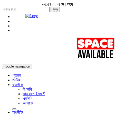
০৫:৫৪:২২ এএম
|
বঙ্গাব্দ
খুঁজুন
Toggle navigation
প্রচ্ছদ
জাতীয়
রাজনীতি
বিএনপি
জামায়াতে ইসলামী
এনসিপি
অন্যান্য
অর্থনীতি