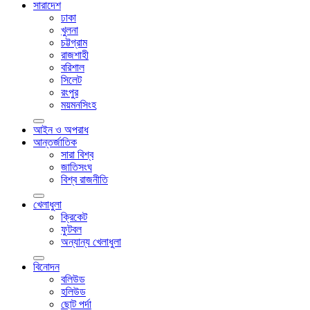
সারাদেশ
ঢাকা
খুলনা
চট্টগ্রাম
রাজশাহী
বরিশাল
সিলেট
রংপুর
ময়মনসিংহ
আইন ও অপরাধ
আন্তর্জাতিক
সারা বিশ্ব
জাতিসংঘ
বিশ্ব রাজনীতি
খেলাধুলা
ক্রিকেট
ফুটবল
অন্যান্য খেলাধুলা
বিনোদন
বলিউড
হলিউড
ছোট পর্দা