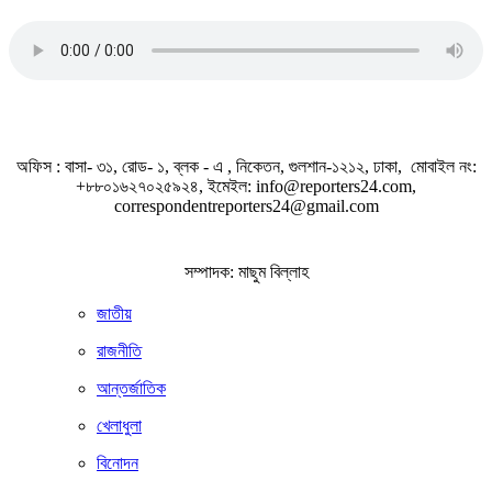
জাতীয় সঙ্গীত
অফিস : বাসা- ৩১, রোড- ১, ব্লক - এ , নিকেতন, গুলশান-১২১২, ঢাকা, মোবাইল নং:
+৮৮০১৬২৭০২৫৯২৪, ইমেইল: info@reporters24.com,
correspondentreporters24@gmail.com
সম্পাদক: মাছুম বিল্লাহ
জাতীয়
রাজনীতি
আন্তর্জাতিক
খেলাধুলা
বিনোদন