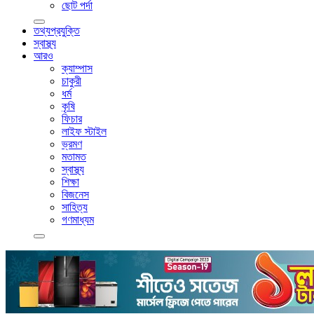
ছোট পর্দা
তথ্যপ্রযুক্তি
স্বাস্থ্য
আরও
ক্যাম্পাস
চাকুরী
ধর্ম
কৃষি
ফিচার
লাইফ স্টাইল
ভ্রমণ
মতামত
স্বাস্থ্য
শিক্ষা
বিজনেস
সাহিত্য
গণমাধ্যম