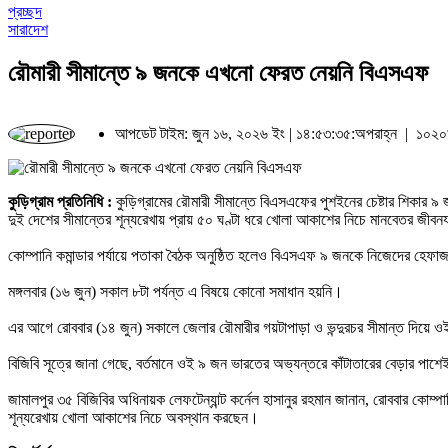
প্রচ্ছদ
সারাদেশ
রৌমারী সীমান্তে ৯ জনকে এখনো ফেরত নেয়নি বিএসএফ
আপডেট টাইম: জুন ১৬, ২০২৬ ইং | ১৪:৫৩:৩৫:অপরাহ্ন |
১০২০৯
কুড়িগ্রাম প্রতিনিধি :
কুড়িগ্রামের রৌমারী সীমান্তে বিএসএফের পুশইনের চেষ্টার শিকার
দুই দেশের সীমান্তের শূন্যরেখায় প্রায় ৫০ ঘণ্টা ধরে খোলা আকাশের নিচে মানবেতর জীব
কোম্পানি কমান্ডার পর্যায়ে পতাকা বৈঠক অনুষ্ঠিত হলেও বিএসএফ ৯ জনকে নিজেদের হেফা
মঙ্গলবার (১৬ জুন) সকাল ৮টা পর্যন্ত এ বিষয়ে কোনো সমাধান হয়নি।
এর আগে রোববার (১৪ জুন) সকালে জেলার রৌমারীর গয়টাপাড়া ও ভন্দুরচর সীমান্ত দিয়ে ওই
বিজিবি সূত্রে জানা গেছে, বর্তমানে ওই ৯ জন ভারতের অভ্যন্তরে কাঁটাতারের বেড়ার প
জামালপুর ৩৫ বিজিবির অধিনায়ক লেফটেন্যান্ট কর্নেল হাসানুর রহমান জানান, রোববার কোম
শূন্যরেখায় খোলা আকাশের নিচে অবস্থান করছেন।