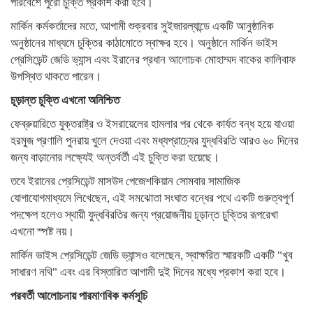
পরিবেশে পুরো চুক্তি প্রকাশ করা হবে।
মার্কিন কর্মকর্তাদের মতে, আগামী শুক্রবার সুইজারল্যান্ডে একটি আনুষ্ঠানিক
অনুষ্ঠানের মাধ্যমে চুক্তির কাঠামোতে স্বাক্ষর হবে। অনুষ্ঠানে মার্কিন ভাইস
প্রেসিডেন্ট জেডি ভ্যান্স এবং ইরানের প্রধান আলোচক মোহাম্মদ বাকের কালিবাফ
উপস্থিত থাকতে পারেন।
চূড়ান্ত চুক্তি এখনো অনিশ্চিত
ফেব্রুয়ারিতে যুক্তরাষ্ট্র ও ইসরায়েলের হামলার পর থেকে কার্যত বন্ধ হয়ে যাওয়া
হরমুজ প্রণালি পুনরায় খুলে দেওয়া এবং মধ্যপ্রাচ্যের যুদ্ধবিরতি আরও ৬০ দিনের
জন্য বাড়ানোর লক্ষ্যেই অন্তর্বর্তী এই চুক্তি করা হয়েছে।
তবে ইরানের প্রেসিডেন্ট মাসউদ পেজেশকিয়ান সোমবার সামাজিক
যোগাযোগমাধ্যমে লিখেছেন, এই সমঝোতা সংঘাত বন্ধের পথে একটি গুরুত্বপূর্ণ
পদক্ষেপ হলেও স্থায়ী যুদ্ধবিরতির জন্য প্রয়োজনীয় চূড়ান্ত চুক্তির রূপরেখা
এখনো স্পষ্ট নয়।
মার্কিন ভাইস প্রেসিডেন্ট জেডি ভ্যান্সও বলেছেন, স্বাক্ষরিত স্মারকটি একটি "খুব
সাধারণ নথি" এবং এর বিস্তারিত আগামী দুই দিনের মধ্যে প্রকাশ করা হবে।
পরবর্তী আলোচনায় পারমাণবিক কর্মসূচি