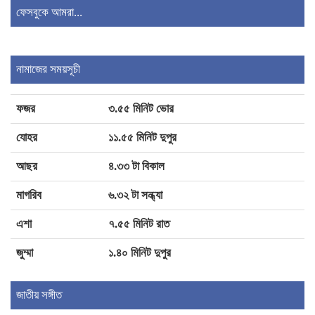
ফেসবুকে আমরা...
নামাজের সময়সূচী
ফজর
৩.৫৫ মিনিট ভোর
যোহর
১১.৫৫ মিনিট দুপুর
আছর
৪.৩৩ টা বিকাল
মাগরিব
৬.৩২ টা সন্ধ্যা
এশা
৭.৫৫ মিনিট রাত
জুম্মা
১.৪০ মিনিট দুপুর
জাতীয় সঙ্গীত