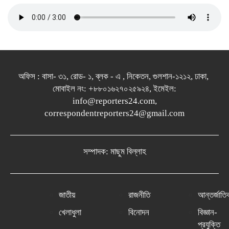
অফিস : বাসা- ৩১, রোড- ১, ব্লক - এ , নিকেতন, গুলশান-১২১২, ঢাকা,
মোবাইল নং: +৮৮০১৬২৭০২৫৯২৪, ইমেইল:
info@reporters24.com,
correspondentreporters24@gmail.com
সম্পাদক: মাছুম বিল্লাহ
জাতীয়
রাজনীতি
আন্তর্জাতি
খেলাধুলা
বিনোদন
বিজ্ঞান-
প্রযুক্তি