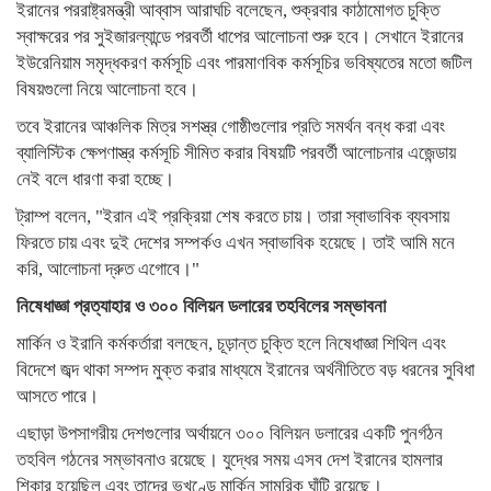
ইরানের পররাষ্ট্রমন্ত্রী আব্বাস আরাঘচি বলেছেন, শুক্রবার কাঠামোগত চুক্তি
স্বাক্ষরের পর সুইজারল্যান্ডে পরবর্তী ধাপের আলোচনা শুরু হবে। সেখানে ইরানের
ইউরেনিয়াম সমৃদ্ধকরণ কর্মসূচি এবং পারমাণবিক কর্মসূচির ভবিষ্যতের মতো জটিল
বিষয়গুলো নিয়ে আলোচনা হবে।
তবে ইরানের আঞ্চলিক মিত্র সশস্ত্র গোষ্ঠীগুলোর প্রতি সমর্থন বন্ধ করা এবং
ব্যালিস্টিক ক্ষেপণাস্ত্র কর্মসূচি সীমিত করার বিষয়টি পরবর্তী আলোচনার এজেন্ডায়
নেই বলে ধারণা করা হচ্ছে।
ট্রাম্প বলেন, "ইরান এই প্রক্রিয়া শেষ করতে চায়। তারা স্বাভাবিক ব্যবসায়
ফিরতে চায় এবং দুই দেশের সম্পর্কও এখন স্বাভাবিক হয়েছে। তাই আমি মনে
করি, আলোচনা দ্রুত এগোবে।"
নিষেধাজ্ঞা প্রত্যাহার ও ৩০০ বিলিয়ন ডলারের তহবিলের সম্ভাবনা
মার্কিন ও ইরানি কর্মকর্তারা বলছেন, চূড়ান্ত চুক্তি হলে নিষেধাজ্ঞা শিথিল এবং
বিদেশে জব্দ থাকা সম্পদ মুক্ত করার মাধ্যমে ইরানের অর্থনীতিতে বড় ধরনের সুবিধা
আসতে পারে।
এছাড়া উপসাগরীয় দেশগুলোর অর্থায়নে ৩০০ বিলিয়ন ডলারের একটি পুনর্গঠন
তহবিল গঠনের সম্ভাবনাও রয়েছে। যুদ্ধের সময় এসব দেশ ইরানের হামলার
শিকার হয়েছিল এবং তাদের ভূখণ্ডে মার্কিন সামরিক ঘাঁটি রয়েছে।