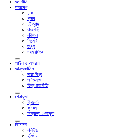
অর্থনীতি
সারাদেশ
ঢাকা
খুলনা
চট্টগ্রাম
রাজশাহী
বরিশাল
সিলেট
রংপুর
ময়মনসিংহ
আইন ও অপরাধ
আন্তর্জাতিক
সারা বিশ্ব
জাতিসংঘ
বিশ্ব রাজনীতি
খেলাধুলা
ক্রিকেট
ফুটবল
অন্যান্য খেলাধুলা
বিনোদন
বলিউড
হলিউড