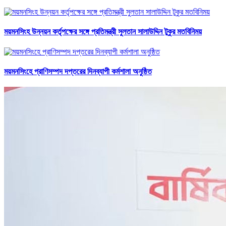
ময়মনসিংহ উন্নয়ন কর্তৃপক্ষের সঙ্গে প্রতিমন্ত্রী সুলতান সালাউদ্দিন টুকুর মতবিনিময়
ময়মনসিংহে প্রাণিসম্পদ দপ্তরের দিনব্যাপী কর্মশালা অনুষ্ঠিত