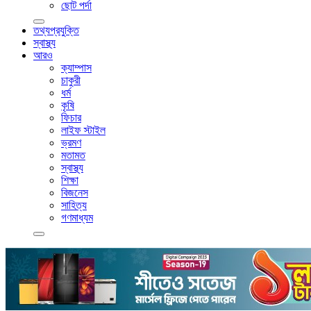
ছোট পর্দা
তথ্যপ্রযুক্তি
স্বাস্থ্য
আরও
ক্যাম্পাস
চাকুরী
ধর্ম
কৃষি
ফিচার
লাইফ স্টাইল
ভ্রমণ
মতামত
স্বাস্থ্য
শিক্ষা
বিজনেস
সাহিত্য
গণমাধ্যম