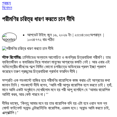
প্রচ্ছদ
বিনোদন
পরীমণির চরিত্র ধারণ করতে চান দীঘি
আপডেট টাইম: জুন ১৬, ২০২৬ ইং | ২৩:৩৪:৩৩:অপরাহ্ন |
১০৩৪৭৭২ বার পঠিত
স্টাফ রিপোর্টার:
ঢালিউডের অন্যতম আলোচিত ও জনপ্রিয় চিত্রনায়িকা পরীমণি। তার
ব্যক্তিজীবন ও ক্যারিয়ার নিয়ে সাধারণ মানুষের আগ্রহের কমতি নেই। আর এবার এই
অভিনেত্রীর জীবনের গল্পে নির্মিত কোনো চলচ্চিত্রে অভিনয়ের প্রবল ইচ্ছা প্রকাশ
করেছেন তরুণ প্রজন্মের চিত্রনায়িকা প্রার্থনা ফারদিন দীঘি।
সম্প্রতি এক পডকাস্টে হাজির হয়ে পরীমণির বায়োপিকে কাজ করার এই আগ্রহের কথা
জানান তিনি। পডকাস্টে দীঘি বলেন, ‘আমি পরী আপুর বায়োপিক হলে করতে চাই। হ্যাঁ,
মানে আমি একটা অনুষ্ঠানে দেখেছিলাম মনে হয় পরী আপু বলেছিল যে ‘আমার বায়োপিক
আমিই করব, আর কেউ পারবে না।’’
দীঘির ভাষ্যে, ‘কিন্তু আমার মনে হয় তার বায়োপিক যদি হয় এটা হবে ওয়ান অফ দ্য
মোস্ট ফাইনেস্ট অ্যান্ড এন্টারটেইনিং বায়োপিক, এরকম হবে। অ্যান্ড আমি করতে চাই,
এক্স্যাক্টলি।’