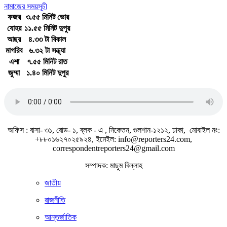
নামাজের সময়সূচী
ফজর
৩.৫৫ মিনিট ভোর
যোহর
১১.৫৫ মিনিট দুপুর
আছর
৪.৩৩ টা বিকাল
মাগরিব
৬.৩২ টা সন্ধ্যা
এশা
৭.৫৫ মিনিট রাত
জুম্মা
১.৪০ মিনিট দুপুর
জাতীয় সঙ্গীত
অফিস : বাসা- ৩১, রোড- ১, ব্লক - এ , নিকেতন, গুলশান-১২১২, ঢাকা, মোবাইল নং:
+৮৮০১৬২৭০২৫৯২৪, ইমেইল: info@reporters24.com,
correspondentreporters24@gmail.com
সম্পাদক: মাছুম বিল্লাহ
জাতীয়
রাজনীতি
আন্তর্জাতিক