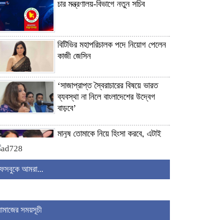
চার মন্ত্রণালয়-বিভাগে নতুন সচিব
বিটিভির মহাপরিচালক পদে নিয়োগ পেলেন
কাজী জেসিন
‘সাজাপ্রাপ্ত স্বৈরাচারের বিষয়ে ভারত
ব্যবস্থা না নিলে বাংলাদেশের উদ্বেগ
বাড়বে’
মানুষ তোমাকে নিয়ে হিংসা করবে, এটাই
স্বাভাবিক: জর্জিনাকে রোনালদো
ফেসবুকে আমরা...
জনতার আলবেনিয়া বনাম ফ্লেমিঙ্গোর
আবাসস্থলে ট্রাম্প-কুশনারের কোটি
ডলারের সাম্রাজ্য
নামাজের সময়সূচী