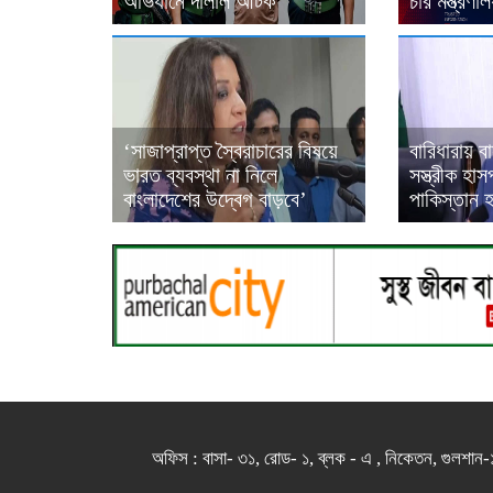
অভিযানে দালাল আটক
চার মন্ত্রণ
‘সাজাপ্রাপ্ত স্বৈরাচারের বিষয়ে
বারিধারায় 
ভারত ব্যবস্থা না নিলে
সস্ত্রীক হাস
বাংলাদেশের উদ্বেগ বাড়বে’
পাকিস্তান 
অফিস : বাসা- ৩১, রোড- ১, ব্লক - এ , নিকেতন, 