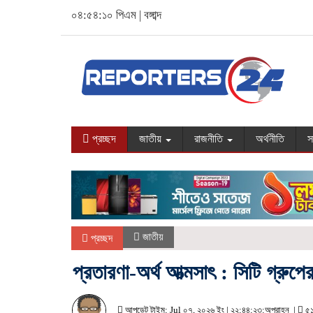
০৪:৫৪:১১ পিএম
|
বঙ্গাব্দ
প্রচ্ছদ
জাতীয়
রাজনীতি
অর্থনীতি
স
জাতীয়
প্রচ্ছদ
প্রতারণা-অর্থ আত্মসাৎ : সিটি গ্রু
আপডেট টাইম: Jul ০৭, ২০২৬ ইং | ২২:৪৪:২৩:অপরাহ্ন |
৫১