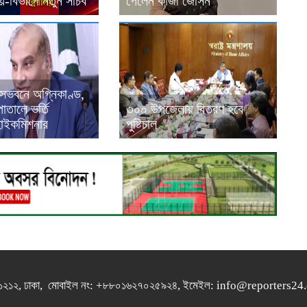
ালয়-বিভাগে নতুন সচিব
পেলেন কাজী জেসিন
বাসভবনে অগ্নিকাণ্ড,
পাতালে ভর্তি
৩০০ উপজেলায় বিতরণ হবে
হাইকমিশনার
পুষ্টিচাল
গুলশান-১২১২, ঢাকা, মোবাইল নং: +৮৮০১৬২৭০২৫৯২৪, ইমেইল: info@report