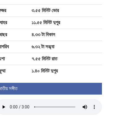
বারিধারায় বাসভবনে অগ্নিকাণ্ড, সস্ত্রীক
হাসপাতালে ভর্তি পাকিস্তান হাইকমিশনার
ফজর
৩.৫৫ মিনিট ভোর
যোহর
১১.৫৫ মিনিট দুপুর
১০ আগস্ট প্রকাশ হচ্ছে এসএসসি
পরীক্ষার ফল
আছর
৪.৩৩ টা বিকাল
াগরিব
৬.৩২ টা সন্ধ্যা
৩০০ উপজেলায় বিতরণ হবে পুষ্টিচাল
এশা
৭.৫৫ মিনিট রাত
ুম্মা
১.৪০ মিনিট দুপুর
াতীয় সঙ্গীত