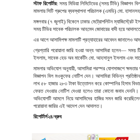
স্টাফ রিপোর্টার
: সময় মিডিয়া লিমিটেডের (সময় টিভি) বিজ্ঞাপন ব
মামলায় সিটি গ্রুপের ব্যবস্থাপনা পরিচালক (এমডি) মো. হাসানসহ 
মঙ্গলবার (৭ জুলাই) বিকেলে ঢাকার মেট্রোপলিটন ম্যাজিস্ট্রেট
সময় টিভির সাবেক পরিচালক আহমেদ জোবায়ের বাদী হয়ে আদালত
​এর আগে আসামিপক্ষ মামলাটি প্রত্যাহারের আবেদন জানালেও আদা
গ্রেপ্তারি পরোয়ানা জারি হওয়া অন্য আসামিরা হলেন— সময় টিভ
ইসলাম, সাবেক হেড অব মার্কেটিং মো. আহসানুল ইসলাম এবং সাবেক
​মামলার অভিযোগ অনুযায়ী, আসামিরা পরস্পর যোগসাজশে ক্ষমতার 
বিজ্ঞাপন বিল মওকুফের নোটিশ দেন। আসামিরা বিভিন্ন প্রতিষ্
লাখ ৫৮ হাজার ২৮৩ টাকা উত্তোলন করে কোম্পানির হিসাব বিভাগ
ফেরত দেওয়ার নোটিশ দেওয়া হলেও তারা কোনো জবাব দেননি। থ
অভিযোগটি আমলে নিয়ে আসামিদের হাজির সমন জারি করেছিলেন। আ
পরোয়ানা জারির এই আদেশ দেন আদালত।
রিপোর্টার্স২৪/ধ্রুব