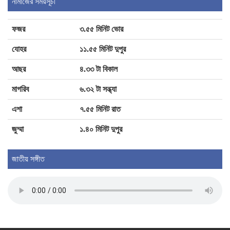
নামাজের সময়সূচী
ফজর
৩.৫৫ মিনিট ভোর
জিলাপিতে ক্ষতিকর রাসায়নিক, মেয়াদোত্তীর্ণ পণ্য:
চাঁদপুরে ৩ প্রতিষ্ঠানকে জরিমানা
যোহর
১১.৫৫ মিনিট দুপুর
আছর
৪.৩৩ টা বিকাল
মাগরিব
৬.৩২ টা সন্ধ্যা
এশা
৭.৫৫ মিনিট রাত
জুম্মা
১.৪০ মিনিট দুপুর
জাতীয় সঙ্গীত