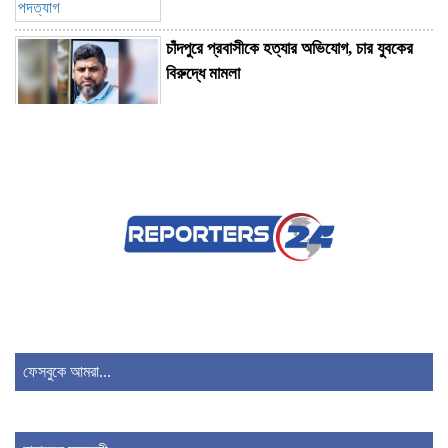
চাঁদপুরে প্রবাসীকে হত্যার অভিযোগ, চার যুবকের
বিরুদ্ধে মামলা
বাড়ির কেয়ারটেকারের বিরুদ্ধে শিশু ধর্ষণের অভিযোগ
পঞ্চগড়ে ১১ দলীয় ঐক্যজোটের বিক্ষোভ মিছিল ও
স্মারকলিপি প্রদান
শৈলকুপায় সড়ক ও জনপথ বিভাগের উচ্ছেদ অভিযান
ফেসবুকে আমরা...
আদালতে মামলা পরিচালনার সময় মৃত্যু চাঁদপুরের
সাবেক বার সভাপতি রুহুল আমিনের