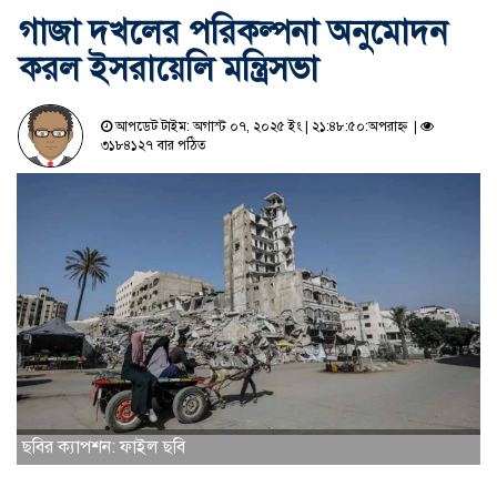
গাজা দখলের পরিকল্পনা অনুমোদন
করল ইসরায়েলি মন্ত্রিসভা
আপডেট টাইম: অগাস্ট ০৭, ২০২৫ ইং | ২১:৪৮:৫০:অপরাহ্ন |
৩১৮৪১২৭ বার পঠিত
ছবির ক্যাপশন: ফাইল ছবি