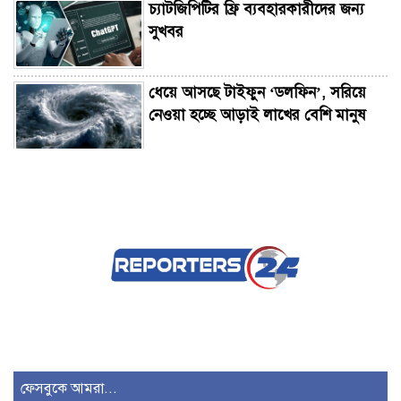
চ্যাটজিপিটির ফ্রি ব্যবহারকারীদের জন্য
সুখবর
ধেয়ে আসছে টাইফুন ‘ডলফিন’, সরিয়ে
নেওয়া হচ্ছে আড়াই লাখের বেশি মানুষ
১২০-১৫০ টাকা পারিশ্রমিক পেতেন মারিয়া
নূর!
২৫৬ যাত্রীবাহী বিমানের রোমে জরুরি
অবতরণ
বাংলাদেশ-নেপাল মৎস্য খাতে ভিত্তি
হিসেবে ভূমিকা রাখতে পারে: রাষ্ট্রদূত
ফেসবুকে আমরা...