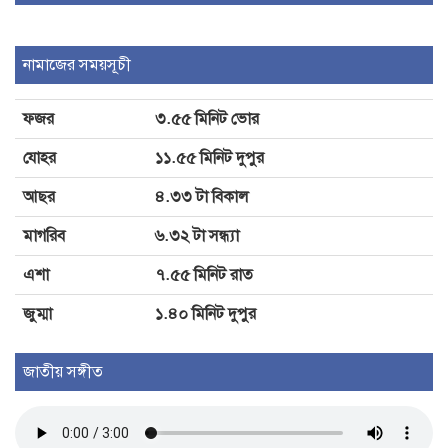
পুরস্কার বিতরণ, অভিভাবক সমাবেশ ও
বৃক্ষরোপণে মুখর বিদ্যালয়
নামাজের সময়সূচী
ফজর
৩.৫৫ মিনিট ভোর
ঝিনাইদহের কোটচাঁদপুর পুকুরে ডুবে
স্কুলছাত্রের মৃত্যু
যোহর
১১.৫৫ মিনিট দুপুর
আছর
৪.৩৩ টা বিকাল
মাগরিব
৬.৩২ টা সন্ধ্যা
এশা
৭.৫৫ মিনিট রাত
জুম্মা
১.৪০ মিনিট দুপুর
জাতীয় সঙ্গীত