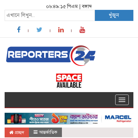
০৬:৪৯:১৬ পিএম
|
বঙ্গাব্দ
খুঁজুন
Toggle
navigat
আন্তর্জাতিক
প্রচ্ছদ