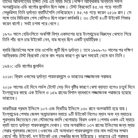
তাদের আধিপত্যের ইঙ্গিত দেয় এই ম্যাচ দিয়ে।দক্ষিণ আফ্রিকার অন্যতম সফল
অলরাউন্ডার এডি বার্লোর জন্মদিন ছিল আজ। টেস্ট ক্রিকেটে ৪৫.৭৪ গড়ে সাতটি
সেঞ্চুরিসহ তিনি দুর্দান্ত ব্যাটিংশৈলি দেখিয়েছেন। ৪৫.৭৪ গড়ে করেন ২৫১৬ রান। সে
সঙ্গে তার মিডিয়াম পেস বোলিংও ছিল দারুণ কার্যকরি। ৩০ টেস্টে ৪০টি উইকেট শিকার
করেন বার্লো। সবই চশমা পরে খেলে।
১৯৭০ সালে হেডিংলিতে অবশিষ্ট বিশ্ব একাদশের হয়ে ইংল্যান্ডের বিরুদ্ধে খেলতে গিয়ে
তিনি পাঁচ বলে চার উইকেট নেন, যার মধ্যে ছিল একটি হ্যাটট্রিক।
ব্যারি রিচার্ডসের সঙ্গে তার ওপেনিং জুটি ছিল দুর্দান্ত। তবে ১৯৬৯-৭০ সালের পর দক্ষিণ
আফ্রিকার টেস্ট ক্রিকেট থেকে বাদ পড়ার কারণে খুব অল্প সময়েই থেমে যান তিনি।
১৯৪০: এডি বার্লোর জন্মদিন
২০১৮: ক্রিস ওকসের দুর্দান্ত পারফরম্যান্স ও ভারতের লজ্জাজনক পরাজয়
২০১৮ সালের এই দিনে লর্ডস টেস্টে দেড় দিন বৃষ্টির কারণে খেলা ব্যাহত হলেও চতুর্থ দিনে
ইংল্যান্ডের কাছে এক ইনিংস ও ১৫৯ রানের বিশাল ব্যবধানে লজ্জাজনক পরাজয়ে হয়েছে
ভারতের।
ভারতীয়রা প্রথম ইনিংসে ১০৭ এবং দ্বিতীয় ইনিংসে ১৩০ রানে অলআউট হয়ে যায়।
ইংল্যান্ডের পেসার জেমস অ্যান্ডারসন ম্যাচে ৯টি উইকেট নিলেও ম্যান অফ দ্য ম্যাচের
পুরস্কার জিতেছেন বেন স্টোকসের বদলি খেলোয়াড় ক্রিস ওকস।পেসার ওকস এই ম্যাচে
ব্যাট হাতে দুর্দান্ত পারফরম্যান্স দেখান। তার অপরাজিত ১৩৭ রানের ইনিংসের জন্য ম্যাচ
সেরার পুরস্কার জেতেন।ওকসের এই অসাধারণ পারফরম্যান্স তার নাম লর্ডসের সম্মান
বোর্ডে পাঁচ উইকেট, দশ উইকেট এবং সেঞ্চুরির জন্য উঠিয়েছে। ভারতের এই পরাজয়