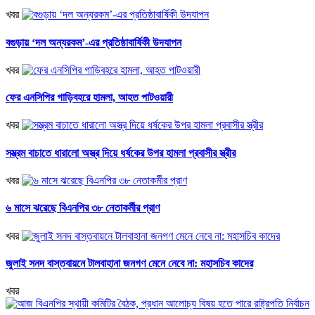
খবর
বগুড়ায় ‘দল অন্যরকম’-এর প্রতিষ্ঠাবার্ষিকী উদযাপন
খবর
ফের এনসিপির গাড়িবহরে হামলা, আহত পাটওয়ারী
খবর
সম্ভ্রম বাচাতে ধারালো অস্ত্র দিয়ে ধর্ষকের উপর হামলা প্রবাসীর স্ত্রীর
খবর
৬ মাসে ঝরেছে বিএনপির ৩৮ নেতাকর্মীর প্রাণ
খবর
জুলাই সনদ বাস্তবায়নে টালবাহানা জনগণ মেনে নেবে না: মহাসচিব কাদের
খবর