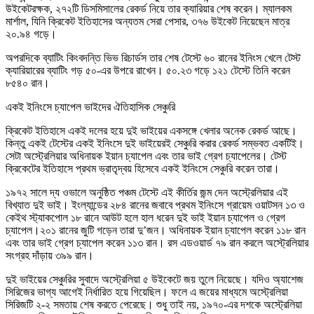
উইকেটরক্ষক, ২৭২টি ডিসমিসালের রেকর্ড নিয়ে তার ক্যারিয়ার শেষ করেন। ম্যালকম
মার্শাল, যিনি ক্রিকেট ইতিহাসের অন্যতম সেরা পেসার, ৩৭৬ উইকেট নিয়েছেন মাত্র
২০.৯৪ গড়ে।
অপরদিকে ব্যাটিং কিংবদন্তি ভিভ রিচার্ডস তার শেষ টেস্টে ৬০ রানের ইনিংস খেলে টেস্ট
ক্যারিয়ারের ব্যাটিং গড় ৫০-এর উপরে রাখেন। ৫০.২৩ গড়ে ১২১ টেস্টে তিনি করেন
৮৫৪০ রান।
একই ইনিংসে চ্যাপেল ভাইদের ঐতিহাসিক সেঞ্চুরি
ক্রিকেট ইতিহাসে একই দলের হয়ে দুই ভাইয়ের একসঙ্গে খেলার অনেক রেকর্ড আছে।
কিন্তু একই টেস্টের একই ইনিংসে দুই ভাইয়েরই সেঞ্চুরি করার রেকর্ড সম্ভবত একটিই।
সেটা অস্ট্রেলিয়ার অধিনায়ক ইয়ান চ্যাপেল এবং তার ভাই গ্রেগ চ্যাপেলের। টেস্ট
ক্রিকেটের ইতিহাসে প্রথম ভ্রাতৃদ্বয় হিসেবে একই ইনিংসে সেঞ্চুরি করেন তারা।
১৯৭২ সালে দ্য ওভালে অনুষ্ঠিত পঞ্চম টেস্টে এই কীর্তির জন্ম দেন অস্ট্রেলিয়ার এই
বিখ্যাত দুই ভাই। ইংল্যান্ডের ২৮৪ রানের জবাবে প্রথম ইনিংসে গ্রায়েম ওয়াটসন ১৩ ও
কেইথ স্ট্যাকপোল ১৮ রানে আউট হলে হাল ধরেন দুই ভাই ইয়ান চ্যাপেল ও গ্রেগ
চ্যাপেল।২০১ রানের জুটি গড়েন তারা দু’জন। অধিনায়ক ইয়ান চ্যাপেল করেন ১১৮ রান
এবং তার ভাই গ্রেগ চ্যাপেল করেন ১১৩ রান। রস এডওয়ার্ড ৭৯ রান করলে অস্ট্রেলিয়ার
সংগ্রহ দাঁড়ায় ৩৯৯ রান।
দুই ভাইয়ের সেঞ্চুরির সুবাদে অস্ট্রেলিয়া ৫ উইকেটে জয় তুলে নিয়েছে। যদিও অ্যাশেজ
সিরিজের ভাগ্য আগেই নির্ধারিত হয়ে গিয়েছিল। ফলে এ জয়ের মাধ্যমে অস্ট্রেলিয়া
সিরিজটি ২-২ সমতায় শেষ করতে পেরেছে। শুধু তাই নয়, ১৯৭০-এর দশকে অস্ট্রেলিয়া