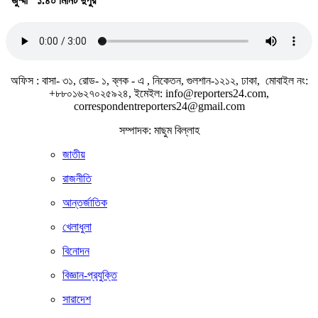
জুম্মা
১.৪০ মিনিট দুপুর
জাতীয় সঙ্গীত
অফিস : বাসা- ৩১, রোড- ১, ব্লক - এ , নিকেতন, গুলশান-১২১২, ঢাকা, মোবাইল নং:
+৮৮০১৬২৭০২৫৯২৪, ইমেইল: info@reporters24.com,
correspondentreporters24@gmail.com
সম্পাদক: মাছুম বিল্লাহ
জাতীয়
রাজনীতি
আন্তর্জাতিক
খেলাধুলা
বিনোদন
বিজ্ঞান-প্রযুক্তি
সারাদেশ