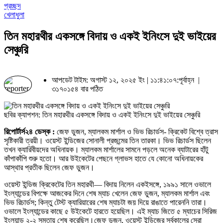
প্রচ্ছদ
খেলাধুলা
তিন মহারথীর একসঙ্গে বিদায় ও একই ইনিংসে দুই ভাইয়ের
সেঞ্চুরি
আপডেট টাইম: অগাস্ট ১২, ২০২৫ ইং | ১১:৪১:০৭:পূর্বাহ্ন |
৩১৭০১৫৪ বার পঠিত
ছবির ক্যাপশন: তিন মহারথীর একসঙ্গে বিদায় ও একই ইনিংসে দুই ভাইয়ের সেঞ্চুরি
রিপোর্টার্স২৪ ডেস্ক :
জেফ ডুজন, ম্যালকম মার্শাল ও ভিভ রিচার্ডস- ক্রিকেট বিশ্বে ত্রাস
সৃষ্টিকারী ত্রয়ী। ওয়েস্ট ইন্ডিজের সোনালী প্রজন্মের তিন তারকা। ভিভ রিচার্ডস ছিলেন
তখন ক্যারিবীয়দের অধিনায়ক। ম্যালকম মার্শালের সামনে পড়লে অনেক ব্যাটারের হাঁটু
কাঁপাকাঁপি শুরু হতো। আর উইকেটের পেছনে গ্লাভস হাতে যে কোনো অধিনায়কের
আস্থার প্রতীক ছিলেন জেফ ডুজন।
ওয়েস্ট ইন্ডিজ ক্রিকেটের তিন মহারথী— বিদায় নিলেন একইসঙ্গে, ১৯৯১ সালে ওভালে
ইংল্যান্ডের বিপক্ষে আজকের দিনে শেষ ম্যাচ খেলেন জেফ ডুজন, ম্যালকম মার্শাল এবং
ভিভ রিচার্ডস; কিন্তু টেস্ট ক্যারিয়ারের শেষ ম্যাচটা জয় দিয়ে রাঙাতে পারেননি তারা।
ওভালে ইংল্যান্ডের কাছে ৫ উইকেটে হারতে হয়েছিল। এই ম্যাচ জিতে ৫ ম্যাচের সিরিজ
ইংল্যান্ড ২-২ সমতায় শেষ করেছিল।জেফ ডুজন, ওয়েস্ট ইন্ডিজের সর্বকালের সেরা