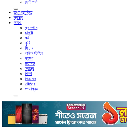
ছোট পর্দা
তথ্যপ্রযুক্তি
স্বাস্থ্য
আরও
ক্যাম্পাস
চাকুরী
ধর্ম
কৃষি
ফিচার
লাইফ স্টাইল
ভ্রমণ
মতামত
স্বাস্থ্য
শিক্ষা
বিজনেস
সাহিত্য
গণমাধ্যম