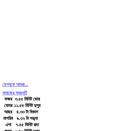
ফেসবুকে আমরা...
নামাজের সময়সূচী
ফজর
৩.৫৫ মিনিট ভোর
যোহর
১১.৫৫ মিনিট দুপুর
আছর
৪.৩৩ টা বিকাল
মাগরিব
৬.৩২ টা সন্ধ্যা
এশা
৭.৫৫ মিনিট রাত