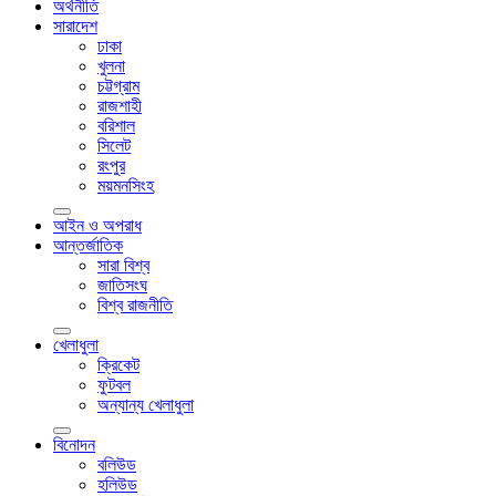
অর্থনীতি
সারাদেশ
ঢাকা
খুলনা
চট্টগ্রাম
রাজশাহী
বরিশাল
সিলেট
রংপুর
ময়মনসিংহ
আইন ও অপরাধ
আন্তর্জাতিক
সারা বিশ্ব
জাতিসংঘ
বিশ্ব রাজনীতি
খেলাধুলা
ক্রিকেট
ফুটবল
অন্যান্য খেলাধুলা
বিনোদন
বলিউড
হলিউড