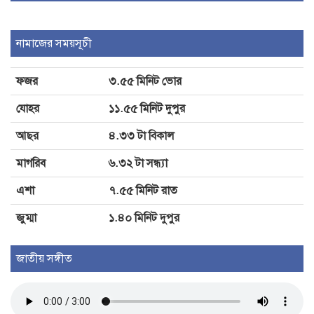
আদালতে মামলা পরিচালনার সময় মৃত্যু
নামাজের সময়সূচী
চাঁদপুরের সাবেক বার সভাপতি রুহুল
আমিনের
ফজর
৩.৫৫ মিনিট ভোর
জিলাপিতে ক্ষতিকর রাসায়নিক,
যোহর
১১.৫৫ মিনিট দুপুর
মেয়াদোত্তীর্ণ পণ্য: চাঁদপুরে ৩ প্রতিষ্ঠানকে
জরিমানা
আছর
৪.৩৩ টা বিকাল
মাগরিব
৬.৩২ টা সন্ধ্যা
এশা
৭.৫৫ মিনিট রাত
জুম্মা
১.৪০ মিনিট দুপুর
জাতীয় সঙ্গীত