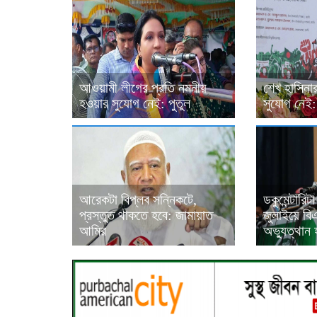
আওয়ামী লীগের প্রতি নমনীয়
শেখ হাসিন
হওয়ার সুযোগ নেই: পুতুল
সুযোগ নেই: প
আরেকটা বিপ্লব সন্নিকটে,
ডকুমেন্টারি
প্রস্তুত থাকতে হবে: জামায়াত
জুলাইয়ে বি
আমির
অভ্যুত্থান