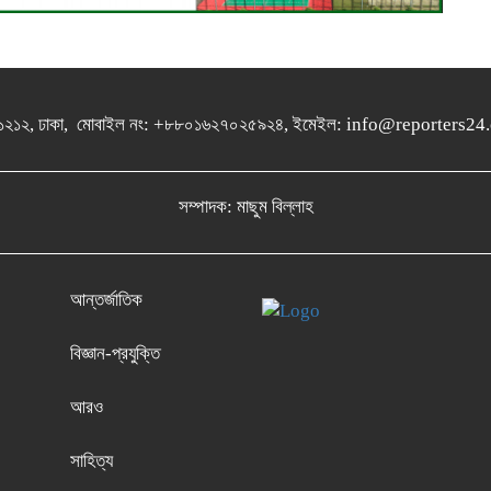
গুলশান-১২১২, ঢাকা, মোবাইল নং: +৮৮০১৬২৭০২৫৯২৪, ইমেইল: info@report
সম্পাদক: মাছুম বিল্লাহ
আন্তর্জাতিক
বিজ্ঞান-প্রযুক্তি
আরও
সাহিত্য