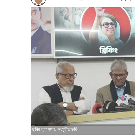
ছবির ক্যাপশন: সংগৃহীত ছবি