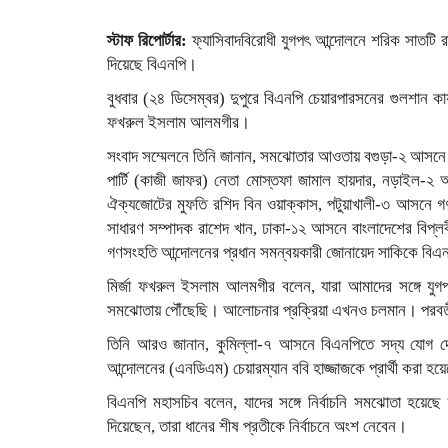
স্টাফ রিপোর্টার:
ফ্যাসিবাদবিরোধী যুগপৎ আন্দোলনে শরিক সাতটি র
দিয়েছে বিএনপি।
বুধবার (২৪ ডিসেম্বর) দুপুরে বিএনপি চেয়ারপারসনের গুলশান ক
ফখরুল ইসলাম আলমগীর।
সংবাদ সম্মেলনে তিনি জানান, সমঝোতার আওতায় বগুড়া-২ আসনে 
পার্টি (কাজী জাফর) নেতা মোস্তফা জামাল হায়দার, নড়াইল-২
ঐক্যজোটের মুফতি রশিদ বিন ওয়াক্কাস, পটুয়াখালী-৩ আসনে 
সাধারণ সম্পাদক রাশেদ খান, ঢাকা-১২ আসনে বাংলাদেশের বিপ্লবী 
গণসংহতি আন্দোলনের প্রধান সমন্বয়কারী জোনায়েদ সাকিকে বিএন
মির্জা ফখরুল ইসলাম আলমগীর বলেন, যারা আমাদের সঙ্গে যু
সমঝোতায় পৌঁছেছি। আলোচনার প্রক্রিয়া এখনও চলমান। পরবর্তী
তিনি আরও জানান, কুমিল্লা-৭ আসনে বিএনপিতে সদ্য যোগ দে
আন্দোলনের (এনডিএম) চেয়ারম্যান ববি হাজ্জাজকে প্রার্থী করা 
বিএনপি মহাসচিব বলেন, যাদের সঙ্গে নির্বাচনি সমঝোতা হয়েছ
দিয়েছেন, তারা ধানের শীষ প্রতীকে নির্বাচনে অংশ নেবেন।