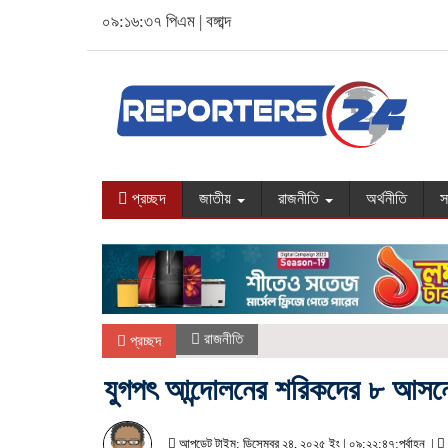
০৯:১৬:৩৮ পিএম
|
বঙ্গাব্দ
প্রচ্ছদ
জাতীয়
রাজনীতি
অর্থনীতি
স
রাজনীতি
প্রচ্ছদ
যুগপৎ আন্দোলনের শরিকদের ৮ আসনে
আপডেট টাইম: ডিসেম্বর ২৪, ২০২৫ ইং | ০৯:২২:৪৭:পূর্বাহ্ন |