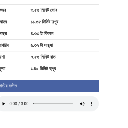
ফজর
৩.৫৫ মিনিট ভোর
১২০-১৫০ টাকা পারিশ্রমিক পেতেন মারিয়া
যোহর
১১.৫৫ মিনিট দুপুর
নূর!
আছর
৪.৩৩ টা বিকাল
২৫৬ যাত্রীবাহী বিমানের রোমে জরুরি
াগরিব
৬.৩২ টা সন্ধ্যা
অবতরণ
এশা
৭.৫৫ মিনিট রাত
ুম্মা
১.৪০ মিনিট দুপুর
াতীয় সঙ্গীত