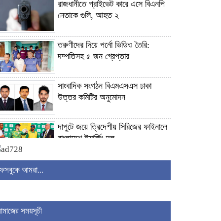
রাজধানীতে প্রাইভেট কারে এসে বিএনপি
নেতাকে গুলি, আহত ২
তরুণীদের দিয়ে পর্নো ভিডিও তৈরি:
দম্পতিসহ ৫ জন গ্রেপ্তার
সাংবাদিক সংগঠন বিএমএসএস ঢাকা
উত্তর কমিটির অনুমোদন
দাপুটে জয়ে ত্রিদেশীয় সিরিজের ফাইনালে
বাংলাদেশ ইমার্জিং দল
চ্যাটজিপিটির ফ্রি ব্যবহারকারীদের জন্য
ফেসবুকে আমরা...
সুখবর
ধেয়ে আসছে টাইফুন ‘ডলফিন’, সরিয়ে
নামাজের সময়সূচী
নেওয়া হচ্ছে আড়াই লাখের বেশি মানুষ