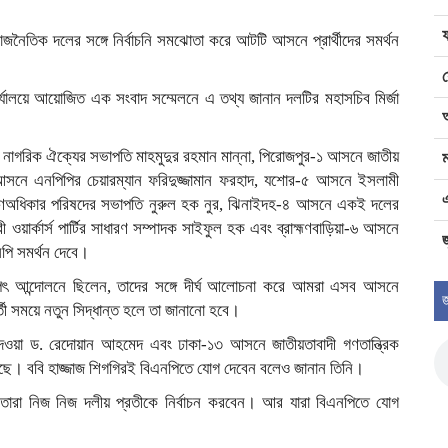
াজনৈতিক দলের সঙ্গে নির্বাচনি সমঝোতা করে আটটি আসনে প্রার্থীদের সমর্থন
ার্যালয়ে আয়োজিত এক সংবাদ সম্মেলনে এ তথ্য জানান দলটির মহাসচিব মির্জা
নাগরিক ঐক্যের সভাপতি মাহমুদুর রহমান মান্না, পিরোজপুর-১ আসনে জাতীয়
ম
 আসনে এনপিপির চেয়ারম্যান ফরিদুজ্জামান ফরহাদ, যশোর-৫ আসনে ইসলামী
গণঅধিকার পরিষদের সভাপতি নুরুল হক নুর, ঝিনাইদহ-৪ আসনে একই দলের
ওয়ার্কার্স পার্টির সাধারণ সম্পাদক সাইফুল হক এবং ব্রাহ্মণবাড়িয়া-৬ আসনে
জ
পি সমর্থন দেবে।
গপৎ আন্দোলনে ছিলেন, তাদের সঙ্গে দীর্ঘ আলোচনা করে আমরা এসব আসনে
জ
 সময়ে নতুন সিদ্ধান্ত হলে তা জানানো হবে।
ওয়া ড. রেদোয়ান আহমেদ এবং ঢাকা-১৩ আসনে জাতীয়তাবাদী গণতান্ত্রিক
হয়েছে। ববি হাজ্জাজ শিগগিরই বিএনপিতে যোগ দেবেন বলেও জানান তিনি।
ে তারা নিজ নিজ দলীয় প্রতীকে নির্বাচন করবেন। আর যারা বিএনপিতে যোগ