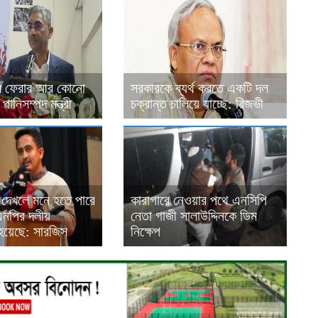
ার ফেরার আর কোনো
সরকারকে ব্যর্থ করতে একটি দল
ানিসম্পদ মন্ত্রী
চক্রান্ত চালিয়ে যাচ্ছে: রিজভী
টা দেখলে মনে হতে পারে
কারাগারে নেওয়ার পথে এনসিপি
এনপির দলীয়
নেতা গাজী সালাউদ্দিনকে ডিম
 হয়েছে: সারজিস
নিক্ষেপ