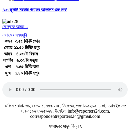
‘৩৬ জুলাই সরকার পতনের আন্দোলন শুরু হবে’
ফেসবুকে আমরা...
নামাজের সময়সূচী
ফজর
৩.৫৫ মিনিট ভোর
যোহর
১১.৫৫ মিনিট দুপুর
আছর
৪.৩৩ টা বিকাল
মাগরিব
৬.৩২ টা সন্ধ্যা
এশা
৭.৫৫ মিনিট রাত
জুম্মা
১.৪০ মিনিট দুপুর
জাতীয় সঙ্গীত
অফিস : বাসা- ৩১, রোড- ১, ব্লক - এ , নিকেতন, গুলশান-১২১২, ঢাকা, মোবাইল নং:
+৮৮০১৬২৭০২৫৯২৪, ইমেইল: info@reporters24.com,
correspondentreporters24@gmail.com
সম্পাদক: মাছুম বিল্লাহ