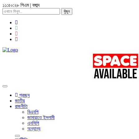
১১:৫০:৩০ পিএম
|
বঙ্গাব্দ
খুঁজুন
Toggle
navigation
প্রচ্ছদ
জাতীয়
রাজনীতি
বিএনপি
জামায়াতে ইসলামী
এনসিপি
অন্যান্য