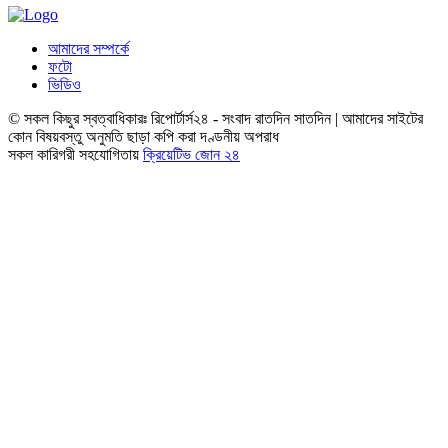
আমাদের সম্পর্কে
ফটো
ভিডিও
© সকল কিছুর স্বত্বাধিকারঃ রিপোর্টার্স২৪ - সংবাদ রাতদিন সাতদিন | আমাদের সাইটের
কোন বিষয়বস্তু অনুমতি ছাড়া কপি করা দণ্ডনীয় অপরাধ
সকল কারিগরী সহযোগিতায়
ক্রিয়েটিভ জোন ২৪