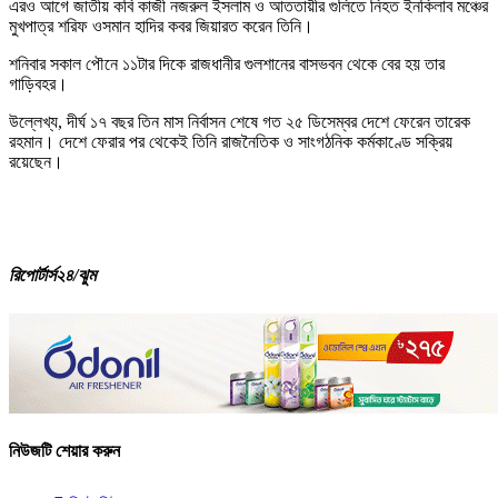
এরও আগে জাতীয় কবি কাজী নজরুল ইসলাম ও আততায়ীর গুলিতে নিহত ইনকিলাব মঞ্চের
মুখপাত্র শরিফ ওসমান হাদির কবর জিয়ারত করেন তিনি।
শনিবার সকাল পৌনে ১১টার দিকে রাজধানীর গুলশানের বাসভবন থেকে বের হয় তার
গাড়িবহর।
উল্লেখ্য, দীর্ঘ ১৭ বছর তিন মাস নির্বাসন শেষে গত ২৫ ডিসেম্বর দেশে ফেরেন তারেক
রহমান। দেশে ফেরার পর থেকেই তিনি রাজনৈতিক ও সাংগঠনিক কর্মকাণ্ডে সক্রিয়
রয়েছেন।
রিপোর্টার্স২৪/ঝুম
নিউজটি শেয়ার করুন