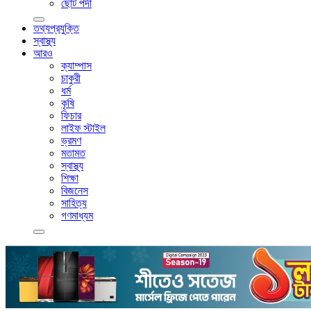
ছোট পর্দা
তথ্যপ্রযুক্তি
স্বাস্থ্য
আরও
ক্যাম্পাস
চাকুরী
ধর্ম
কৃষি
ফিচার
লাইফ স্টাইল
ভ্রমণ
মতামত
স্বাস্থ্য
শিক্ষা
বিজনেস
সাহিত্য
গণমাধ্যম