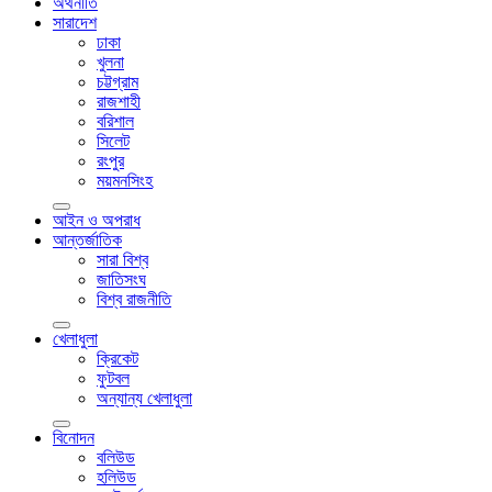
অর্থনীতি
সারাদেশ
ঢাকা
খুলনা
চট্টগ্রাম
রাজশাহী
বরিশাল
সিলেট
রংপুর
ময়মনসিংহ
আইন ও অপরাধ
আন্তর্জাতিক
সারা বিশ্ব
জাতিসংঘ
বিশ্ব রাজনীতি
খেলাধুলা
ক্রিকেট
ফুটবল
অন্যান্য খেলাধুলা
বিনোদন
বলিউড
হলিউড